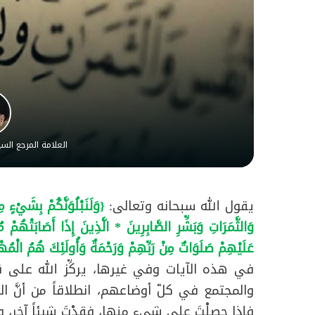
العلامة المرجع ال
يقول الله سبحانه وتعالى:
{وَلَنَبْلُوَنَّكُمْ بِشَيْءٍ 
وَالثَّمَرَاتِ وَبَشِّرِ الصَّابِرِينَ * الَّذِينَ إِذَا أَصَابَتْهُمْ مُص
عَلَيْهِمْ صَلَوَاتٌ مِنْ رَبِّهِمْ وَرَحْمَةٌ وَأُولَئِكَ هُمُ الْمُه
في هذه الآيات وفي غيرها، يركِّز الله على قضي
والمجتمع في كلّ أوضاعهم، انطلاقاً من أنَّ الح
فإذا حصلْتَ على شيء منها، فقدْتَ شيئاً آخر،