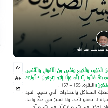
سيد محمد حسين فضل الله
A
-
مِنَ الْخَوْفِ وَالْجُوعِ وَنَقْصٍ مِنَ الْأَمْوَالِ وَالْأَنْفُسِ
ِيبَةٌ قَالُوا إِنَّا لِلَّهِ وَإِنَّا إِلَيْهِ رَاجِعُونَ * أُولَئِكَ
+A
ْتَدُونَ}
[البقرة: 155 – 157].
َّة المشاكل والتحدّيات الَّتي تصيب الفرد
ياة لا تصفو لأحد، ولا تسيرُ في خطٍّ واحد،
 وإذا نجحْتَ في شيءٍ فشلْت في شيء آخر.