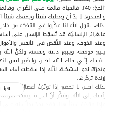
[الحجّ: 40]. فالحياة قائمة على الصِّراع، و
والمحدود لا بدَّ أن يعطيك شيئاً ويمنعك شيئاً آخ
لذلك، يقول الله لنا فكِّروا في القضيَّة من خلال
فالغرائز الإنسانيَّة قد تُسقِط الإنسان على أ
وعند الخوف، وعند النَّقص في الأنفس والأموال و
يبيع موقفه، ويبيع دينه ونفسه، ولكنَّ الله يق
لنفسك إنَّني ملك الله، اصبر، والصَّبر ليس انهزا
وتحرّكْ نحو المشكلة، لأنَّك إذا سقطت أمام الم
إرادة تركّزها.
لذلك اصبر، لا تخضع إذا توتّرَتْ أعصابُكَ، لا 
اقرأ ال
رأسك إلى الله، وفكِّر أنَّ الحياة ليست الفرصة 
فإذا فقدْتَ شيئاً هنا، فقد تجدُ بدلاً منه على
فإنَّه يمكنُ أن يخرجَك من البلاء، إنَّ الَّذي رزقك أو
وجودَكَ، هو الكريمُ حتَّى بعد أن يبتليَك، وس
على ما مضى، وبشَّر:
{ولَنَبْلُوَنَّكُمْ بِشَيْءٍ مِنَ