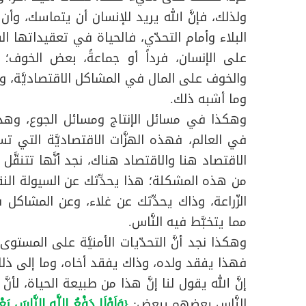
ولذلك، فإنَّ الله يريد للإنسان أن يتماسك، وأ
البلاء وأمام التحدّي، فالحياة في تعقيداتها ال
على الإنسان، فرداً أو جماعةً، بعض الخوف؛
والخوف على المال في المشاكل الاقتصاديَّة، و
وما أشبه ذلك.
وهكذا في مسائل الإنتاج ومسائل الجوع، وهذا أم
في العالم، فهذه الهزَّات الاقتصاديَّة التي تسق
الاقتصاد هنا والاقتصاد هناك، نجد أنَّها تتنقَّل ب
من هذه المشكلة؛ هذا يحدِّثك عن السيولة النق
الزّراعة، وذاك يحدِّثك عن غلاء، وعن المشاكل ف
مما يتخبَّط فيه النَّاس.
وهكذا نجد أنَّ التحدّيات الأمنيَّة على المستوى
فهذا يفقد ولده، وذاك يفقد أخاه، وما إلى ذلك
إنَّ الله يقول لنا إنَّ هذا من طبيعة الحياة، لأنّ
النَّاس بعضهم ببعض:
{وَلَوْلَا دَفْعُ اللَّهِ النَّاسَ ب