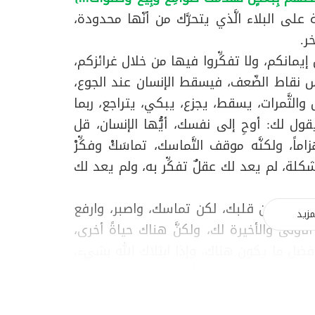
قائمة على البلاء الَّذي يتحرَّك من أنّها محدودة،
ر.
 إيمانكم، ولا تفكِّروا فيها من خلال غرائزكم،
ساس نقاط الضّعف، فيسقط الإنسان عند الجوع،
الثَّمرات، يسقط، يجزع، يبكي، يتراجع، ربما
ول لك: أوحِ إلى نفسك، أيُّها الإنسان، قل
ماً، ولكنَّه موقف التَّماسك، تماسَكْ وفكِّرْ
شكلة، لم يعد لك عقلٌ تفكِّر به، ولم يعد لك
تسقط إذا حزن قلبك، لكن تماسك، واصبر، وارفع
مزيد
الأولى والأخيرة لك، ولكنَّ هناك حياةً أخرى،
 أفضل ما يكون هناك، وإذا ابتلاك الله بشيء،
َّلاً يرزقك ثانياً، وإنَّ الله بكرمِهِ عندما أعطاك
يعطيك كما أعطاك، الله عوَّدك الجميل، فقس
 الْخَوْفِ وَالْجُوعِ وَنَقْصٍ مِنَ الْأَمْوَالِ وَالْأَنْفُسِ