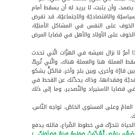
ن يصمد، وأن يثبت، لا يريد له أن يسقط أمام
سياسيّة والاقتصاديّة والاجتماعيّة، قد تفرض
 الخوف على النفس في المشاكل الأمنيَّة،
الخوف على الأولاد والأهل في قضايا المرض
رٌ لا نزال نعيشه في الهزَّات الَّتي تحدث
ط العملة هنا والعملة هناك، والَّتي تُربِكُ
ين قارَّة وأخرى، وبين بلدٍ وآخر، فالكلُّ يشكو
ديَّة وفقدانها، وذاك يحدِّثك عن القحط في
ي قضايا الاستيراد والتَّصدير، وما إلى ذلك
 العامّ وعلى المستوى الخاصّ، تواجه النَّاس،
.
َ الحياة تتحرَّك في خطوط الصِّراع، فالله يدفع
َعْضَهُم بِبَعْضٍ لَّهُدِّمَتْ صَوَامِعُ وَبِيَعٌ وَصَلَوَاتٌ...}