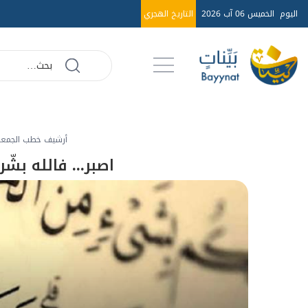
اليوم
الخميس 06 آب 2026
التاريخ الهجري
أرشيف خطب الجمعة عا
اصبر... فالله بشّر