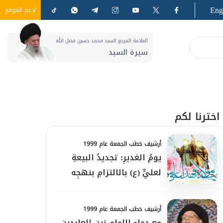
Eng
ادعم الموقع
العلامة المرجع السيد محمد حسين فضل الله
سيرة السيد
اخترنا لكم
أرشيف خطب الجمعة عام 1999
يومُ الغديرِ: تجديدُ البيعةِ
لعليٍّ (ع) بالالتزامِ بنهجِه
أرشيف خطب الجمعة عام 1999
مع دعاءِ الإمامِ زين العابدين