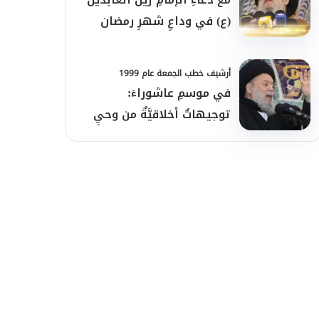
(ع) في وداعِ شهرِ رمضان
أرشيف خطب الجمعة عام 1999
في موسمِ عاشوراءَ:
توجيهاتٌ أخلاقيَّةٌ من وحيِ
سيرةِ الحسينِ (ع)