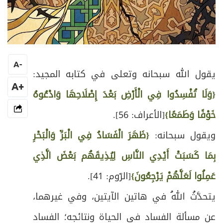
A
-
يقول الله سبحانه وتعلى في كتابه المجيد:
+A
{وَلَا تُفْسِدُوا فِي الْأَرْضِ بَعْدَ إِصْلَاحِهَا وَادْعُوهُ
خَوْفًا وَطَمَعًا}
[الأعراف: 56].
ويقول سبحانه:
{ظَهَرَ الْفَسَادُ فِي الْبَرِّ وَالْبَحْرِ
بِمَا كَسَبَتْ أَيْدِي النَّاسِ لِيُذِيقَهُم بَعْضَ الَّذِي
عَمِلُوا لَعَلَّهُمْ يَرْجِعُونَ}
[الرّوم: 41].
يتحدَّثُ اللهُ في هاتين الآيتين، وفي غيرهما،
عن مسألة الفساد في الحياة ونتائجه؛ الفساد