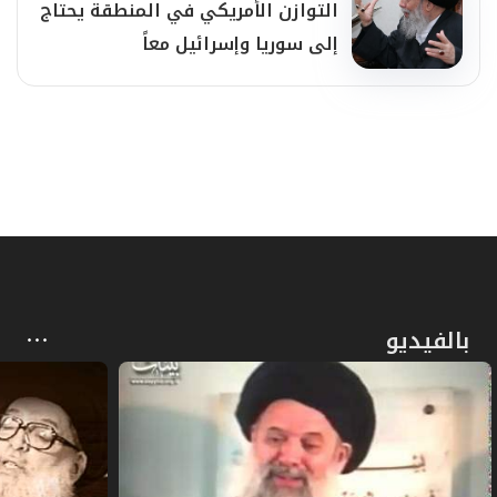
التوازن الأمريكي في المنطقة يحتاج
نحو أربعة عشر عاماً.
إلى سوريا وإسرائيل معاً
هذه الأمور كلّها أخذناها إلى المرجع الديني الأبرز
في التيارات الإسلامية الشيعية الأصولية اللبنانية،
وخضنا معه فيها، انطلاقاً من اقتناع عندنا وعند
جهات لبنانية متنوعة برجاحة عقله، وسعة اطّلاعه،
وحكمته وقدرته على تحليل الحاضر واستشراف
المستقبل. كما تطرّقنا معه إلى قضايا إقليمية أخرى،
بالفيديو
مثل الصراع الفلسطيني الإسرائيلي، والعلاقة
الأميركية الإيرانية، والوضع في العراق. أثرنا معه في
البداية جو التظاهرات والتظاهرات المضادة السائد
في البلاد.