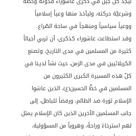
ليجد كلّ جيل في ذكرى عاشوراء قدوته وخطّه
وشرعيَّة حركته، وليأخذ منها وعياً إسلامياً
ووعياً سياسياً ومنهجاً في ساحة الصّراع.
وقد استطاعت عاشوراء كذكرى، أن تربي أجيالاً
كثيرة من المسلمين في مدى التاريخ، وتصنع
الكربلائيين في مدى الزمن، حيث نشأ لدينا في
كلّ هذه المسيرة الكبرى الكثيرون من
المسلمين في خطِّ الحسين(ع)، الذين عاشوا
الإسلام ثورة ضد الظالم، ورفضاً للباطل، إلى
جانب المسلمين الآخرين الذين كان الإسلام يمثل
لهم استرخاءً وراحةً، وهروباً من المسؤولية،