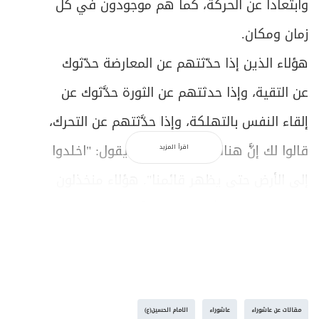
وابتعاداً عن الحركة، كما هم موجودون في كل
زمان ومكان.
هؤلاء الذين إذا حدّثتهم عن المعارضة حدّثوك
عن التقية، وإذا حدثتهم عن الثورة حدَّثوك عن
إلقاء النفس بالتهلكة، وإذا حدَّثتهم عن التحرك،
قالوا لك إنَّ هناك أكثر من حديث يقول: "اخلدوا
اقرأ المزيد
إلى الأرض حتى يظهر قائمنا". هؤلاء منخذلون
ومهزومون نفسياً، ويريدون للأمة أن تعيش
بروحية الانهزام التي تحبّب لها الحياة وتكرِّه
لها الموت.
تنوّع الأساليب في خطّ الثورة
مقالات عن عاشوراء
عاشوراء
الامام الحسين(ع)