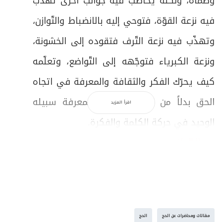
وظمأه، ولكنّه يخاطب فيه جوانب أخرى تهذّب
فيه نزعة القوّة، فتوحي إليه بالانضباط والتّوازن،
وتهذّب فيه نزعة التّرف فتقوده إلى الخشونة،
ونزعة الكبرياء فتوجّهه إلى التّواضع، وتعلّمه
كيف يحرّك الفكر والثقافة والمعرفة في اتجاه
الحق بدلاً من الباطل، لتبقى المعرفة سبيله
اقرأ المزيد
الوحيد في حركة الكلمة والفكرة.
ب ـ الطّواف:
وشرَّع الطَّواف حول البيت وجعله صلاةً، ليعيش
معه الإنسان آفاق الصَّلاة وروحيَّتها، ذلك البيت
الّذي أراده الله رمزاً للوحدة بين النّاس في
مقالات ومحاضرات عن الحج
الحج