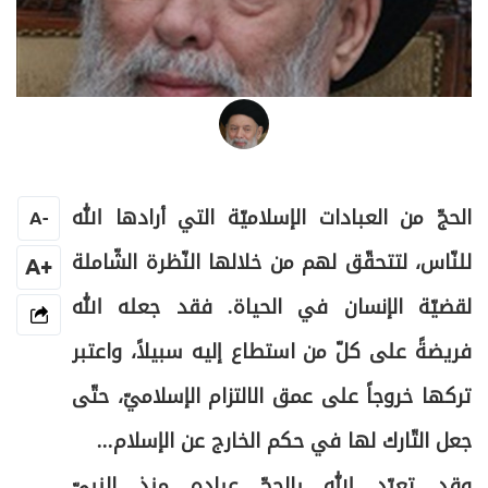
العلامة المرجع السيد محمد حسين فضل الله
الحجّ من العبادات الإسلاميّة التي أرادها الله
A
-
للنّاس، لتتحقّق لهم من خلالها النّظرة الشّاملة
+A
لقضيّة الإنسان في الحياة. فقد جعله الله
فريضةً على كلّ من استطاع إليه سبيلاً، واعتبر
تركها خروجاً على عمق الالتزام الإسلاميّ، حتّى
جعل التّارك لها في حكم الخارج عن الإسلام...
وقد تعبّد الله بالحجّ عباده منذ النبيّ