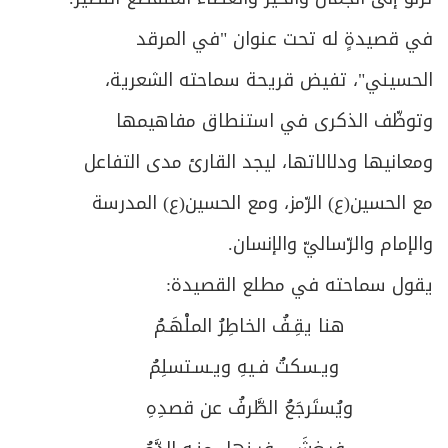
في قصيدةٍ له تحت عنوان "في المرقد
الحسيني"، تفيض قريحة سماحته الشعرية،
وتوظّف الذكرى في استنطاق مفاهيمها
ومعانيها ودلالاتها، ليجد القارئ مدى التفاعل
مع الحسين(ع) الرّمز، ومع الحسين(ع) المدرسة
والإمام والرّساليّ والإنسان.
يقول سماحته في مطلع القصيدة:
هنا يقِـفُ الخاطِرُ الملْهَـمُ
ويـسكتُ فـيهِ ويـسـتسلِمُ
ويُستَرجَعُ الطَّرفُ عن قصدِهِ