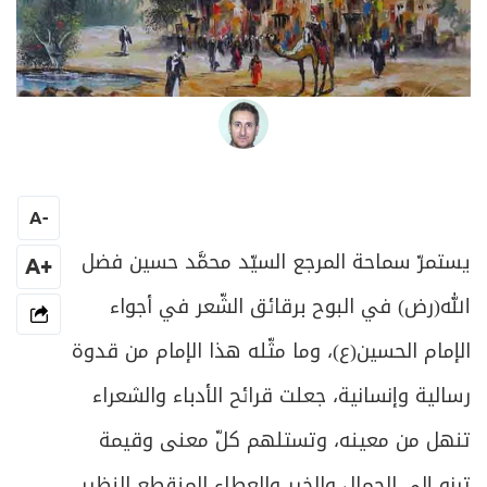
محمد عبدالله فضل الله
A
-
يستمرّ سماحة المرجع السيّد محمَّد حسين فضل
+A
الله(رض) في البوح برقائق الشّعر في أجواء
الإمام الحسين(ع)، وما مثّله هذا الإمام من قدوة
رسالية وإنسانية، جعلت قرائح الأدباء والشعراء
تنهل من معينه، وتستلهم كلّ معنى وقيمة
ترنو إلى الجمال والخير والعطاء المنقطع النظير.