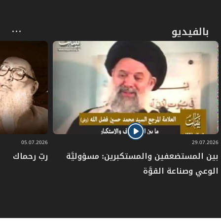
ترى الحقَّ كيف ارتَقَى واستطالَ
فَتَعلمُ مـا لـم تـكُنْ تعلَـمُ
بالفيديو
وتلمَحُ في جنبــاتِ الضَّريـحِ
دماءَ الـشَّهـادةِ إذ تُـلثَـمُ
فتَحسَـبُهُ كعبـةَ المسلمــينَ
وكـُلُّ فتى مـنهُـمُ المـُحـرِمُ
هنا سُجِّلتْ للهُــدى صفحةٌ
05.07.2026
29.07.2026
من الحقِّ، ما خَطَّـهـا مرْقَـمُ
بين المستضعفين والمستكبرين: مسؤوليَّة
ربّ رحماك
تلاهـا على الكونِ سبطُ النَّبي
الوعي وصناعة القوَّة
فشعَّ بهـا المنهـَجُ الأقــْوَمُ
الحسين(ع) كعبة المسلمين الشرفاء والأحرار