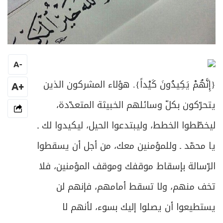
A
-
{
إِنَّهُمْ يَكِيدُونَ كَيْداً
}. هؤلاء المشركون الذين
+A
يتحرّكون بكلّ وسائلهم الخبيثة المتعدّدة،
ليخطّطوا الخطط، وليبتدعوا الحيل، ليكيدوا لك ـ
يا محمّد ـ وللمؤمنين معك، من أجل أن يسقطوا
الرّسالة بإسقاط موقفك وموقف المؤمنين، فلا
تخف منهم، ولا تسقط أمامهم، فإنهم لن
يستطيعوا أن يصلوا إليك بسوء، لأنهم لا