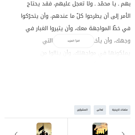
بهم ـ يا محمّد ـ ولا تعجل عليهم، فقد يحتاج
الأمر إلى أن يطرحوا كلّ ما عندهم، وأن يتحرّكوا
في خطّ المواجهة معك، وأن يثيروا الغبار في
وجهك، وأن يأخذوا بأسباب القوّة التي
اقرأ المزيد
يملكونها في مواجهتك، وأن ينالوا من
المؤمنين موقفاً.
وقد يحتاج المؤمنون أن يعيشوا تجربة الصّراع
ليتألّموا في مواقع الإيمان، وليضطهدوا في
مواقف الدعوة، وليعانوا الكثير من الآلام في
ملفات تاريخية
تعالى
المشركين
خطّ التحدّي الكبير، لتتعمّق تجربتهم، وتتصلّب
مواقفهم، ويكبر موقعهم، وتتّسع ذهنيّتهم،