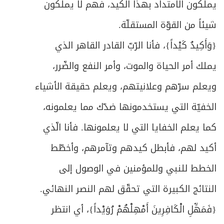
يملكون الامتداد بهذا الكيد، فهم لا يملكون
شيئاً من القوّة المستقلّة.
{
وَأَكِيدُ كَيْداً
}، فأنا الرّبّ القادر القاهر الذي
يملك أمر الحياة والموت، وأمر النفع والضّرر،
ويعلم سرّهم وعلانيتهم، ويعلم حقيقة الأشياء
الخفيّة التي يستخدمونها ضدّك مما يعلمونه،
كما يعلم الخفايا التي لا يعلمونها. فأنا الّذي
أكيد لهم، فأبطل كيدهم وتآمرهم، وأخطّط
الخطط للنبي وللمؤمنين في الوصول إلى
النتائج الكبيرة التي تحقّق لهم النصر النهائي.
{
فَمَهِّلِ الْكَافِرِينَ أَمْهِلْهُمْ رُوَيْداً
}، أي انتظر