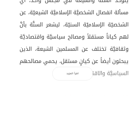
يتوحّد السنّة والشيعة في مجلس واحد، أي
مسألة انفصال الشخصيَّة الإسلاميَّة الشيعيّة، عن
الشخصيّة الإسلاميّة السنيّة، ليشعر السنَّة بأنَّ
لهم كياناً مستقلاً ومصالح سياسيَّة واقتصاديَّة
وثقافيَّة تختلف عن المسلمين الشيعة، الذين
يبحثون أيضاً عن كيانٍ مستقل، يحمي مصالحهم
السياسيَّة والاقتصاديَّة والثقافيَّة.
اقرأ المزيد
إنشاء المجلس الشيعي الأعلى
الأمر الَّذي كنا نراه، أن اللعبة السياسية الخارجية
تريد أن تؤكد التفتيت الطائفي والمذهبي في