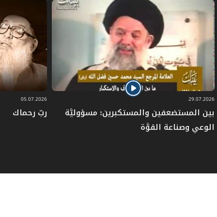
ناضجة بهذا المستوى ليتحرك هذا الطَّرح في
اتجاه واقع عملي، ولذلك، حاولت تخفيف
الخسائر من خلال العمل على إيجاد نوع من
الوحدة داخل الجسم الشيعي الَّذي انقسم إلى
قسمين حول تأسيس "المجلس الإسلامي
05.07.2026
29.07.2026
الشّيعي الأعلى".
بين المستضعفين والمستكبرين: مسؤوليَّة
ربّ رحماك
الوعي وصناعة القوَّة
وكنت أتحرك في ذلك الوقت، مع الأخ العلامة
الشيخ محمد مهدي شمس الدين، في سبيل
تقريب وجهات النظر داخل الوسط العلمائي
الشيعي، لتخفيف التأثيرات السلبية في مسألة