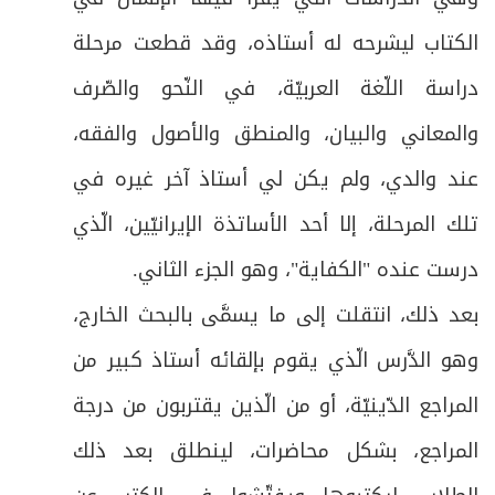
الكتاب ليشرحه له أستاذه، وقد قطعت مرحلة
دراسة اللّغة العربيّة، في النّحو والصّرف
والمعاني والبيان، والمنطق والأصول والفقه،
عند والدي، ولم يكن لي أستاذ آخر غيره في
تلك المرحلة، إلا أحد الأساتذة الإيرانيّين، الّذي
درست عنده "الكفاية"، وهو الجزء الثاني.
بعد ذلك، انتقلت إلى ما يسمَّى بالبحث الخارج،
وهو الدَّرس الّذي يقوم بإلقائه أستاذ كبير من
المراجع الدّينيّة، أو من الّذين يقتربون من درجة
المراجع، بشكل محاضرات، لينطلق بعد ذلك