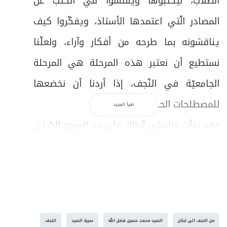
الطلاب، ليكتبوها ويفتّشوا في الكتب عن
المصادر الّتي اعتمدها الأستاذ، ويفكّروا كيف
يناقشونه بما طرحه من أفكار وآراء، ولعلّنا
نستطيع أن نعتبر هذه المرحلة هي المرحلة
الجامعيّة في النّجف، إذا أردنا أن نخضعها
للمصطلحات الحديثة.
اقرأ المزيد
وقد بدأت دراستي آنذاك على يد المرجع الدّيني
الشيعيّ، السيّد أبو القاسم الخوئي، والسيّد
محسن الحكيم، والسيّد محمود الشّهرودي،
والشّيخ حسين الحلّي، وهؤلاء جميعاً من
الشخصيّات العلميّة الكبيرة في النّجف الأشرف،
من النجف الى لبنان
السيد محمد حسين فضل الله
سيرة السيد
النجف