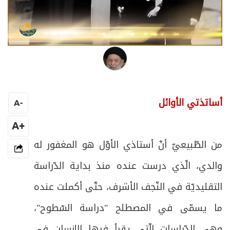
العلامة المرجع السيد محمد حسين فضل الله
أساتذتي الأوائل
A
-
+A
من الطّبيعيّ أنّ أستاذي الأوّل هو المغفور له
والدي، الّذي درست عنده منذ بداية الدّراسة
التقليديّة في النّجف الأشرف، حتّى أكملت عنده
ما يسمّى في المصطلح "دراسة السّطوح"،
وهي الدّراسات الّتي يقرأ فيها الإنسان في