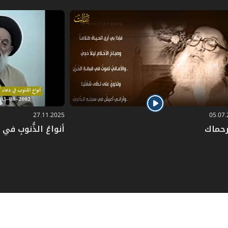
27.11.2025
05.07
رحماك
أنواعُ الذُّنوبِ في دُ