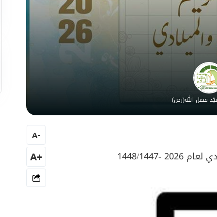
ّد فضل الله(رض)
A
-
 -1448/1447
+A