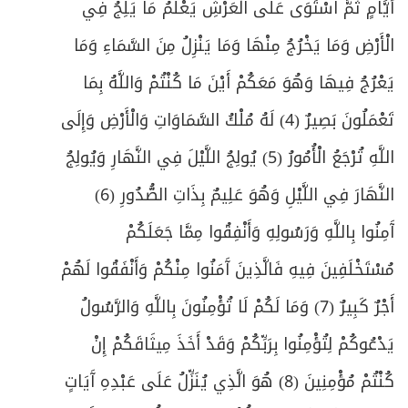
أَيَّامٍ ثُمَّ اسْتَوَى عَلَى الْعَرْشِ يَعْلَمُ مَا يَلِجُ فِي
الْأَرْضِ وَمَا يَخْرُجُ مِنْهَا وَمَا يَنْزِلُ مِنَ السَّمَاءِ وَمَا
يَعْرُجُ فِيهَا وَهُوَ مَعَكُمْ أَيْنَ مَا كُنْتُمْ وَاللَّهُ بِمَا
تَعْمَلُونَ بَصِيرٌ (4) لَهُ مُلْكُ السَّمَاوَاتِ وَالْأَرْضِ وَإِلَى
اللَّهِ تُرْجَعُ الْأُمُورُ (5) يُولِجُ اللَّيْلَ فِي النَّهَارِ وَيُولِجُ
النَّهَارَ فِي اللَّيْلِ وَهُوَ عَلِيمٌ بِذَاتِ الصُّدُورِ (6)
آَمِنُوا بِاللَّهِ وَرَسُولِهِ وَأَنْفِقُوا مِمَّا جَعَلَكُمْ
مُسْتَخْلَفِينَ فِيهِ فَالَّذِينَ آَمَنُوا مِنْكُمْ وَأَنْفَقُوا لَهُمْ
أَجْرٌ كَبِيرٌ (7) وَمَا لَكُمْ لَا تُؤْمِنُونَ بِاللَّهِ وَالرَّسُولُ
يَدْعُوكُمْ لِتُؤْمِنُوا بِرَبِّكُمْ وَقَدْ أَخَذَ مِيثَاقَكُمْ إِنْ
كُنْتُمْ مُؤْمِنِينَ (8) هُوَ الَّذِي يُنَزِّلُ عَلَى عَبْدِهِ آَيَاتٍ