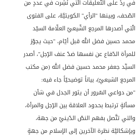
في ردٍّ على التَّعليقات الّتي نُشِرت في عددٍ من
الصّحف، وبينها "الرأي" الكويتيَّة، على الفتوى
الّتي أصدرها المرجع الشّيعيّ العلّامة السيّد
محمد حسين فضل الله قبل أيّام، "حيث يجوّز
للمرأة الدّفاع عن نفسها ضدّ عنف الرّجل"، أصدر
السيِّد جعفر محمد حسين فضل الله (من مكتب
المرجع الشيعيّ)، بياناً توضيحيّاً جاء فيه:
"من دواعي السّرور أن يثور الجدل في شأن
مسألةٍ ترتبط بحدود العلاقة بين الرّجل والمرأة،
والتي تتَّصل بفهم النصّ الدّينيّ من جهة،
وبإشكاليَّة نظرة الآخرين إلى الإسلام من جهةٍ