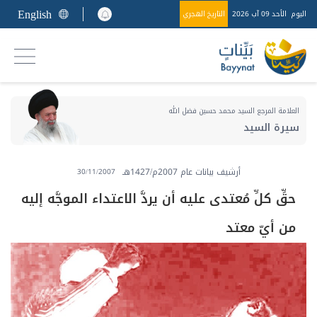
English
اليوم
الأحد 09 آب 2026
التاريخ الهجري
العلامة المرجع السيد محمد حسين فضل الله
سيرة السيد
أرشيف بيانات عام 2007م/1427هـ
30/11/2007
حقِّ كلِّ مُعتدى عليه أن يردَّ الاعتداء الموجَّه إليه
من أيّ معتد