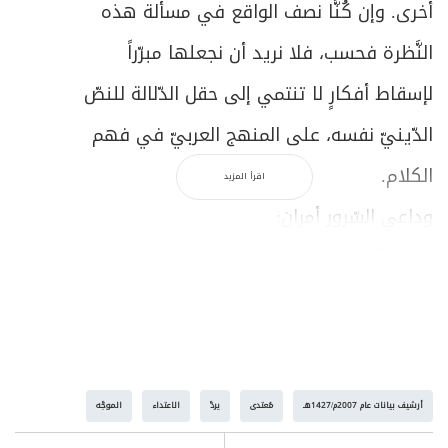
أخرى. وإن كُنَّا نصف الواقع في مسألة هذه
النَّظرة فحسب، فلا نريد أن نجعلها مبرّراً
لإسقاط أفكارٍ لا تنتمي إلى حقل الدّلالة للنصّ
الدّينيّ نفسه، على المنهج العربيّ في فهم
الكلام.
اقرأ المزيد
وداعي السّرور أمران:
الأوَّل
:
أنَّنا جميعاً ننخرط في جدلٍ على مسائل
ذات صلةٍ بالواقع، وليست أموراً فرضها الخيال
في لحظة ترفٍ فكريّ، ممّا اعتاد أن يثير جدالاً
عقيماً لا يزيد علماً ولا يطرد جهلاً.
أرشيف بيانات عام 2007م/1427هـ
مُعتدى
يردَّ
الاعتداء
الموجَّه
الثاني
:
أنَّ الجدل لم يعد محصوراً في دائرة كلِّ