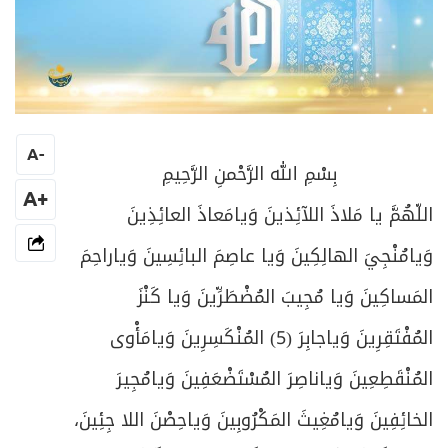
A
-
بِسْمِ الله الرَّحْمنِ الرَّحِيمِ
+A
اللّهُمَّ يا مَلاذَ اللآئِذينَ وَيامَعاذَ العائِذِينَ
وَيامُنْجِيَ الهالِكِينَ وَيا عاصِمَ البائِسِينَ وَياراحِمَ
المَساكِينَ وَيا مُجِيبَ المُضْطَرِّينَ وَيا كَنْزَ
المُفْتَقِرِينَ وَياجابِرَ (5) المُنْكَسِرِينَ وَيامَأْوى
المُنْقَطِعِينَ وَياناصِرَ المُسْتَضْعَفِينَ وَيامُجِيرَ
الخائِفِينَ وَيامُغِيثَ المَكْرُوبِينَ وَياحِصْنَ اللا جِئِينَ،