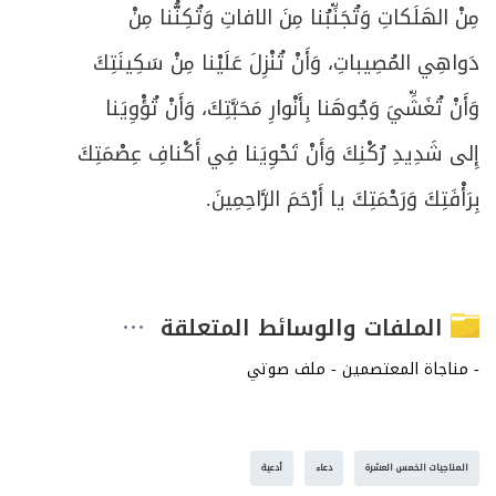
مِنْ الهَلَكاتِ وَتُجَنِّبُنا مِنَ الافاتِ وَتُكِنُّنا مِنْ
دَواهِي المُصِيباتِ، وَأَنْ تُنْزِلَ عَلَيْنا مِنْ سَكِينَتِكَ
وَأَنْ تُغَشِّيَ وَجُوهَنا بِأَنْوارِ مَحَبَّتِكَ، وَأَنْ تُؤْوِيَنا
إِلى شَدِيدِ رُكْنِكَ وَأَنْ تَحْوِيَنا فِي أَكْنافِ عِصْمَتِكَ
بِرَأْفَتِكَ وَرَحْمَتِكَ يا أَرْحَمَ الرَّاحِمِينَ.
الملفات والوسائط المتعلقة
المناجيات الخمس العشرة
دعاء
أدعية