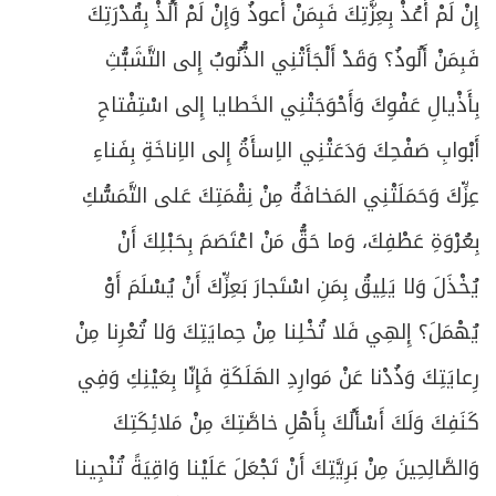
إِنْ لَمْ أَعُذْ بِعِزَّتِكَ فَبِمَنْ أَعوذُ وَإِنْ لَمْ أَلُذْ بِقُدْرَتِكَ
فَبِمَنْ أَلُوذُ؟ وَقَدْ أَلْجَأَتْنِي الذُّنُوبُ إِلى التَّشَبُّثِ
بِأَذْيالِ عَفْوِكَ وَأَحْوَجَتْنِي الخَطايا إِلى اسْتِفْتاحِ
أَبْوابِ صَفْحِكَ وَدَعَتْنِي الاِسأَةُ إِلى الاِناخَةِ بِفَناءِ
عِزِّكَ وَحَمَلَتْنِي المَخافَةُ مِنْ نِقْمَتِكَ عَلى التَّمَسُّكِ
بِعُرْوَةِ عَطْفِكَ، وَما حَقُّ مَنْ اعْتَصَمَ بِحَبْلِكَ أَنْ
يُخْذَلَ وَلا يَلِيقُ بِمَنِ اسْتَجارَ بَعِزِّكَ أَنْ يُسْلَمَ أَوْ
يُهْمَلَ؟ إِلهِي فَلا تُخْلِنا مِنْ حِمايَتِكَ وَلا تُعْرِنا مِنْ
رِعايَتِكَ وَذُدْنا عَنْ مَوارِدِ الهَلَكَةِ فَإِنّا بِعَيْنِكِ وَفِي
كَنَفِكَ وَلَكَ أَسْأَلُكَ بِأَهْلِ خاصَّتِكَ مِنْ مَلائِكَتِكَ
وَالصَّالِحِينَ مِنْ بَرِيَّتِكَ أَنْ تَجْعَلَ عَلَيْنا وَاقِيَةً تُنْجِينا