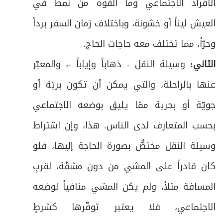
الأفراد الاجتماعي وما ألفوه من نمط في
العيش ليناً أو خشونة، وباختلاف زمان السفر برداً
وحرّاً، مما تختلف معه حاجات الحاج
.
الثاني:
وسيلة النقل - ذهاباً وإياباً -، والمعبّر
عنها بالراحلة، والتي يمكن أن تكون بريّة أو
جويّة أو بحرية ممّا يليق بوضعه الاجتماعي
بحسب المتعارف لدى الناس. هذا، وإن اشتراط
وسيلة النقل مختصٌّ بصورة الحاجة إليها، فلو
كان قادراً على المشي من دون مشقّة، لقربِ
المسافة مثلاً، ولم يكن المشي منافياً لوضعه
الاجتماعي، فلا يعتبر توفّرها كشرطٍ