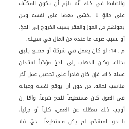
والضابط في ذلك أنّه يلزم أن يكون المكلّف
على حالةٍ لا يخشى معها على نفسه ومن
يعولهم من العوز والفقر بسبب الخروج إلى الحجّ،
أو بسبب صرف ما عنده من المال في سبيله
.
م ـ 14: لو كان يعمل في شركة أو مصنع يليق
بحاله، وكان الذهاب إلى الحجّ مؤدّياً لفقدان
عمله ذاك، فإن كان قادراً على تحصيل عمل آخر
مناسب لحاله، من دون أن يوقع نفسه وعياله
في العوز، كان مستطيعاً للحج شرعاً. وأمّا إن
أوجب ذلك تعطّله عن العمل، كلياً أو جزئياً،
بالنحو المتقدّم، لم يكن مستطيعاً للحجّ، فلا