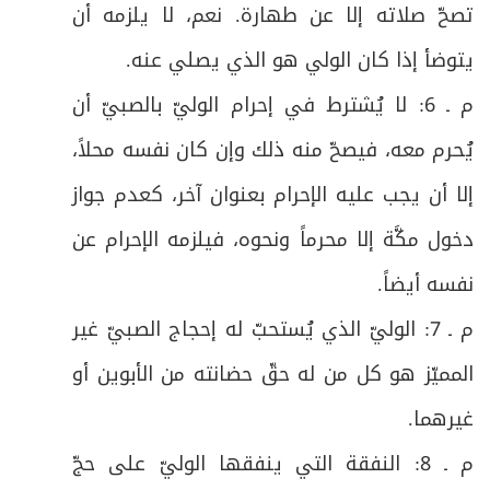
تصحّ صلاته إلا عن طهارة. نعم، لا يلزمه أن
ص
الواجب الأول: رمي جمرة العقبة
50
يتوضأ إذا كان الولي هو الذي يصلي عنه
.
ص
فرعٌ: في مستحبات رمي الجمرات
51
م ـ 6: لا يُشترط في إحرام الوليّ بالصبيّ أن
الواجب الثاني: الذبح أو النحر تفاصيل هذا
يُحرم معه، فيصحّ منه ذلك وإن كان نفسه محلاً،
ص
52
الواجب وأحكامه
إلا أن يجب عليه الإحرام بعنوان آخر، كعدم جواز
ص
أولاً: في صفات الهدي
دخول مكَّة إلا محرماً ونحوه، فيلزمه الإحرام عن
53
نفسه أيضاً
.
ص
ثانياً: في شروط الذبح
54
م ـ 7: الوليّ الذي يُستحبّ له إحجاج الصبيّ غير
ص
ثالثاً: في مصرف هدي التَّمتُّع
55
المميّز هو كل من له حقّ حضانته من الأبوين أو
ص
الواجب الثالث: الحلق أو التقصير فيه فرع
غيرهما
.
58
م ـ 8: النفقة التي ينفقها الوليّ على حجّ
المبحث الخامس: في واجبات مكَّة المكرّمة، وهي
ص