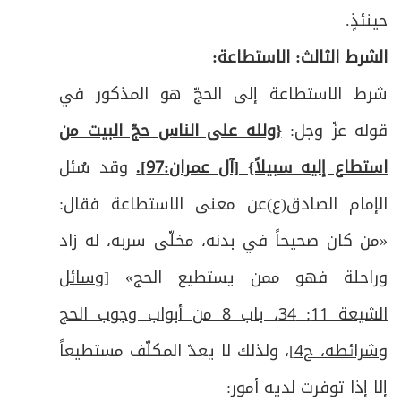
حينئذٍ
.
ص
المطلب الرابع: في النيابة للحج
75
الشرط الثالث: الاستطاعة
:
المطلب الخامس: في أحكام المصدود والمحصور
ص
شرط الاستطاعة إلى الحجّ هو المذكور في
76
وفيه مبحثان
قوله عزّ وجل:
{ولله على الناس حجّ البيت من
ص
المبحث الأول: في أحكام المصدود
77
استطاع إليه سبيلاً} [آل عمران:97].
وقد سُئل
ص
الإمام الصادق(ع)عن معنى الاستطاعة فقال:
المبحث الثاني: في أحكام المحصور
78
«من كان صحيحاً في بدنه، مخلّى سربه، له زاد
ص
أدعية
79
وراحلة فهو ممن يستطيع الحج»
[وسائل
ص
زيـارة النبـي(ص)
80
الشيعة 11: 34، باب 8 من أبواب وجوب الحج
وشرائطه، ح4]
، ولذلك لا يعدّ المكلّف مستطيعاً
ص
زيـارة أميـن اللـه
81
إلا إذا توفرت لديه أمور
:
ص