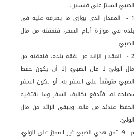
59
الصبيّ المميّز على قسمين
:
خمسة.
1 -
المقدار الذي يوازي ما يصرفه عليه في
ص
الفرع الأول: في طواف الحجّ وصلاته والسعي
60
بلده في موازاة أيام السفر، فنفقته من مال
ص
الفرع الثاني: في طواف النساء وصلاته
61
الصبيّ
.
ص
2 -
المقدار الزائد عن نفقة بلده، فنفقته من
فرعٌ: في آداب الطواف والسعي
62
مال الوليّ لا مال الصبيّ، إلا أن يكون حفظ
ص
المبحث السادس: في أعمال منى أيام التشريق
63
الصبيّ متوقّفاً على السفر به، أو يكون السفر
ص
الأول: المبيت بمنى
64
مصلحة له، فتُدفع تكاليف السفر وما يقتضيه
الحفظ عندئذ من ماله، ويبقى الزائد من مال
ص
فرعٌ: في آداب منى
65
الوليّ
.
ص
الثاني: في رمي الجمار أيام التشريق
66
م ـ 9: ثمن هدي الصبيّ غير المميّز على الوليّ،