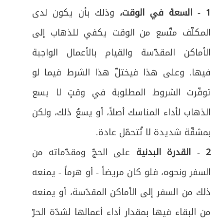
دعـاء ليلـة عرفـة
82
1 - السعة في الوقت،
وذلك بأن يكون لدى
ص
دعاء الإمام الحسين(ع) يوم عرفة
المكلّف متّسع من الوقت يكفي للذهاب إلى
83
الأماكن المقدّسة والقيام بالأعمال الواجبة
ص
دعاء الإمام زين العابدين(ع) يوم عرفة
84
فيها. وعلى هذا فيختلّ هذا الشرط فيما لو
ص
دعاء التوبة للإمام زين العابدين(ع)
85
توفّرت الشروط المطلوبة في وقتٍ لا يسع
الذهاب لأداء المناسك أصلاً، أو يسعُ ذلك، ولكن
بمشقّة شديدة لا تُتحمّل عادة
.
2 - القدرة البدنية
على الحجّ ومقدّماته من
السفر ونحوه، فلو كان مريضاً - أو هرماً - يمنعه
ذلك من السفر إلى الأماكن المقدّسة، أو يمنعه
من البقاء فيها بمقدار أداء أعمالها لشدّة الحرّ