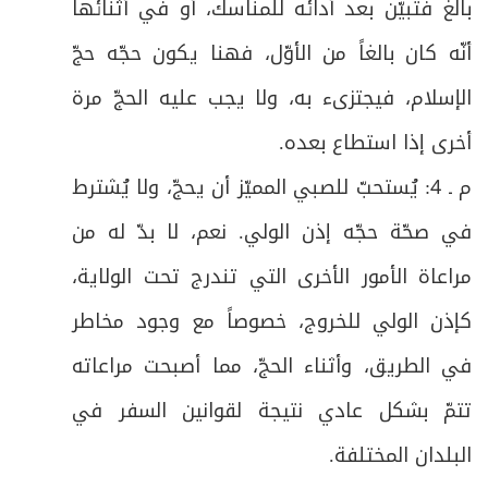
بالغ فتبيّن بعد أدائه للمناسك، أو في أثنائها
ص
المبحث الخامس: في السعي و فيه فروع
35
أنّه كان بالغاً من الأوّل، فهنا يكون حجّه حجّ
ص
الفرع الأول: في شروط السعي وواجباته
الإسلام، فيجتزىء به، ولا يجب عليه الحجّ مرة
36
أخرى إذا استطاع بعده
.
ص
الفرع الثاني: في النقصان والزيادة في السعي
37
م ـ 4: يُستحبّ للصبي المميّز أن يحجّ، ولا يُشترط
ص
الفرع الثالث: في الشكّ في السعي
38
في صحّة حجّه إذن الولي. نعم، لا بدّ له من
ص
مراعاة الأمور الأخرى التي تندرج تحت الولاية،
الفرع الرابع: في آداب السعي
39
كإذن الولي للخروج، خصوصاً مع وجود مخاطر
ص
المبحث السادس: في التقصير
40
في الطريق، وأثناء الحجّ، مما أصبحت مراعاته
ص
الفصل الثاني في حجّ التَّمتُّع على شكل مباحث
41
تتمّ بشكل عادي نتيجة لقوانين السفر في
البلدان المختلفة
.
ص
المبحث الأول: في الإحرام لحجّ التَّمتُّع فيه فرع
42