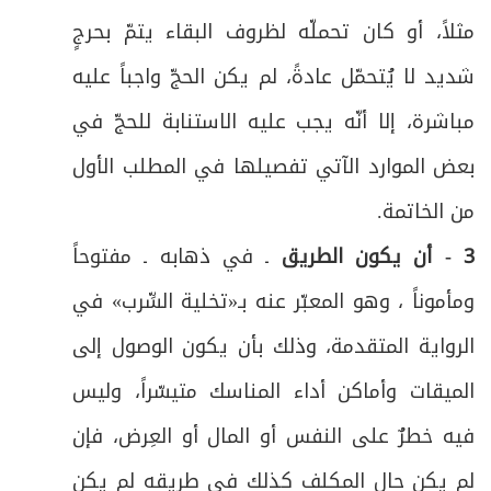
مثلاً، أو كان تحملّه لظروف البقاء يتمّ بحرجٍ
شديد لا يُتحمّل عادةً، لم يكن الحجّ واجباً عليه
مباشرة، إلا أنّه يجب عليه الاستنابة للحجّ في
بعض الموارد الآتي تفصيلها في المطلب الأول
من الخاتمة
.
3 - أن يكون الطريق
ـ في ذهابه ـ مفتوحاً
ومأموناً ، وهو المعبّر عنه بـ«تخلية السِّرب» في
الرواية المتقدمة، وذلك بأن يكون الوصول إلى
الميقات وأماكن أداء المناسك متيسّراً، وليس
فيه خطرٌ على النفس أو المال أو العِرض، فإن
لم يكن حال المكلف كذلك في طريقه لم يكن