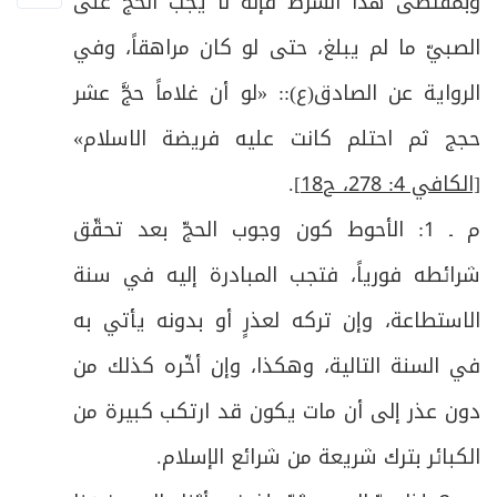
وبمقتضى هذا الشرط فإنه لا يجب الحجّ على
ص
الفرع الثاني: في أحكام الإحرام
18
الصبيّ ما لم يبلغ، حتى لو كان مراهقاً، وفي
ص
الرواية عن الصادق(ع):
:
«لو أن غلاماً حجَّ عشر
الفرع الثالث: في مستحبّات الإحرام ومكروهاته
20
حجج ثم احتلم كانت عليه فريضة الاسلام
«
ص
الفرع الرابع: في محرّمات الإحرام
21
[الكافي 4: 278، ح18]
.
ص
الفرع الخامس: في حدود الحرم وأحكامه
22
م ـ 1: الأحوط كون وجوب الحجّ بعد تحقّق
شرائطه فورياً، فتجب المبادرة إليه في سنة
ص
فرعٌ: في مستحبات دخول الحرم
23
الاستطاعة، وإن تركه لعذرٍ أو بدونه يأتي به
ص
فرعٌ: في آداب مكَّة المعظَّمة
24
في السنة التالية، وهكذا، وإن أخّره كذلك من
ص
المبحث الثاني: في الطواف بالبيت وفيه فروع
دون عذر إلى أن مات يكون قد ارتكب كبيرة من
25
الكبائر بترك شريعة من شرائع الإسلام
.
ص
الفرع الأول في شروط الطواف وأحكامه
26