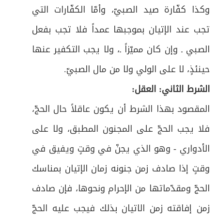
ص
فرع: في طواف الوداع
67
وكذا كفّارة صيد الصبيّ، وأمّا الكفّارات التي
تجب عند الإتيان بموجبها عمداً فلا تجب بفعل
البـاب الثـاني في باقي أنواع الحجّ والعمرة وفيه
ص
68
فصلان
الصبي ـ وإن كان مميّزاً ـ، ولا يجب التكفير عنها
حينئذٍ، لا على الولي ولا من مال الصبيّ
.
ص
الفصل الأول: في حجّ الإفراد والقران
69
الشرط الثاني: العقل
:
ص
الفصل الثاني: في العمرة المفردة
70
المقصود بهذا الشرط أن يكون عاقلاً حال الحجّ،
ص
خـاتمـــة وفيها خمسة مطالب
فلا يجب الحجّ على المجنون المطبق، ولا على
71
الأدواري - وهو الذي يجنّ في وقتٍ ويفيق في
ص
المطلب الأول: في الكفارات
72
وقتٍ إذا صادف زمن جنونه زمان الإتيان بمناسك
ص
المطلب الثاني: في وجوب الاستنابة للحج
73
الحجّ ومقدّماتها من الإحرام ونحوها، فإن صادف
ص
زمن إفاقته زمن الاتيان بذلك فيجب عليه الحجّ
المطلب الثالث: في الوصية بالحج
74