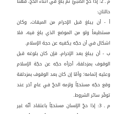
م ـ 2: إذا حجّ الصبيّ ثمّ بلغ في أثناء الحج، فهنا
ص
الفرع الثاني: في واجبات الطواف
27
حالتان
:
ص
الفرع الثالث: في قطع الطواف:
أ - أن يبلغ قبل الإحرام من الميقات، وكان
28
مستطيعاً ولو من الموضع الذي بلغ فيه، فلا
ص
الفرع الرابع: في النقصان والزيادة في الطواف
29
اشكال في أن حجّه يكفيه عن حجة الإسلام
.
ص
الفرع الخامس: في أحكام الشك في الطواف
30
ب - أن يبلغ بعد الإحرام، فإن كان بلوغه قبل
ص
الوقوف بمزدلفة، أجزأه حجّه عن حجّة الإسلام
الفرع السادس: في أحكام الخلل في الطواف
31
وعليه إتمامه؛ وأمّا إن كان بعد الوقوف بمزدلفة
ص
المبحث الثالث: في صلاة الطواف وفيه فرع
32
وقع حجّه مستحبّاً ولزمه الحجّ في عامٍ آخر عند
ص
فرعٌ: في آداب الطواف وصلاته
33
توفّر سائر الشروط
.
م ـ 3: إذا حجّ الإنسان مستحبّاً باعتقاد أنّه غير
ص
المبحث الرابع: في أحكام الحيض والاستحاضة
34