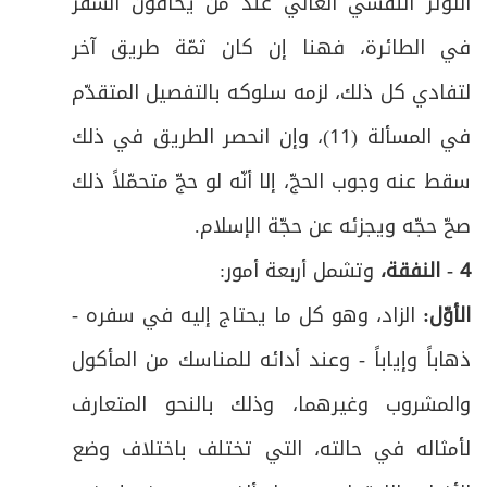
التوتّر النفسي العالي عند من يخافون السفر
في الطائرة، فهنا إن كان ثمّة طريق آخر
لتفادي كل ذلك، لزمه سلوكه بالتفصيل المتقدّم
في المسألة (11)، وإن انحصر الطريق في ذلك
سقط عنه وجوب الحجّ، إلا أنّه لو حجّ متحمّلاً ذلك
صحّ حجّه ويجزئه عن حجّة الإسلام
.
4 - النفقة،
وتشمل أربعة أمور
:
الأوّل:
الزاد، وهو كل ما يحتاج إليه في سفره -
ذهاباً وإياباً - وعند أدائه للمناسك من المأكول
والمشروب وغيرهما، وذلك بالنحو المتعارف
لأمثاله في حالته، التي تختلف باختلاف وضع