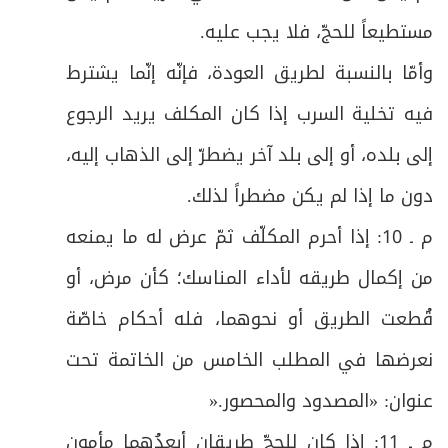
مستطيعاً للحجّ، فلا يجب عليه
.
وأمّا بالنسبة لطريق العودة، فإنّه إنّما يشترط
فيه تخلية السرب إذا كان المكلف يريد الرجوع
إلى بلده، أو إلى بلد آخر يضطرّ إلى الذهاب إليه،
دون ما إذا لم يكن مضطراً لذلك
.
م ـ 10: إذا أحرم المكلّف ثمّ عرض له ما يمنعه
من إكمال طريقه لأداء المناسك؛ كأن مرض، أو
قُطعت الطريق أو نحوهما، فله أحكام خاصّة
نعرضها في المطلب الخامس من الخاتمة تحت
عنوان: «المصدود والمحصور
».
م ـ 11: إذا كان للحجّ طريقان أبعدُهما مأمون