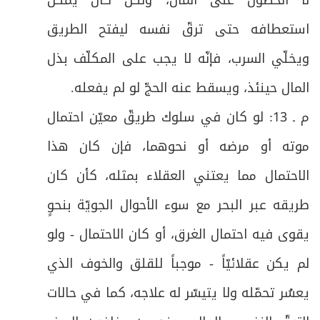
استعطافه حتى ترقّ نفسه ليفتح الطريق
ويخلّي السرب، فإنّه لا يجب على المكلّف بذل
المال حينئذ، ويسقط عنه الحجّ لو لم يفعله
.
م ـ 13: لو كان في سلوك طريقّ معيّن احتمال
موته أو مرضه أو نحوهما، فإن كان هذا
الاحتمال مما يعتني العقلاء بمثله، كأن كان
طريقه عبر البحر مع سوء الأحوال الجويّة بنحوٍ
يقوى فيه احتمال الغرق، أو كان الاحتمال - ولو
لم يكن عقلائيّاً - موجباً للقلق والخوف الذي
يعسُر تحمّله ولا يتيسّر له علاجه، كما في حالات