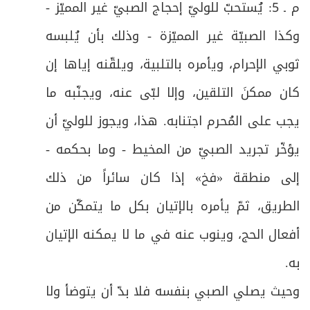
م ـ 5: يُستحبّ للوليّ إحجاج الصبيّ غير المميّز -
ص
فرعٌ: في آداب الإحرام للحجّ
43
وكذا الصبيّة غير المميّزة - وذلك بأن يُلبسه
ص
المبحث الثاني: في الوقوف بعرفات فيه فرع
44
ثوبي الإحرام، ويأمره بالتلبية، ويلقّنه إياها إن
كان ممكنَ التلقين، وإلا لبّى عنه، ويجنّبه ما
ص
فرعٌ: في آداب الوقوف بعرفات
45
يجب على المُحرم اجتنابه. هذا، ويجوز للوليّ أن
المبحث الثالث: في الوقوف بمزدلفة (المشعر
ص
46
يؤخّر تجريد الصبيّ من المخيط - وما بحكمه -
الحرام) فيه فروع
إلى منطقة «فخ» إذا كان سائراً من ذلك
ص
فرعٌ: في حكم إدراك الوقوفين أو أحدهما
47
الطريق، ثمّ يأمره بالإتيان بكل ما يتمكّن من
ص
فرعٌ في آداب الوقوف بمزدلفة:
أفعال الحج، وينوب عنه في ما لا يمكنه الإتيان
48
به
.
المبحث الرابع: في أعمال منى يوم العيد فيه
ص
49
واجبان وفروع
وحيث يصلي الصبي بنفسه فلا بدّ أن يتوضأ ولا