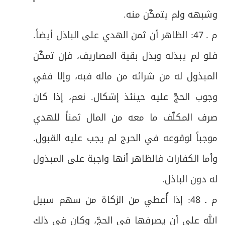
وشبهه ولم يتمكّن منه
.
م ـ 47: الظاهر أن ثمن الهدي على الباذل أيضاً.
فلو لم يبذله وبذل بقية المصاريف، فإن تمكّن
المبذول له من شرائه من ماله فبه، وإلا ففي
وجوب الحجّ عليه حينئذ إشكال. نعم، إذا كان
صرف المكلّف ما معه من المال ثمناً للهدي
موجباً لوقوعه في الحرج لم يجب عليه القبول.
وأما الكفارات فالظاهر أنها واجبة على المبذول
له دون الباذل
.
م ـ 48: إذا أُعطي من الزكاة من سهم سبيل
الله على أن يصرفها في الحجّ، وكان في ذلك