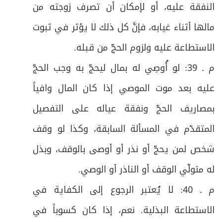
ص
النفقة عليه، أو لإمكان أن تصرف زوجته من
أولاً: في صفات الهدي
53
مالها أثناء غيابه، فإنَّ كل ذلك لا يؤثر في ثبوت
ص
ثانياً: في شروط الذبح
54
الاستطاعة عليه ولزوم الحجّ من قبله
.
ص
ثالثاً: في مصرف هدي التَّمتُّع
55
م ـ 39: لو أُوصِي له بمال ليحجّ به وجب الحجّ
عليه بعد موت الموصي إذا كان المال وافياً
ص
الواجب الثالث: الحلق أو التقصير فيه فرع
58
بمصاريف الحجّ ونفقة عياله على التفصيل
المبحث الخامس: في واجبات مكَّة المكرّمة، وهي
ص
59
المتقدّم في المسألة السابقة، وكذا لو وقف
خمسة.
شخص لمن يحجّ أو نذر أو أوصى بالوقف، وبذل
ص
الفرع الأول: في طواف الحجّ وصلاته والسعي
60
له متولّي الوقف أو الناذر أو الوصي
.
ص
الفرع الثاني: في طواف النساء وصلاته
61
م ـ 40: لا يُعتبر الرجوع إلى الكفاية في
الاستطاعة البذلية. نعم، إذا كان كسوباً في
ص
فرعٌ: في آداب الطواف والسعي
62