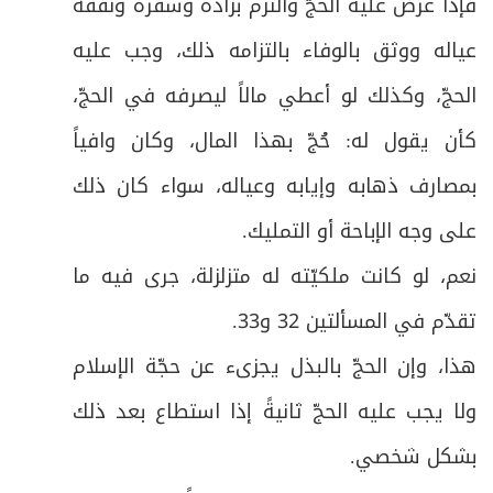
فإذا عرض عليه الحجّ والتزم بزاده وسفره ونفقة
30
عياله ووثق بالوفاء بالتزامه ذلك، وجب عليه
ص
الفرع السادس: في أحكام الخلل في الطواف
31
الحجّ، وكذلك لو أعطي مالاً ليصرفه في الحجّ،
ص
المبحث الثالث: في صلاة الطواف وفيه فرع
32
كأن يقول له: حُجّ بهذا المال، وكان وافياً
ص
بمصارف ذهابه وإيابه وعياله، سواء كان ذلك
فرعٌ: في آداب الطواف وصلاته
33
على وجه الإباحة أو التمليك
.
ص
المبحث الرابع: في أحكام الحيض والاستحاضة
34
نعم، لو كانت ملكيّته له متزلزلة، جرى فيه ما
ص
المبحث الخامس: في السعي و فيه فروع
35
تقدّم في المسألتين 32 و33
.
هذا، وإن الحجّ بالبذل يجزىء عن حجّة الإسلام
ص
الفرع الأول: في شروط السعي وواجباته
36
ولا يجب عليه الحجّ ثانيةً إذا استطاع بعد ذلك
ص
الفرع الثاني: في النقصان والزيادة في السعي
37
بشكل شخصي
.
ص
الفرع الثالث: في الشكّ في السعي