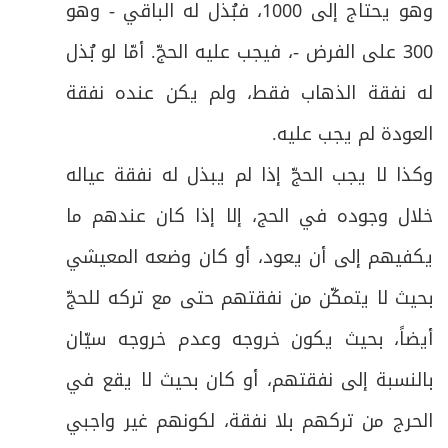
ص
وهو يحتاج إلى 1000، فبُذل له الباقي - وهو
46
الحرام) فيه فروع
300 على الفرض -، فيجب عليه الحجّ. أمّا لو بُذل
ص
فرعٌ: في حكم إدراك الوقوفين أو أحدهما
47
له نفقة الذهاب فقط، ولم يكن عنده نفقة
ص
العودة لم يجب عليه
.
فرعٌ في آداب الوقوف بمزدلفة:
48
وكذا لا يجب الحجّ إذا لم يبذل له نفقة عياله
المبحث الرابع: في أعمال منى يوم العيد فيه
ص
49
خلال وجوده في الحج، إلا إذا كان عندهم ما
واجبان وفروع
يكفيهم إلى أن يعود، أو كان وضعه المعيشي
ص
الواجب الأول: رمي جمرة العقبة
50
بحيث لا يتمكّن من نفقتهم حتى مع تركه للحجّ
ص
فرعٌ: في مستحبات رمي الجمرات
51
أيضاً، بحيث يكون خروجه وعدم خروجه سيّان
بالنسبة إلى نفقتهم، أو كان بحيث لا يقع في
الواجب الثاني: الذبح أو النحر تفاصيل هذا
ص
52
الواجب وأحكامه
الحرج من تركهم بلا نفقة، لكونهم غير واجبي