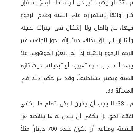
38
م ـ 37: لو وهبه غير ذي الرحم مالاً ليحجّ به، فإن
كان واثقاً باستمراره على الهبة وعدم الرجوع
ص
الفرع الرابع: في آداب السعي
39
فيها، حجّ بالمال ولا إشكال في اجتزائه بحجّه،
ص
المبحث السادس: في التقصير
40
وأمّا إن لم يثق بذلك، حيث إنّه يجوز للواهب غير
ص
الفصل الثاني في حجّ التَّمتُّع على شكل مباحث
الرحم الرجوع بالهبة إذا لم يتغيّر الموهوب، فلا
41
يبعد أنه يجب عليه تغييره أو تبديله، بحيث تلزم
ص
المبحث الأول: في الإحرام لحجّ التَّمتُّع فيه فرع
42
الهبة ويصير مستطيعاً، وقد مر حكم ذلك في
ص
فرعٌ: في آداب الإحرام للحجّ
43
المسألة 33
.
ص
م ـ 38: لا يجب أن يكون البذل لتمام ما يكفي
المبحث الثاني: في الوقوف بعرفات فيه فرع
44
نفقة الحج، بل يكفي أن يبذل له ما ينقصه من
ص
فرعٌ: في آداب الوقوف بعرفات
45
النفقة، ومثاله: أن يكون عنده 700 ديناراً مثلاً
المبحث الثالث: في الوقوف بمزدلفة (المشعر