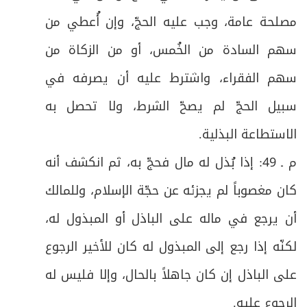
مصلحة عامة، وجب عليه الحجّ، وإن أُعطي من
سهم السادة من الخُمس، أو من الزكاة من
سهم الفقراء، واشترط عليه أن يصرفه في
سبيل الحجّ لم يصحّ الشرط، ولا تحصل به
الاستطاعة البذلية
.
م ـ 49: إذا بُذل له مال فحجّ به، ثم انكشف أنه
كان مغصوباً لم يجزئه عن حجّة الإسلام، وللمالك
أن يرجع في ماله على الباذل أو المبذول له،
لكنّه إذا رجع إلى المبذول له كان للأخير الرجوع
على الباذل إن كان جاهلاً بالحال، وإلا فليس له
الرجوع عليه
.