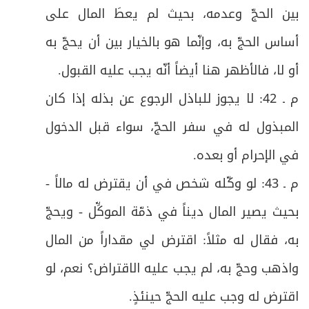
الفصل الثاني: في العمرة المفردة
70
بين الحجّ وعدمه، بحيث لم يعطَ المال على
أساس الحجّ به، وإنّما هو بالخيار بين أن يحجّ به
ص
خـاتمـــة وفيها خمسة مطالب
71
أو لا، فالأظهر هنا أيضاً أنّه يجب عليه القبول
.
ص
المطلب الأول: في الكفارات
72
م ـ 42: لا يجوز للباذل الرجوع عن بذله إذا كان
ص
المطلب الثاني: في وجوب الاستنابة للحج
73
المبذول له في سفر الحجّ، سواء قبل الدخول
في الإحرام أو بعده
.
ص
المطلب الثالث: في الوصية بالحج
74
م ـ 43: لو وكّله شخص في أن يقترض له مالاً -
ص
المطلب الرابع: في النيابة للحج
75
بحيث يصير المال ديناً في ذمّة الموكِّل - ويحجّ
المطلب الخامس: في أحكام المصدود والمحصور
به، فقال له مثلاً: اقترض لي مقداراً من المال
ص
76
وفيه مبحثان
واذهب وحجّ به، لم يجب عليه الاقتراض؟ نعم، لو
ص
المبحث الأول: في أحكام المصدود
اقترض له وجب عليه الحجّ حينئذٍ
.
77