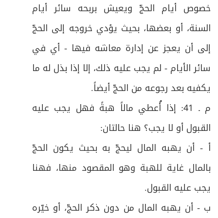
خصوص أيام الحجّ ويعيش بربحه سائر أيام
ص
المبحث السادس: في أعمال منى أيام التشريق
63
السنة، أو بعضها، بحيث يؤدي خروجه إلى الحجّ
ص
الأول: المبيت بمنى
إلى أن يعجز عن إدارة معاشه فيها - أي في
64
سائر الأيام - لم يجب عليه ذلك، إلا إذا بذل له ما
ص
فرعٌ: في آداب منى
65
يكفيه بعد رجوعه من الحجّ أيضاً
.
ص
الثاني: في رمي الجمار أيام التشريق
66
م ـ 41: إذا أُعطي مالاً هبةً فهل يجب عليه
ص
القبول أو لا يجب؟ هنا حالتان
:
فرع: في طواف الوداع
67
أ - أن يهبه المال ليحجّ به بحيث يكون الحجّ
البـاب الثـاني في باقي أنواع الحجّ والعمرة وفيه
ص
68
بالمال غاية للهبة وهو المقصود منها، فهنا
فصلان
يجب عليه القبول
.
ص
الفصل الأول: في حجّ الإفراد والقران
69
ب - أن يهبه المال من دون ذكر الحجّ، أو خيّره
ص