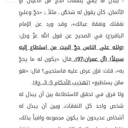
- ببذل ما يفي بنفقات الحجّ من الأعيان أو
22
الأثمان، كأن يقول له شخصٌ ـ مثلاً ـ: «حجّ وعليّ
ص
فرعٌ: في مستحبات دخول الحرم
23
نفقتك ونفقة عيالك»، وقد ورد عن الإمام
ص
فرعٌ: في آداب مكَّة المعظَّمة
24
الباقر(ع) في الصحيح عن قول الله عزّ وجل:
ص
{ولله على الناس حجّ البيت من استطاع إليه
المبحث الثاني: في الطواف بالبيت وفيه فروع
25
سبيلاً} [آل عمران:97].
قال: «يكون له ما يحجّ
ص
الفرع الأول في شروط الطواف وأحكامه
26
به»، قلت: فإن عرض عليه فاستحيى؟ قال: «هو
ص
الفرع الثاني: في واجبات الطواف
27
ممّن يستطيع»
[تهذيب الأحكام 5: 3، ح4]
.
ولا فرق في تحقق الاستطاعة بين أن يبذل له
ص
الفرع الثالث: في قطع الطواف:
28
شخص واحد كل النفقات، وبين أن يبذل له
ص
الفرع الرابع: في النقصان والزيادة في الطواف
29
أشخاص عديدون ما يكون مجموعه وافياً بذلك،
ص
الفرع الخامس: في أحكام الشك في الطواف