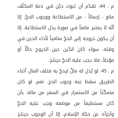
م ـ 44: تقدّم أن ثبوت ديْن في ذمة المكلّف
ص
المبحث الثاني: في أحكام المحصور
78
مانع - إجمالاً - من الاستطاعة ووجوب الحجّ، إلا
ص
أدعية
79
أنّه لا يعتبر مانعاً في صورة بذل الاستطاعة، إلا
ص
زيـارة النبـي(ص)
أن يكون خروجه إلى الحجّ منافياً لأداء الدين في
80
وقته، سواء كان الدَّين حين الخروج حالّاً أو
ص
زيـارة أميـن اللـه
81
مؤجلاً، فلا يجب عليه الحجّ حينئذٍ
.
ص
دعـاء ليلـة عرفـة
82
م ـ 45: لو بُذل له مالٌ ليحجّ به فتلف المال أثناء
ص
الطريق سقط عنه وجوب الحج. نعم، لو كان
دعاء الإمام الحسين(ع) يوم عرفة
83
متمكّناً من الاستمرار في السفر من ماله، بأن
ص
دعاء الإمام زين العابدين(ع) يوم عرفة
84
كان مستطيعاً من موضعه وجب عليه الحجّ
ص
دعاء التوبة للإمام زين العابدين(ع)
85
وأجزأه عن حجّة الإسلام، إلا أن الوجوب حينئذٍ