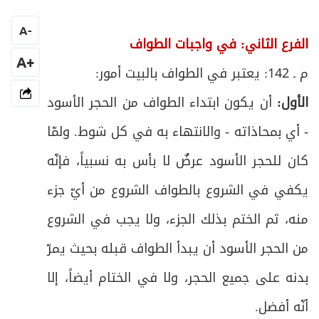
فرعٌ: في آداب الطواف وصلاته
33
A
-
ص
الفرع الثاني: في واجبات الطواف
المبحث الرابع: في أحكام الحيض والاستحاضة
34
+A
م ـ 142: يعتبر في الطواف بالبيت أمور
:
ص
المبحث الخامس: في السعي و فيه فروع
35
الأول:
أن يكون ابتداء الطواف من الحجر الأسود
ص
الفرع الأول: في شروط السعي وواجباته
36
- أي بمحاذاته - والانتهاء به في كل شوط. ولمّا
كان للحجر الأسود عرضٌ لا بأس به نسبياً، فإنّه
ص
الفرع الثاني: في النقصان والزيادة في السعي
37
يكفي في الشروع بالطواف الشروع من أيّ جزء
ص
الفرع الثالث: في الشكّ في السعي
38
منه، ثم الختم بذلك الجزء، ولا يجب في الشروع
ص
الفرع الرابع: في آداب السعي
من الحجر الأسود أن يبدأ الطواف قبله بحيث يمرّ
39
بدنه على جميع الحجر، ولا في الختام أيضاً، إلا
ص
المبحث السادس: في التقصير
40
أنّه أفضل
.
ص