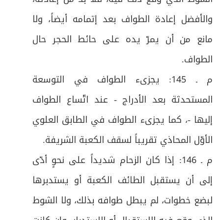
ص
والأفضل إعادة الطواف بعد إتمامه أيضاً، ولا
زيـارة أميـن اللـه
81
مانع من أن يمرّ يده على حائط الحجر حال
ص
دعـاء ليلـة عرفـة
82
الطواف
.
ص
دعاء الإمام الحسين(ع) يوم عرفة
83
م ـ 145: يجزىء الطواف في التوسعة
المستحدثة بعد الأدراج - عند اتّساع الطواف
ص
دعاء الإمام زين العابدين(ع) يوم عرفة
84
إليها -، كما يجزىء الطواف في الطابق العلوي
ص
دعاء التوبة للإمام زين العابدين(ع)
85
الأوّل المحاذي تقريباً لسقف الكعبة الشريفة
.
م ـ 146: إذا كان الزحام شديداً على نحوٍ أدّى
إلى أن يستقبل الطائف الكعبة أو يستدبرها
لبضع خطوات، لم يبطل طوافه بذلك، ولا الشوط