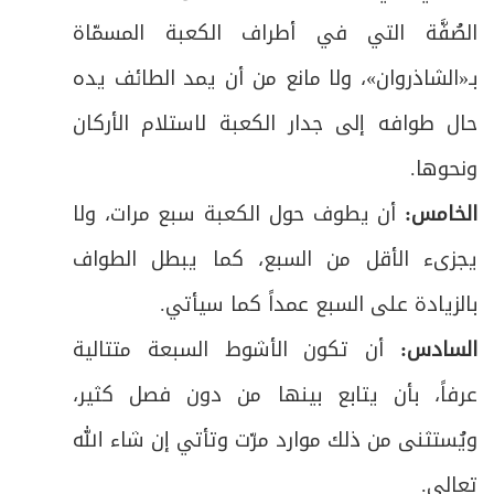
ص
الواجب الثالث: الحلق أو التقصير فيه فرع
58
الصُفَّة التي في أطراف الكعبة المسمّاة
بـ«الشاذروان»، ولا مانع من أن يمد الطائف يده
المبحث الخامس: في واجبات مكَّة المكرّمة، وهي
ص
59
خمسة.
حال طوافه إلى جدار الكعبة لاستلام الأركان
ونحوها
.
ص
الفرع الأول: في طواف الحجّ وصلاته والسعي
60
الخامس:
أن يطوف حول الكعبة سبع مرات، ولا
ص
الفرع الثاني: في طواف النساء وصلاته
61
يجزىء الأقل من السبع، كما يبطل الطواف
ص
فرعٌ: في آداب الطواف والسعي
بالزيادة على السبع عمداً كما سيأتي
.
62
السادس:
أن تكون الأشوط السبعة متتالية
ص
المبحث السادس: في أعمال منى أيام التشريق
63
عرفاً، بأن يتابع بينها من دون فصل كثير،
ص
الأول: المبيت بمنى
64
ويُستثنى من ذلك موارد مرّت وتأتي إن شاء الله
ص
تعالى
.
فرعٌ: في آداب منى