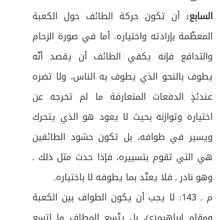
65
السابع:
أن تكون حركة الطائف حول الكعبة
ص
الثاني: في رمي الجمار أيام التشريق
66
المعظّمة بإرادته واختياره. أما في صورة الزحام
ص
فرع: في طواف الوداع
67
والتدافع فإنه يكفي الطائف أن يقصد أنّه
يطوف بالنحو الذي يطوف به الناس، ولا تضره
البـاب الثـاني في باقي أنواع الحجّ والعمرة وفيه
ص
68
فصلان
عندئذٍ الدفعات المتعارفة ما لم تخرجه عن
ص
اختياره وتوازنه بحيث لا يعود هو الذي يتحرك
الفصل الأول: في حجّ الإفراد والقران
69
ويسير في طوافه، بل تكون حشود الطائفين
ص
الفصل الثاني: في العمرة المفردة
70
هي التي تقوم بتسييره، فإذا حدث مثل ذلك ـ
ص
خـاتمـــة وفيها خمسة مطالب
71
وهو نادر ـ فلا يعتّد بما يطوفه لا باختياره
.
م ـ 143: لا يجب أن يكون الطواف بين الكعبة
ص
المطلب الأول: في الكفارات
72
ومقام إبراهيم(ع)، بل يتّسع المطاف ما اتسع