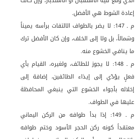
الذي وقع فيه الاستقبال أو الاستدبار، وإن كانت
إعادة الشوط هي الأفضل
.
م ـ 147: لا يضر بالطواف الالتفات برأسه يميناً
وشمالاً، بل ولا إلى الخلف، وإن كان الأفضل ترك
ما ينافي الخشوع منه
.
م ـ 148: لا يجوز للطائف، ولغيره، القيام بأي
فعلٍ يؤدّي إلى إيذاء الطائفين، إضافة إلى
إخلاله بأجواء الخشوع التي ينبغي المحافظة
عليها في الطواف
.
م ـ 149: إذا بدأ طوافه من الركن اليماني
معتقداً كونه ركن الحجر الأسود وختم طوافه