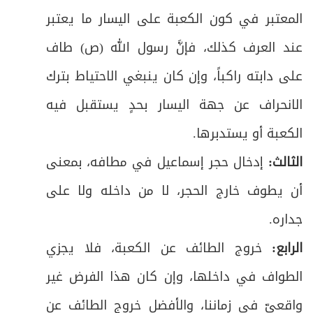
المعتبر في كون الكعبة على اليسار ما يعتبر
المبحث الرابع: في أعمال منى يوم العيد فيه
ص
49
واجبان وفروع
عند العرف كذلك، فإنَّ رسول الله
(ص)
طاف
ص
على دابته راكباً، وإن كان ينبغي الاحتياط بترك
الواجب الأول: رمي جمرة العقبة
50
الانحراف عن جهة اليسار بحدٍ يستقبل فيه
ص
فرعٌ: في مستحبات رمي الجمرات
51
الكعبة أو يستدبرها
.
الواجب الثاني: الذبح أو النحر تفاصيل هذا
الثالث:
إدخال حجر إسماعيل في مطافه، بمعنى
ص
52
الواجب وأحكامه
أن يطوف خارج الحجر، لا من داخله ولا على
ص
أولاً: في صفات الهدي
53
جداره
.
الرابع:
خروج الطائف عن الكعبة، فلا يجزي
ص
ثانياً: في شروط الذبح
54
الطواف في داخلها، وإن كان هذا الفرض غير
ص
ثالثاً: في مصرف هدي التَّمتُّع
55
واقعيّ في زماننا، والأفضل خروج الطائف عن