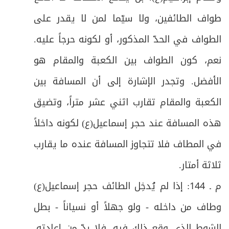
ص
المطلب الثاني: في وجوب الاستنابة للحج
73
طواف الطائفين، ولا سيّما لمن لا يقدر على
ص
المطلب الثالث: في الوصية بالحج
الطواف في الحدّ المذكور، أو لكونه حرجاً عليه.
74
نعم، كون الطواف بين الكعبة والمقام هو
ص
المطلب الرابع: في النيابة للحج
75
الأفضل. وتجدر الإشارة إلى أن المسافة بين
المطلب الخامس: في أحكام المصدود والمحصور
ص
الكعبة والمقام تقارب اثني عشر متراً، وتضيق
76
وفيه مبحثان
هذه المسافة عند حجر إسماعيل(ع) لكونه داخلاً
ص
المبحث الأول: في أحكام المصدود
77
في المطاف فلا تتجاوز المسافة عنده ما يقارب
ص
المبحث الثاني: في أحكام المحصور
ثلاثة أمتار
.
78
م ـ 144: إذا لم يُدخِل الطائف حجر إسماعيل(ع)
ص
أدعية
79
وطاف من داخله - ولو جهلاً أو نسياناً - بطل
ص
زيـارة النبـي(ص)
80
الشوط الذي وقع ذلك فيه، فلا بدّ من إعادته،