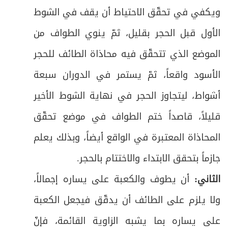
الفصل الثاني في حجّ التَّمتُّع على شكل مباحث
41
ويكفي في تحقّق الاحتياط أن يقف في الشوط
ص
الأول قبل الحجر بقليل، ثمّ ينوي الطواف من
المبحث الأول: في الإحرام لحجّ التَّمتُّع فيه فرع
42
الموضع الذي تتحقّق فيه محاذاة الطائف للحجر
ص
فرعٌ: في آداب الإحرام للحجّ
43
الأسود واقعاً، ثمّ يستمر في الدوران سبعة
ص
المبحث الثاني: في الوقوف بعرفات فيه فرع
44
أشواط، ليتجاوز الحجر في نهاية الشوط الأخير
ص
قليلاً، قاصداً ختم الطواف في موضع تحقّق
فرعٌ: في آداب الوقوف بعرفات
45
المحاذاة المعتبرة في الواقع أيضاً، وبذلك يعلم
المبحث الثالث: في الوقوف بمزدلفة (المشعر
ص
46
جازماً بتحقق الابتداء والاختتام بالحجر
.
الحرام) فيه فروع
الثاني:
أن يطوف والكعبة على يساره إجمالاً،
ص
فرعٌ: في حكم إدراك الوقوفين أو أحدهما
47
ولا يلزم على الطائف أن يدقّق فيجعل الكعبة
ص
فرعٌ في آداب الوقوف بمزدلفة:
48
على يساره بما يشبه الزاوية القائمة، فإنّ