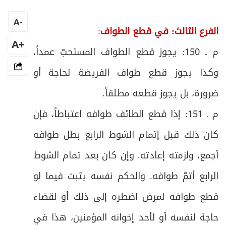
المبحث الرابع: في أحكام الحيض والاستحاضة
34
A
-
ص
الفرع الثالث: في قطع الطواف
:
المبحث الخامس: في السعي و فيه فروع
35
+A
م ـ 150: يجوز قطع الطواف المستحبّ عمداً،
ص
الفرع الأول: في شروط السعي وواجباته
36
وكذا يجوز قطع طواف الفريضة لحاجة أو
ص
الفرع الثاني: في النقصان والزيادة في السعي
37
ضرورة، بل يجوز قطعه مطلقاً
.
م ـ 151: إذا قطع الطائف طوافه اعتباطاً، فإن
ص
الفرع الثالث: في الشكّ في السعي
38
كان ذلك قبل إتمام الشوط الرابع بطل طوافه
ص
الفرع الرابع: في آداب السعي
39
أجمع، ولزمته إعادته. وإن كان بعد تمام الشوط
ص
المبحث السادس: في التقصير
الرابع أتمّ طوافه. والحكم نفسه يثبت فيما لو
40
قطع طوافه لمرض اضطره إلى ذلك أو لقضاء
ص
الفصل الثاني في حجّ التَّمتُّع على شكل مباحث
41
حاجة لنفسه أو لأحد إخوانه المؤمنين، هذا في
ص