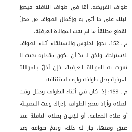
المبحث الأول: في الإحرام لحجّ التَّمتُّع فيه فرع
42
طواف الفريضة. أمّا في طواف النافلة فيجوز
ص
فرعٌ: في آداب الإحرام للحجّ
البناء على ما أتى به وإكمال الطواف من محلّ
43
القطع مطلقاً ما لم تفت الموالاة العرفيّة
.
ص
المبحث الثاني: في الوقوف بعرفات فيه فرع
44
م ـ 152: يجوز الجلوس والاستلقاء أثناء الطواف
ص
فرعٌ: في آداب الوقوف بعرفات
45
للاستراحة، ولكن لا بدّ أن يكون مقداره بحيث لا
تفوت به الموالاة العرفية، فإن أخلّ بالموالاة
المبحث الثالث: في الوقوف بمزدلفة (المشعر
ص
46
الحرام) فيه فروع
العرفية بطل طوافه ولزمه استئنافه
.
ص
م ـ 153: إذا كان في أثناء الطواف ودخل وقت
فرعٌ: في حكم إدراك الوقوفين أو أحدهما
47
الصلاة وأراد قطع الطواف لإدراك وقت الفضيلة،
ص
فرعٌ في آداب الوقوف بمزدلفة:
48
أو صلاة الجماعة، أو للإتيان بصلاة النافلة عند
المبحث الرابع: في أعمال منى يوم العيد فيه
ص
ضيق وقتها، جاز له ذلك، ويتمّ طوافه بعد
49