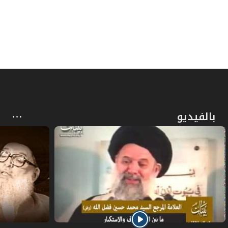
المبحث الخامس: في واجبات مكَّة المكرّمة، وهي
ص
59
خمسة.
ص
الفرع الأول: في طواف الحجّ وصلاته والسعي
60
ص
الفرع الثاني: في طواف النساء وصلاته
61
ص
فرعٌ: في آداب الطواف والسعي
62
بالفيديو
ص
المبحث السادس: في أعمال منى أيام التشريق
63
ص
الأول: المبيت بمنى
64
ص
فرعٌ: في آداب منى
65
ص
الثاني: في رمي الجمار أيام التشريق