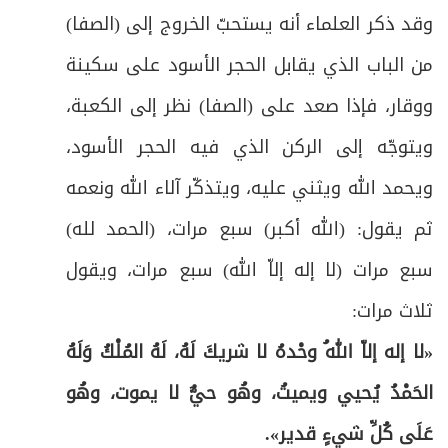
ص
52
وقد ذكر العلماء أنه يستحبّ الخروج إلى (الصفا)
الواجب وأحكامه
من الباب الذي يقابل الحجر الأسود على سكينة
ص
أولاً: في صفات الهدي
53
ووقار، فإذا صعد على (الصفا) نظر إلى الكعبة،
ص
ثانياً: في شروط الذبح
54
ويتوجّه إلى الركن الذي فيه الحجر الأسود،
ويحمد الله ويثني عليه، ويتذكّر آلاء الله ونعمه
ص
ثالثاً: في مصرف هدي التَّمتُّع
55
ثم يقول: (الله أكبر) سبع مرات، (الحمد لله)
ص
الواجب الثالث: الحلق أو التقصير فيه فرع
58
سبع مرات (لا إله إلاّ الله) سبع مرات، ويقول
المبحث الخامس: في واجبات مكَّة المكرّمة، وهي
ثلاث مرات
:
ص
59
خمسة.
«لا إله إلاّ اللهُ وحْدهُ لا شريكَ لَهُ، لَهُ المُلْكُ وَلَهُ
ص
الفرع الأول: في طواف الحجّ وصلاته والسعي
60
الحَمْدُ يُحيي ويميتُ، وهُو حيٌّ لا يموت، وهُو
عَلَى كُلِّ شيءٍ قدير».
ص
الفرع الثاني: في طواف النساء وصلاته