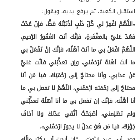
استقبل الكعبة، ثم يرفع يديه، ويقول
:
ص
دعاء التوبة للإمام زين العابدين(ع)
85
«اللَّهُمَّ اغْفِرْ لي كُلّ ذَنْبٍ أذْنَبْتُهُ قطُّ، فإنْ عُدْتُ
فَعُدْ عَليَّ بالمَغْفَرةِ، فإنَّك أنت الغَفُورُ الرَّحيم،
اللَّهُمَّ افْعَلْ بي ما أنتَ أهْلُه، فإنَّك إنْ تَفْعَلْ بي
ما أنتَ أهْلهُ تَرْحَمْني، وإن تعذِّبْني فأنْت غنيٌّ
عَنْ عذابي، وأنا محتاجٌ إلى رَحْمَتِكَ، فيا مَن أنا
محتاجٌ إلى رَحْمَته ارْحَمْني، اللّهُمَّ لا تفعل بي ما
أنا أهْلُه، فإنّك إن تفعل بي ما أنا أهلُهُ تعذِّبْني
ولم تظلِمني، أصْبَحْتُ أتَّقي عدْلكَ ولا أخافُ
جَوْرَكَ، فيا مَن هُوَ عدلٌ لا يجورُ ارْحَمْني».
وعن أبي عبد الله(ع:
"إن أردت أن يكثر مالُك