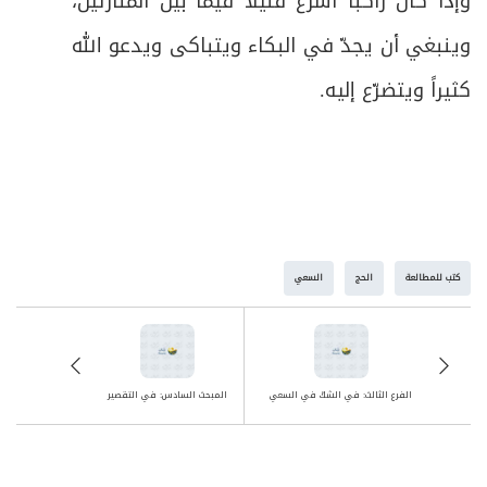
وإذا كان راكباً أسرع قليلاً فيما بين المنارتين،
وينبغي أن يجدّ في البكاء ويتباكى ويدعو الله
كثيراً ويتضرّع إليه
.
كتب للمطالعة
الحج
السعي
الفرع الثالث: في الشكّ في السعي
المبحث السادس: في التقصير