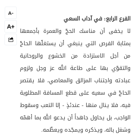
فرعٌ: في آداب الوقوف بعرفات
45
A
-
الفرع الرابع: في آداب السعي
المبحث الثالث: في الوقوف بمزدلفة (المشعر
ص
46
الحرام) فيه فروع
+A
لا يخفى أن مناسك الحجّ والعمرة بأجمعها
ص
بمثابة الفرص التي ينبغي أن يستغلّها الحاجّ
فرعٌ: في حكم إدراك الوقوفين أو أحدهما
47
من أجل الاستزادة من الخشوع والروحانية
ص
فرعٌ في آداب الوقوف بمزدلفة:
48
والتقوّي بها على طاعة الله عز وجل ولزوم
المبحث الرابع: في أعمال منى يوم العيد فيه
ص
عبادته واجتناب المزالق والمعاصي، فلا يقتصر
49
واجبان وفروع
الحاجّ في سعيه على قطع المسافة المطلوبة
ص
الواجب الأول: رمي جمرة العقبة
50
فيه، فلا ينال منها - عندئذٍ - إلا التعب وسقوط
ص
الواجب، بل يحاول جاهداً أن يدعو الله بما أهمّه
فرعٌ: في مستحبات رمي الجمرات
51
وشغل باله، ويذكره ويمجّده ويعظّمه
.
الواجب الثاني: الذبح أو النحر تفاصيل هذا