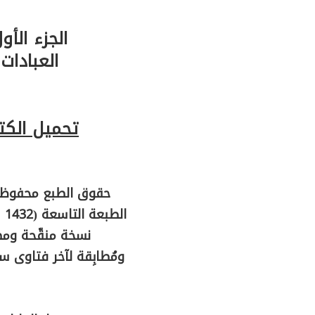
الجزء الأو
العبادات
تحميل الكت
حقوق الطبع محفوظـة
الطبعة التاسعة (1432 هـ ـ 2011 م)
نسخة منقّحة ومص
ومُطابِقة لآخر فتاوى 