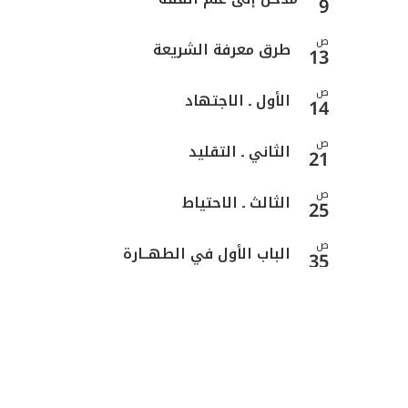
9
ص
طرق معرفة الشريعة
13
ص
الأول ـ الاجتهاد
14
ص
الثاني ـ التقليد
21
ص
الثالث ـ الاحتياط
25
ص
الباب الأول في الطهــارة
35
ص
المبحث الأول ـ في النجاسات
41
ص
المبحث الثاني ـ كيفية التنجس وأحكامه
47
ص
المبحث الثالث ـ المطهّرات