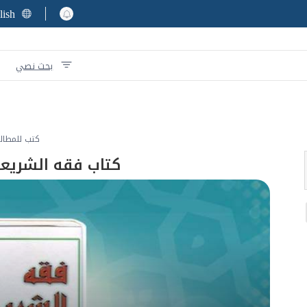
lish
بحث نصي
كتب للمطال
كتاب فقه الشريعة 