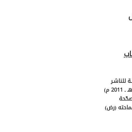
ل
اب
 للناشـر
حّحة
سماحته (رض)