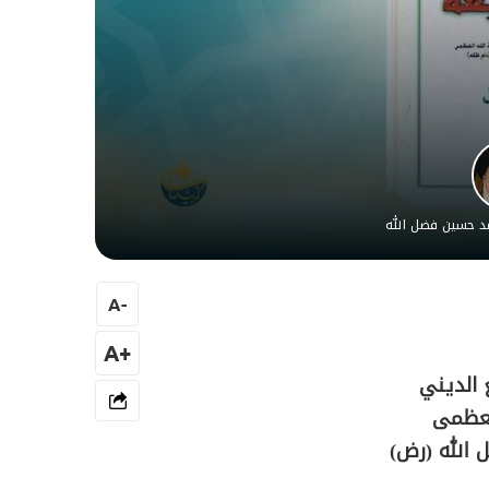
مد حسين فضل الله
A
-
+A
 الديني
لعظمى
 الله (رض)