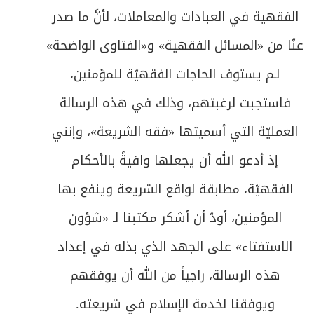
التاسع ـ التبعية
الفقهية في العبادات والمعاملات، لأنَّ ما صدر
العاشر ـ الإسلام
عنّا من «المسائل الفقهية» و«الفتاوى الواضحة»
لـم يستوف الحاجات الفقهيّة للمؤمنين،
الحادي عشر ـ زوال عين النجاسة
فاستجبت لرغبتهم، وذلك في هذه الرسالة
الثاني عشر ـ استبراء الجلال
العمليّة التي أسميتها «فقه الشريعة»، وإنني
خاتمة ـ في أحكام التخلي
إذ أدعو الله أن يجعلها وافيةً بالأحكام
الفصل الثاني: في الوضوء
الفقهيّة، مطابقة لواقع الشريعة وينفع بها
المبحث الأول ـ في الحدث الأصغر
المؤمنين، أودّ أن أشكر مكتبنا لـ «شؤون
الاستفتاء» على الجهد الذي بذله في إعداد
المبحث الثاني ـ غاية الوضوء وهدفه
هذه الرسالة، راجياً من الله أن يوفقهم
تتمة فيما يحرم على المحدث بالأصغر
ويوفقنا لخدمة الإسلام في شريعته.