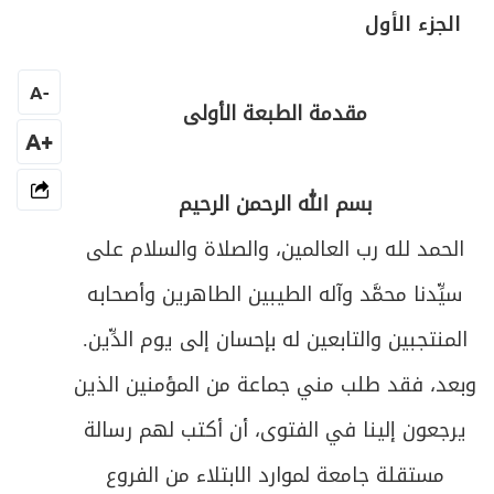
المبحث الثالث ـ المطهّرات
الجزء الأول
الأول ـ الماء
A
-
مقدمة الطبعة الأولى
الثاني ـ الأرض
+A
الثالث ـ الشمس
بسم الله الرحمن الرحيم
الرابع ـ الاستحالة
الحمد لله رب العالمين، والصلاة والسلام على
الخامس ـ الانقلاب
سيِّدنا محمَّد وآله الطيبين الطاهرين وأصحابه
السادس ـ ذهاب الثلثين في العصير العنبي
المنتجبين والتابعين له بإحسان إلى يوم الدِّين.
وبعد، فقد طلب مني جماعة من المؤمنين الذين
السابع ـ الانتقال
يرجعون إلينا في الفتوى، أن أكتب لهم رسالة
الثامن ـ الغَيْبَة
مستقلة جامعة لموارد الابتلاء من الفروع