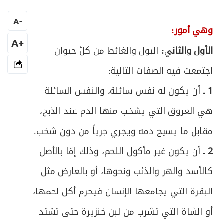
الرابع ـ الاستحالة
70
A
-
ص
وهي أمور:
الخامس ـ الانقلاب
71
+A
الأول والثاني:
البول والغائط من كلّ حيوان
ص
السادس ـ ذهاب الثلثين في العصير العنبي
72
اجتمعت فيه الصفات التالية:
ص
السابع ـ الانتقال
73
1 ـ
أن يكون له نفس سائلة، والنفس السائلة
هي العروق التي يشخب منها الدم عند الذبح،
ص
الثامن ـ الغَيْبَة
74
مقابل ما يسيح دمه ويجري جرياً من دون شخب.
ص
التاسع ـ التبعية
75
2 ـ
أن يكون غير مأكول اللحم، وذلك إمّا بالأصل
ص
العاشر ـ الإسلام
كالأسد والهر والذئب ونحوها، أو بالعارض مثل
76
البقرة التي يجامعها الإنسان فيحرم أكل لحمها،
ص
الحادي عشر ـ زوال عين النجاسة
77
أو الشاة التي تشرب من لبن خنزيرة حتى تشتد
ص