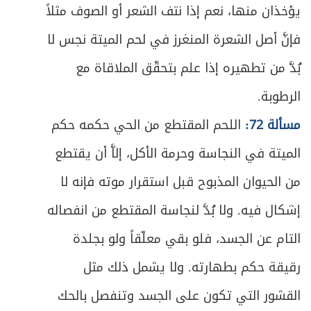
ص
يؤخذان منها، نعم إذا نتف الشعر أو الصوف مثلاً
المبحث السابع ـ في القضاء
469
فإنَّ أصل الشعرة المنغرز في لحم الميتة نجس لا
ص
الفصل الثاني: في الاعتكاف
473
بُدَّ من تطهيره إذا علم بتحقّق الملاقاة مع
ص
المبحث الأول ـ في شرائط الاعتكاف
475
الرطوبة.
مسألة 72:
اللحم المقتطع من الحي حكمه حكم
ص
المبحث الثاني ـ في ما يحرم على المعتكف
478
الميتة في النجاسة وحرمة الأكل، إلاَّ أن يقتطع
ص
المبحث الثالث ـ في أحكام الاعتكاف
479
من الحيوان المذبوح قبل استقرار موته فإنه لا
ص
الباب الرابع: في الزكاة
483
إشكال فيه. ولا بُدَّ لنجاسة المقتطع من انفصاله
التام عن الجسد، فلو بقي معلّقاً ولو بجلدة
ص
الفصل الأول: ما تجب زكاته
485
رقيقة حكم بطهارته. ولا يشمل ذلك مثل
ص
تمهيد في الشروط العامة للزكاة
487
القشور التي تكون على الجسد وتنفصل بالحك