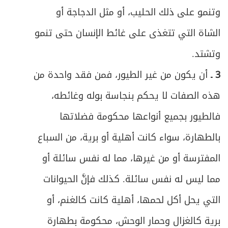
الثاني عشر ـ استبراء الجلال
78
وتنمو على ذلك الحليب، أو مثل الدجاجة أو
ص
خاتمة ـ في أحكام التخلي
الشاة التي تتغذى على غائط الإنسان حتى تنمو
79
وتشتد.
ص
الفصل الثاني: في الوضوء
87
3 ـ
أن يكون من غير الطيور، فمن فقد واحدة من
ص
المبحث الأول ـ في الحدث الأصغر
89
هذه الصفات لا يحكم بنجاسة بوله وغائطه،
ص
فالطيور بجميع أنواعها محكومة فضلاتها
المبحث الثاني ـ غاية الوضوء وهدفه
90
بالطهارة، سواء كانت أهلية أو برية، من السباع
ص
تتمة فيما يحرم على المحدث بالأصغر
93
المفترسة أو من غيرها، مما له نفس سائلة أو
ص
المبحث الثالث ـ شروط الوضوء
94
مما ليس له نفس سائلة. كذلك فإنَّ الحيوانات
التي يحل أكل لحمها، أهلية كانت كالغنم، أو
ص
المبحث الرابع ـ في أفعال الوضوء
103
برية كالغزال وحمار الوحش، محكومة بطهارة
ص