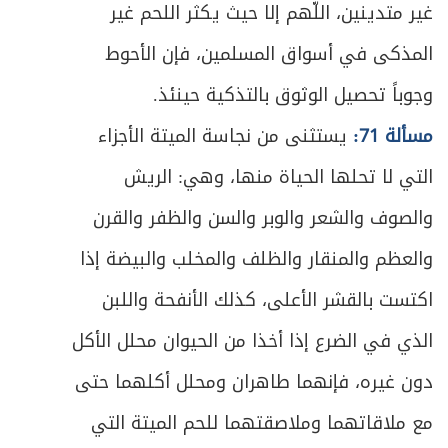
ص
غير متدينين، اللّهم إلا حيث يكثر اللحم غير
الباب الثالث - في الصوم والاعتكاف
430
المذكى في أسواق المسلمين، فإن الأحوط
ص
الفصل الأول - في الصوم
432
وجوباً تحصيل الوثوق بالتذكية حينئذ.
ص
المبحث الأول ـ في ثبوت الهلال
433
مسألة 71:
يستثنى من نجاسة الميتة الأجزاء
التي لا تحلها الحياة منها، وهي: الريش
ص
المبحث الثاني ـ في شروط الصوم
443
والصوف والشعر والوبر والسن والظفر والقرن
ص
المبحث الثالث ـ في الصوم ونيته
448
والعظم والمنقار والظلف والمخلب والبيضة إذا
ص
المبحث الرابع ـ في المفطرات
اكتست بالقشر الأعلى، كذلك الأنفحة واللبن
454
الذي في الضرع إذا أخذا من الحيوان محلل الأكل
ص
المبحث الخامس ـ في الكفارة
461
دون غيره، فإنهما طاهران ومحلل أكلهما حتى
ص
المبحث السادس ـ في الفدية
467
مع ملاقاتهما وملاصقتهما للحم الميتة التي