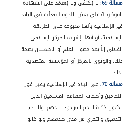
مسألة 69:
لا يُكتفَى ولا يُعتمَد على الشهادة
ص
المبحث الثاني ـ في صلاة الآيات
409
الموضوعة على بعض اللحوم المعلّبة في البلاد
ص
المبحث الثالث ـ في صلاة العيدين
413
غير الإسلامية بأنها مذبوحة على الطريقة
ص
المبحث الرابع ـ في صلوات أخرى مستحبة
الإسلامية، أو أنها بإشراف المركز الإسلامي
415
الفلاني إلاَّ بعد حصول العلم أو الاطمئنان بصحة
ص
الفصل السابع - في القضاء
417
ذلك، والوثوق بالمركز أو المؤسسة المتصدية
ص
متى يجب القضاء؟
419
لذلك.
ص
مسألة 70:
ما يَجب قضاؤه من الصلاة
في البلاد غير الإسلامية يقبل قول
420
اللحامين وأصحاب المطاعم المسلمين الذين
ص
أحكام القضاء
421
يدَّعون ذكاة اللحم الموجود عندهم، ولا يجب
ص
القضاء عن الميت
423
التدقيق والتحري عن مدى صدقهم ولو كانوا