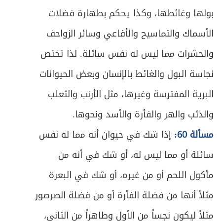
المبحث الخامس ـ في أحكام الخلل في الوضوء
111
بولها وغائطها، وكذا يحكم بطهارة فضلات
ص
المبحث السادس ـ في وضوء الجبيرة
الأسماك والتماسيح والأفاعي وسائر الزواحف
113
والحشرات مما ليس له نفس سائلة. لذا تختص
ص
المبحث السابع ـ وضوء المسلوس والمبطون
118
نجاسة البول والغائط بالإنسان وبعض الحيوانات
ص
الفصل الثالث: في الأغسال
121
البرية المفترسة وغيرها، مثل الأرنب والثعلب
ص
والذئب والهر والفأرة والأسد ونحوها.
المبحث الأول ـ في الجنابة
124
مسألة 60:
إذا شك في حيوان أنه مما له نفس
ص
المبحث الثاني ـ في الحيض
130
سائلة أو مما ليس له، أو شك في أنه من
ص
المبحث الثالث ـ في النفاس
151
مأكول اللحم أو من غيره، أو شك في البعرة
مثلاً أنها من فضلة الفأرة أو من فضلة الصرصور
ص
المبحث الرابع ـ في الاستحاضة
157
مثلاً ليكون نجساً من الأول وطاهراً من الثاني،