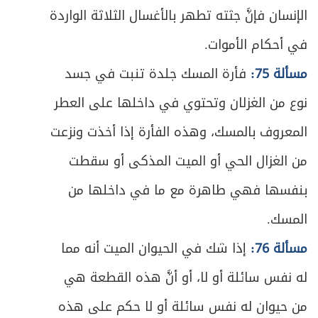
ص
الباب الخامس - في الخمس
525
الإنسان فإنَّ جثته تطهر بالأغسال الثلاثة الواردة
في أحكام الأموات.
ص
شروط الخُمس
526
مسألة 75:
فأرة المسك جلدة تنبت في جسد
ص
الفصل الأول - في ما يجب فيه الخمس
529
نوع من الغزلان وتحتوي في داخلها على العطر
ص
المبحث الأول ـ في خمس الغنائم ونحوها
المعروف بالمسك، وهذه الفأرة إذا أخذت ونزعت
532
من الغزال الحي أو الميت المذكى أو سقطت
ص
المبحث الثاني ـ في فاضل المؤنة
543
بنفسها فهي طاهرة مع ما في داخلها من
ص
الأول - الأرباح
544
المسك.
ص
مسألة 76:
إذا شك في الحيوان الميت أنه مما
الثاني - المؤنة المستثناة
547
له نفس سائلة أو لا، أو أنَّ هذه القطعة هي
ص
الثالث ـ فائدة اتخاذ رأس السنة وكيفيته
557
من حيوان له نفس سائلة أو لا حكم على هذه