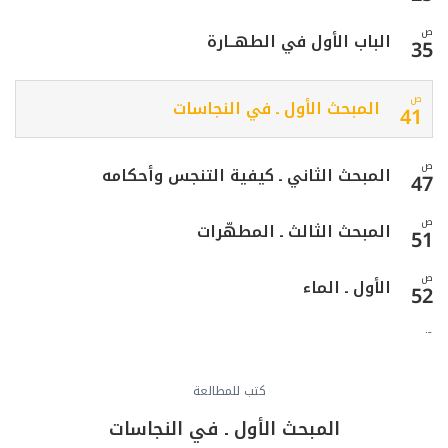
ص
الباب الأول في الطهــارة
35
ص
المبحث الأول ـ في النجاسات
41
ص
المبحث الثاني ـ كيفية التنجس وأحكامه
47
ص
المبحث الثالث ـ المطهّرات
51
ص
الأول ـ الماء
52
ص
الثاني ـ الأرض
67
ص
كتب للمطالعة
الثالث ـ الشمس
69
المبحث الأول ـ في النجاسات
ص