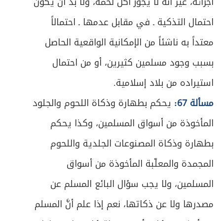
أجزائه، غير أنه لا يجوز أكل لحمه، ولا بُدَّ أن يكون
ص
المبحث الأول ـ في ما يتحقّق به السفر
355
احتمال التذكية ـ في مقابل عدمها ـ احتمالاً
ص
معتداً به ناشئاً من الإمكانية الواقعية الحاصل
المبحث الثاني ـ في ما ينقطع به السفر
360
بسبب وجود مسلمين كثيرين، أو من احتمال
ص
المبحث الثالث ـ من يستثنى من حكم القصر
367
استيراده من بلاد إسلامية.
ص
المبحث الرابع ـ مبدأ الشروع في القصر
376
مسألة 67:
يحكم بطهارة وذكاة اللحوم والجلود
المأخوذة من أسواق المسلمين، وكذا يحكم
المبحث الخامس ـ أحكام الخلل في صلاة
ص
378
المسافر
بطهارة وذكاة المصنوعات الجلدية واللحوم
المجمدة والمعلّبة المأخوذة من أسواق
ص
الفصل الخامس: في صلاة الجماعة
381
المسلمين، ولا يجب سؤال البائع المسلم عن
المبحث الأول ـ في الصلوات التي يسوغ فيها
ص
384
مصدرها ولا عن ذكاتها، نعم إذا علم أنَّ المسلم
الاقتداء