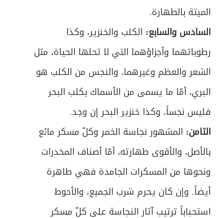
ص
الرابع- خمس مال التجارة
559
الميتة بالطهارة.
السادس والسابع:
الكلب والخنزير، وكذا
ص
الخامس - كيفية تقدير الخمس
571
رطوباتهما وأجزاؤهما التي لا تحلها الحياة، مثل
ص
الفصل الثاني: في أحكام دفع الخمس
577
الشعر والعظم وغيرهما، والنجس من الكلب هو
ص
المبحث الأول ـ في أوصاف المستحق
البري، أمّا ما يسمى من الأسماك بكلب البحر
579
فليس نجساً، وكذا خنزير البحر إن وجد.
ص
المبحث الثاني ـ في أحكام الدفع للمستحق
582
الثامن:
المشهور نجاسة الخمر وكلّ مسكر مائع
ص
المبحث الثالث ـ في أحكام تلف الخمس
586
بالأصل، والأقوى طهارته، أمّا أصناف المخدرات
الباب السادس - في الأمر بالمعروف والنهي عن
ونحوها من المسكرات الجامدة فهي طاهرة
ص
591
المنكر
أيضاً. وإن كان يحرم شرب الجميع، والأحوط
ص
المبحث الأول ـ في من يجب عليه الأمر والنهي
استحباباً ترتيب آثار النجاسة على كلّ مسكر
593