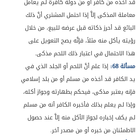
قد أخذه من كافر أو من دولة كافرة لـم يعامل
ص
المبحث الثاني ـ في كيفية الاقتداء
386
معاملة المذكى إلاَّ إذا احتمل المشتري أنَّ ذلك
ص
المبحث الثالث ـ في شروط الاقتداء
388
البائع قد أحرز ذكاته قبل عرضه للبيع، من خلال
رؤيته يأكل منه مثلاً، فإنَّه يصح التعويل على
ص
المبحث الرابع ـ في شروط إمام الجماعة
394
هذا الاحتمال في اعتبار ذلك اللحم مذكى.
ص
المبحث الخامس ـ في كيفية صلاة الجماعة
398
مسألة 68:
إذا علم أنَّ اللحم أو الجلد الذي في
المبحث السادس ـ في أحكام مترتبة على
يد الكافر قد أخذه من مسلم أو من بلد إسلامي
ص
400
الجماعة
فإنه يعتبر مذكى، فيحكم بطهارته وجواز أكله،
الفصل السادس - في سائر الصلوات الواجبة
وإذا لـم يعلم بذلك فأخبره الكافر أنه من مسلم
ص
403
والمستحبة
لـم يكف إخباره لجواز الأكل منه إلاَّ عند حصول
ص
المبحث الأول ـ في صلاة الجمعة
405
الاطمئنان من خبره أو من مصدر آخر.