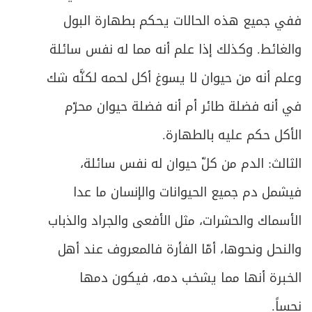
المبحث الخامس ـ في تروك الحائض والنفساء
ص
165
ففي جميع هذه الحالات يحكم بطهارة البول
والمستحاضة
والغائط. وكذلك إذا علم أنه مما له نفس سائلة
ص
المقصد الثاني: في كيفيّة الغسل
169
وعلم أنه من حيوان لا يسوغ أكل لحمه لكنَّه شك
ص
الفصل الرابع: في أحكام الأموات
179
في أنه فضلة طائر أم أنه فضلة حيوان محرّم
الأكل حكم عليه بالطهارة.
ص
ما يفعل عند ظهور إمارات الموت والاحتضار
181
الثالث: الدم من كلّ حيوان له نفس سائلة،
ص
المبحث الأول ـ في تغسيل الميت
189
فيشمل دم جميع الحيوانات والإنسان ما عدا
ص
المبحث الثاني ـ في التحنيط
الأسماك والحشرات، مثل الأفعى والجراد والذباب
196
والنحل ونحوها، أمّا الفأرة فالمعروف عند أهل
ص
المبحث الثالث ـ في تكفين الميت
197
الخبرة أنها مما يشخب دمه، فيكون دمها
ص
المبحث الرابع ـ في الصلاة على الميت
200
نجساً.