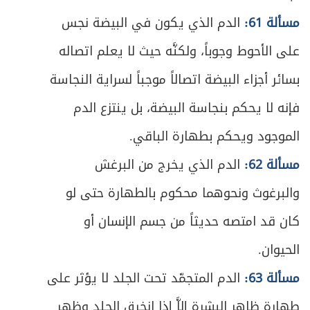
ص
مسألة 61:
المبحث الخامس ـ في الدفن
الدم الذي يكون في البيضة نجس
206
على الأحوط وجوباً، ولكنَّه حيث لا يعلم اتصاله
ص
المبحث السادس ـ في غسل مسّ الميت
213
بسائر أجزاء البيضة اتصالاً موجباً لسراية النجاسة
ص
الفصل الخامس: في التيمم
215
فإنه لا يحكم بنجاسة البيضة، بل ينتزع الدم
ص
الموجود ويحكم بطهارة الباقي.
المبحث الأول ـ في مسوغات التيمم
217
مسألة 62:
الدم الذي يخرج من البرغش
ص
المبحث الثاني ـ في ما يتيمم به
220
والبرغوث ونحوهما محكوم بالطهارة حتى لو
ص
المبحث الثالث ـ في شرائط التيمم
221
كان قد امتصه حديثاً من جسم الإنسان أو
الحيوان.
ص
المبحث الرابع ـ في كيفية التيمم
222
مسألة 63:
الدم المتجمّد تحت الجلد لا يؤثر على
ص
المبحث الخامس ـ في أحكام التيمم
223
طهارة ظاهر البشرة إلاَّ إذا انخرق الجلد وظهر