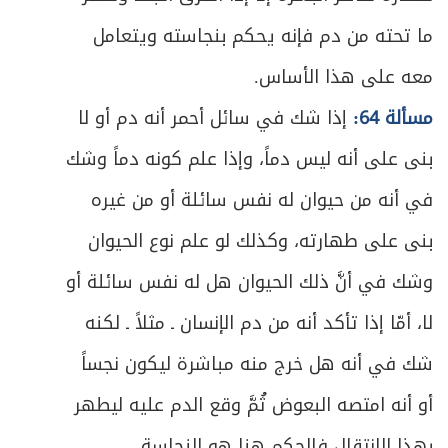
ص
الباب الثاني: في الصلاة
ما تحته من دم فإنه يحكم بنجاسته ويتعامل
229
معه على هذا الأساس.
ص
هيئة الصلاة وصورتها العامة
230
مسألة 64:
إذا شك في سائل أحمر أنه دم أو لا
ص
الفصل الأول: في مقدمات الصلاة
235
بنى على أنه ليس دماً، وإذا علم كونه دماً وشك
ص
في أنه من حيوان له نفس سائلة أو من غيره
المبحث الأول ـ في أوقات الفرائض ونوافلها
237
بنى على طهارته، وكذلك لو علم نوع الحيوان
ص
المبحث الثاني ـ في لباس المصلي
246
وشك في أنَّ ذلك الحيوان هل له نفس سائلة أو
ص
في ما يُعفى عنه من النجاسة في الصلاة
250
لا، أمّا إذا تأكد أنه من دم الإنسان ـ مثلاً ـ لكنه
شك في أنه هل خرج منه مباشرة ليكون نجساً
ص
المبحث الثالث ـ في مكان المصلي
259
أو أنه امتصه البعوض ثُمَّ وقع الدم عليه ليطهر
ص
المبحث الرابع ـ في الاستقبال
267
بهذا الانتقال فالحكم هنا هو النجاسة.