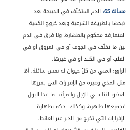
ص
المبحث الخامس ـ في القيام
269
مسألة 65:
الدم المتخلّف في الذبيحة بعد
ذبحها بالطريقة الشرعية وبعد خروج الكمية
ص
الفصل الثاني - في أفعال الصلاة
273
المتعارفة محكوم بالطهارة، ولا فرق في الدم
ص
أحكام الأذان والإقامة
275
بين ما تخلّف في الجوف أو في العروق أو في
ص
المبحث الأول ـ النية
القلب أو في الكبد أو في غيرها.
279
الرابع:
المني من كلّ حيوان له نفس سائلة. أمّا
ص
المبحث الثاني ـ تكبيرة الإحرام
283
مثل المذي وغيره من الإفرازات التي يفرزها
ص
المبحث الثالث ـ القراءة والذكر
284
العضو التناسلي للرّجل والمرأة ـ ما عدا البول ـ
ص
فجميعها طاهرة، وكذلك يحكم بطهارة
المبحث الرابع ـ الركوع
295
الإفرازات التي تخرج من الدبر غير الغائط.
ص
المبحث الخامس ـ السجود
299