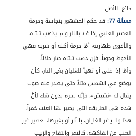
مائع بالأصل.
ص
المبحث الثاني ـ في من يجب أمره ونهيه
596
مسألة 77:
قد حكم المشهور بنجاسة وحرمة
ص
المبحث الثالث ـ في مراتب الأمر والنهي
598
العصير العنبي إذا غلا بالنار ولم يذهب ثلثاه،
ص
والأقوى طهارته، أمّا حرمة أكله أو شربه فهي
المبحث الرابع ـ في أحكام الأمر والنهي
601
الأحوط وجوباً، فإن ذهب ثلثاه صار حلالاً.
ص
الباب السابع- في أحكام الدفاع
611
وأمّا إذا غلى أو تهيأ للغليان بغير النار، كأن
المبحث الأول ـ في الدفاع عن النفس
ص
يوضع في الشمس مثلاً حتى يصدر عنه صوت
612
ومُتعلَّقاتها
يقال له «نشيش»، فإنَّه يحرم بدون شك لأنَّ
ص
المبحث الثاني ـ في الدفاع عن الوطن
618
هذه هي الطريقة التي يصير بها العنب خمراً.
هذا ولا يضر الغليان، بالنّار أو بغيرها، بعصير غير
العنب من الفاكهة، كالتمر والتفاح والزبيب