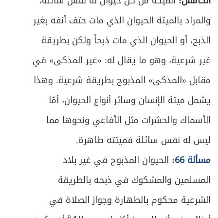
الخامس:
الميتـة من كلّ حيوان له نفس سائلة،
ص
المبحث السادس ـ التشهد والتسليم
311
والمراد بالميتة الحيوان الذي مات حتف أنفه بغير
الذبح، أو الحيوان الذي مات ذبحاً ولكن بطريقة
ص
الفصل الثالث: الخلل الواقع في الصلاة
317
غير شرعية، وهو ما يقال له: «غير المذكى» في
ص
المبحث الأول : منافيات الصلاة
320
مقابل «المذكى» المذبوح بطريقة شرعية. وهذا
ص
المبحث الثاني ـ الزيادة والنقصان
324
يشمل ميتة الإنسان وسائر أنواع الحيوان، أمّا
الأسماك والحشرات مثل الأفاعي ونحوها مما
ص
المبحث الثالث ـ في الشك
333
ليس له نفس سائلة فميتته طاهرة.
ص
الفصل الرابع: صلاة المسافر
349
مسألة 66:
الحيوان المذبوح في غير بلاد
ص
القصر والتمام
المسلمين والمشكوك في ذبحه بالطريقة
351
الشرعية محكوم بالطهارة وجواز الصلاة في
ص
الوَطن وأقسامه
352