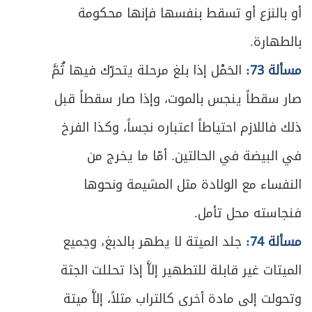
ص
المبحث الأول ـ في زكاة الأنعام
أو بالنزع أو تسقط بنفسها فإنها محكومة
489
بالطهارة.
ص
المبحث الثاني ـ في زكاة الغلات
496
مسألة 73:
الحَمْل إذا بلغ مرحلة يتحرّك فيها ثُمَّ
ص
المبحث الثالث ـ في زكاة النقدين
500
صار سقطاً ينجس بالموت، وإذا صار سقطاً قبل
ص
ذلك فاللازم احتياطاً اعتباره نجساً، وكذا الفرخ
الفصل الثاني في مستحق الزكاة
505
في البيضة في الحالتين. أمّا ما يخرج من
ص
المبحث الأول ـ في أصناف المستحقين
507
النفساء مع الولادة مثل المشيمة ونحوها
ص
المبحث الثاني ـ في أوصاف المستحقين
510
فنجاسته محل تأمل.
مسألة 74:
جلد الميتة لا يطهر بالدبغ، وجميع
ص
المبحث الثالث ـ في أحكام دفع الزكاة
513
الميتات غير قابلة للتطهير إلاَّ إذا تحللت الجثة
ص
خاتمة ـ في زكاة الفطرة
518
وتحولت إلى مادة أخرى كالتراب مثلاً، إلاَّ ميتة