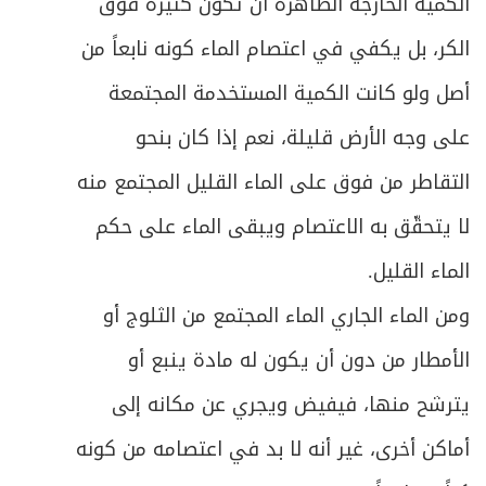
الكمية الخارجة الظاهرة أن تكون كثيرة فوق
ص
المبحث الرابع ـ مبدأ الشروع في القصر
376
الكر، بل يكفي في اعتصام الماء كونه نابعاً من
أصل ولو كانت الكمية المستخدمة المجتمعة
المبحث الخامس ـ أحكام الخلل في صلاة
ص
378
المسافر
على وجه الأرض قليلة، نعم إذا كان بنحو
ص
التقاطر من فوق على الماء القليل المجتمع منه
الفصل الخامس: في صلاة الجماعة
381
لا يتحقّق به الاعتصام ويبقى الماء على حكم
المبحث الأول ـ في الصلوات التي يسوغ فيها
ص
384
الماء القليل.
الاقتداء
ومن الماء الجاري الماء المجتمع من الثلوج أو
ص
المبحث الثاني ـ في كيفية الاقتداء
386
الأمطار من دون أن يكون له مادة ينبع أو
ص
المبحث الثالث ـ في شروط الاقتداء
388
يترشح منها، فيفيض ويجري عن مكانه إلى
ص
أماكن أخرى، غير أنه لا بد في اعتصامه من كونه
المبحث الرابع ـ في شروط إمام الجماعة
394