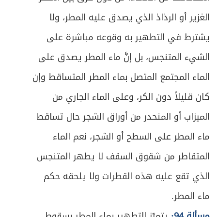
ص
المبحث الأول ـ في أوقات الفرائض ونوافلها
الغزير أو الرذاذ الذي يصدق عليه المطر، ولا
237
يشترط في التطهير به وقوعه مباشرة على
ص
المبحث الثاني ـ في لباس المصلي
246
الشيء المتنجس، بل إنَّ ماء المطر يصدق على
ص
في ما يُعفى عنه من النجاسة في الصلاة
250
الماء المجتمع المتصل بماء المطر المتساقط وإن
ص
كان قليلاً دون الكر، وعلى الماء الجاري من
المبحث الثالث ـ في مكان المصلي
259
الميزاب أو المنحدر من أوراق الشجر حال تساقط
ص
المبحث الرابع ـ في الاستقبال
267
ماء المطر على السطح أو الشجر، نعم الماء
ص
المبحث الخامس ـ في القيام
269
المتقاطر من شقوق السقف لا يطهر المتنجس
الذي تقع عليه هذه القطرات ولا يلحقه حكم
ص
الفصل الثاني - في أفعال الصلاة
273
ماء المطر.
ص
أحكام الأذان والإقامة
275
مسألة 94:
يتميّز التطهير بماء المطر بسقوط