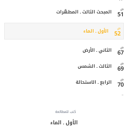
ص
المبحث الثالث ـ المطهّرات
51
ص
الأول ـ الماء
52
ص
الثاني ـ الأرض
67
ص
الثالث ـ الشمس
69
ص
الرابع ـ الاستحالة
70
ص
الخامس ـ الانقلاب
71
ص
كتب للمطالعة
السادس ـ ذهاب الثلثين في العصير العنبي
72
الأول ـ الماء
ص