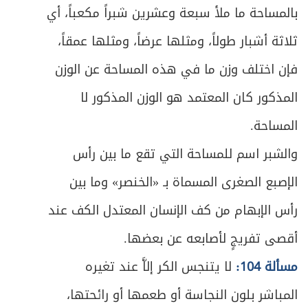
ص
الفصل الثاني في مستحق الزكاة
بالمساحة ما ملأ سبعة وعشرين شبراً مكعباً، أي
505
ثلاثة أشبار طولاً، ومثلها عرضاً، ومثلها عمقاً،
ص
المبحث الأول ـ في أصناف المستحقين
507
فإن اختلف وزن ما في هذه المساحة عن الوزن
ص
المبحث الثاني ـ في أوصاف المستحقين
510
المذكور كان المعتمد هو الوزن المذكور لا
ص
المساحة.
المبحث الثالث ـ في أحكام دفع الزكاة
513
والشبر اسم للمساحة التي تقع ما بين رأس
ص
خاتمة ـ في زكاة الفطرة
518
الإصبع الصغرى المسماة بـ «الخنصر» وما بين
ص
الباب الخامس - في الخمس
525
رأس الإبهام من كف الإنسان المعتدل الكف عند
أقصى تفريجٍ لأصابعه عن بعضها.
ص
شروط الخُمس
526
مسألة 104:
لا يتنجس الكر إلاَّ عند تغيره
ص
الفصل الأول - في ما يجب فيه الخمس
529
المباشر بلون النجاسة أو طعمها أو رائحتها،