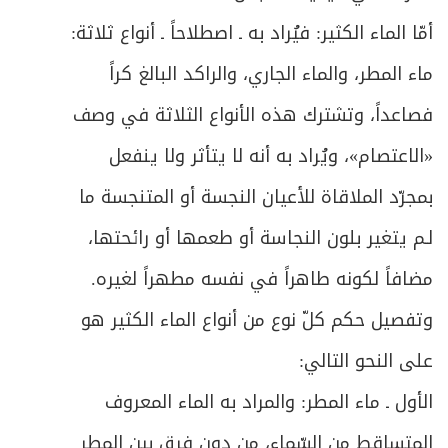
ص
المبحث الأول ـ في مسوغات التيمم
أمّا الماء الكثير: فيُراد به ـ اصطلاحاً ـ أنواع ثلاثة:
217
ماء المطر، والماء الجاري، والراكد البالغ كراً
ص
المبحث الثاني ـ في ما يتيمم به
220
فصاعداً، وتشترك هذه الأنواع الثلاثة في وصف
ص
المبحث الثالث ـ في شرائط التيمم
221
«الاعتصام»، ويُراد به أنه لا يتأثر ولا ينفعل
ص
بمجرّد الملاقاة للأعيان النجسة أو المتنجسة ما
المبحث الرابع ـ في كيفية التيمم
222
لـم يتغير بلون النجاسة أو طعمها أو رائحتها،
ص
المبحث الخامس ـ في أحكام التيمم
223
مضافاً لكونه طاهراً في نفسه مطهراً لغيره.
ص
الباب الثاني: في الصلاة
229
وتفصيل حكم كلّ نوع من أنواع الماء الكثير هو
على النحو التالي:
ص
هيئة الصلاة وصورتها العامة
230
الأول ـ ماء المطر: والمراد به الماء المعروف
ص
الفصل الأول: في مقدمات الصلاة
235
المتساقط من السّماء، من دون فرق بين المطر