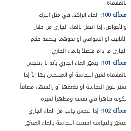
بالملاقاة.
ص
الفصل السابع - في القضاء
417
مسألة 100:
الماء الراكد، في مثل البرك
ص
متى يجب القضاء؟
419
والأحواض، إذا اتصل بالماء الجاري من خلال
ص
ما يَجب قضاؤه من الصلاة
الأنابيب أو السواقي أو نحوهما يلحقه حكم
420
الجاري ما دام متصلاً بالماء الجاري.
ص
أحكام القضاء
421
مسألة 101:
يتميّز الماء الجاري بأنه لا يتنجس
ص
القضاء عن الميت
423
بالملاقاة لعين النجاسة أو المتنجس بها إلاَّ إذا
ص
الباب الثالث - في الصوم والاعتكاف
تغيّر بلون النجاسة أو طعمها أو رائحتها، مضافاً
430
لكونه طاهراً في نفسه ومطهراً لغيره.
ص
الفصل الأول - في الصوم
432
مسألة 102:
إذا تنجس جانب من الماء الجاري
ص
المبحث الأول ـ في ثبوت الهلال
433
فتغيّر بالنجاسة اختصت النجاسة بالماء المتغيّر