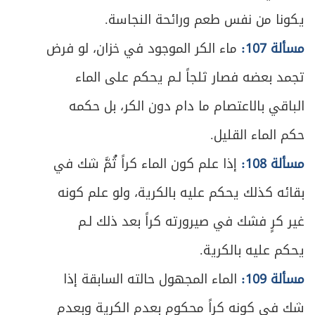
يكونا من نفس طعم ورائحة النجاسة.
ص
الباب السابع- في أحكام الدفاع
611
مسألة 107:
ماء الكر الموجود في خزان، لو فرض
المبحث الأول ـ في الدفاع عن النفس
ص
تجمد بعضه فصار ثلجاً لـم يحكم على الماء
612
ومُتعلَّقاتها
الباقي بالاعتصام ما دام دون الكر، بل حكمه
ص
المبحث الثاني ـ في الدفاع عن الوطن
618
حكم الماء القليل.
مسألة 108:
إذا علم كون الماء كراً ثُمَّ شك في
بقائه كذلك يحكم عليه بالكرية، ولو علم كونه
غير كرٍ فشك في صيرورته كراً بعد ذلك لـم
يحكم عليه بالكرية.
مسألة 109:
الماء المجهول حالته السابقة إذا
شك في كونه كراً محكوم بعدم الكرية وبعدم