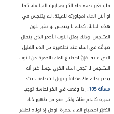
ص
المبحث الأول ـ في خمس الغنائم ونحوها
532
فلو تغير طعم ماء الكر بمجاورة النجاسة، كما
لو أنتن الماء لمجاورته للميتة، لـم يتنجس في
ص
المبحث الثاني ـ في فاضل المؤنة
543
هذه الحالة. كذلك لا يتنجس لو تغير بلون
ص
الأول - الأرباح
544
المتنجس، وذلك بمثل الثوب الأحمر الذي يتحلل
ص
الثاني - المؤنة المستثناة
صباغُه في الماء عند تطهيره من الدم القليل
547
الذي عليه، فإنَّ اصطباغ الماء بالحمرة من الثوب
ص
الثالث ـ فائدة اتخاذ رأس السنة وكيفيته
557
المتنجس لا تجعل الماء الكري نجساً، غير أنه
ص
الرابع- خمس مال التجارة
559
يصير بذلك ماءً مضافاً ويزول اعتصامه حينئذ.
ص
مسألة 105:
إذا وقعت في الكر نجاسة توجب
الخامس - كيفية تقدير الخمس
571
تغيره كالدم مثلاً، ولكن منع من ظهور ذلك
ص
الفصل الثاني: في أحكام دفع الخمس
577
التغيّر اصطباغ الماء بحمرة الوحل إذ لولاه لظهر