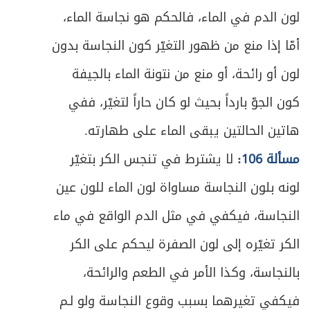
ص
المبحث الأول ـ في أوصاف المستحق
579
لون الدم في الماء، فالحكم هو نجاسة الماء،
أمّا إذا منع من ظهور التغيّر كون النجاسة بدون
ص
المبحث الثاني ـ في أحكام الدفع للمستحق
582
لون أو رائحة، أو منع من نتونة الماء بالجيفة
ص
المبحث الثالث ـ في أحكام تلف الخمس
586
كون الجوّ بارداً بحيث لو كان حاراً لتغيّر، ففي
الباب السادس - في الأمر بالمعروف والنهي عن
هاتين الحالتين يبقى الماء على طهارته.
ص
591
المنكر
مسألة 106:
لا يشترط في تنجس الكر بتغيّر
ص
المبحث الأول ـ في من يجب عليه الأمر والنهي
593
لونه بلون النجاسة مساواة لون الماء للون عين
النجاسة، فيكفي في مثل الدم الواقع في ماء
ص
المبحث الثاني ـ في من يجب أمره ونهيه
596
الكر تغيّره إلى لون الصفرة ليحكم على الكر
ص
المبحث الثالث ـ في مراتب الأمر والنهي
598
بالنجاسة، وكذا الأمر في الطعم والرائحة،
ص
المبحث الرابع ـ في أحكام الأمر والنهي
فيكفي تغيرهما بسبب وقوع النجاسة ولو لـم
601