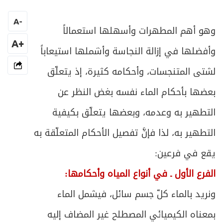
السابع ـ الانتقال
73
A
-
ص
وهو أهم المطهرات وأسهلها استعمالاً
الثامن ـ الغَيْبَة
74
+A
وأفضلها في إزالة النجاسة وأشملها استيعاباً
ص
التاسع ـ التبعية
75
لشتى المتنجسات، وأحكامه كثيرة، إذ يتعلّق
ص
العاشر ـ الإسلام
76
بعضها بأحكام الماء نفسه بغض النظر عن
التطهير به وعدمه، وبعضها يتعلّق بكيفية
ص
الحادي عشر ـ زوال عين النجاسة
77
التطهير به، لذا فإنَّ تفصيل الأحكام المتعلّقة به
ص
الثاني عشر ـ استبراء الجلال
78
يقع في فرعين:
ص
خاتمة ـ في أحكام التخلي
الفرع الأول ـ في أنواع المياه وأحكامها:
79
ونريد بالماء كلّ جسم سائل، فيشمل الماء
ص
الفصل الثاني: في الوضوء
87
بمعناه الكيميائي المصطلح غير المضاف إليه
ص