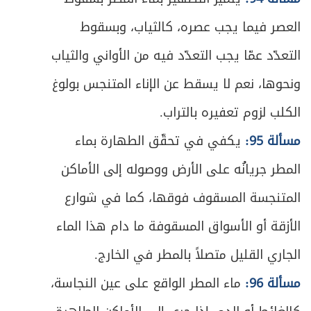
ص
المبحث الأول ـ النية
279
العصر فيما يجب عصره، كالثياب، وبسقوط
التعدّد عمّا يجب التعدّد فيه من الأواني والثياب
ص
المبحث الثاني ـ تكبيرة الإحرام
283
ونحوها، نعم لا يسقط عن الإناء المتنجس بولوغ
ص
المبحث الثالث ـ القراءة والذكر
284
الكلب لزوم تعفيره بالتراب.
ص
المبحث الرابع ـ الركوع
مسألة 95:
يكفي في تحقّق الطهارة بماء
295
المطر جريانُه على الأرض ووصوله إلى الأماكن
ص
المبحث الخامس ـ السجود
299
المتنجسة المسقوف فوقها، كما في شوارع
ص
المبحث السادس ـ التشهد والتسليم
311
الأزقة أو الأسواق المسقوفة ما دام هذا الماء
ص
الجاري القليل متصلاً بالمطر في الخارج.
الفصل الثالث: الخلل الواقع في الصلاة
317
مسألة 96:
ماء المطر الواقع على عين النجاسة،
ص
المبحث الأول : منافيات الصلاة
320