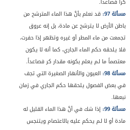
كراً فصاعداً.
ص
المبحث الخامس ـ في كيفية صلاة الجماعة
398
مسألة 97:
قد نعلم بأنَّ هذا الماء المترشح من
المبحث السادس ـ في أحكام مترتبة على
ص
باطن الأرض لا يترشح عن مادة، بل إنه عروق
400
الجماعة
تجمعت من ماء المطر أو غيره وتظهر إذا حفرت،
الفصل السادس - في سائر الصلوات الواجبة
ص
فلا يلحقه حكم الماء الجاري، كما أنه لا يكون
403
والمستحبة
معتصماً ما لـم يعلم بكونه مقدار كر فصاعداً.
ص
المبحث الأول ـ في صلاة الجمعة
405
مسألة 98:
العيون والأنهار الصغيرة التي تجف
ص
في بعض الفصول يلحقها حكم الجاري في زمان
المبحث الثاني ـ في صلاة الآيات
409
نبعها.
ص
المبحث الثالث ـ في صلاة العيدين
413
مسألة 99:
إذا شك في أنَّ هذا الماء القليل له
ص
المبحث الرابع ـ في صلوات أخرى مستحبة
415
مادة أو لا لـم يحكم عليه بالاعتصام ويتنجس