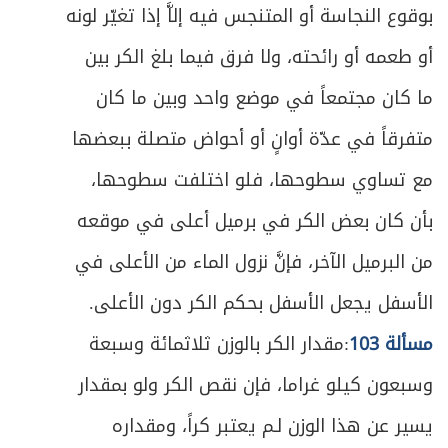
ص
بوقوع النجاسة أو المتنجس فيه إلاَّ إذا تغيّر لونه
المبحث الثاني ـ في ما يحرم على المعتكف
478
أو طعمه أو رائحته، ولا فرق فيما بلغ الكر بين
ص
المبحث الثالث ـ في أحكام الاعتكاف
479
ما كان مجتمعاً في موضع واحد وبين ما كان
ص
الباب الرابع: في الزكاة
483
متفرقاً في عدّة أوانٍ أو أحواض متصلة ببعضها
مع تساوي سطوحها، فلو اختلفت سطوحها،
ص
الفصل الأول: ما تجب زكاته
485
بأن كان بعض الكر في برميل أعلى في موقعه
ص
تمهيد في الشروط العامة للزكاة
487
من البرميل الآخر، فإنَّ نزول الماء من الأعلى في
ص
المبحث الأول ـ في زكاة الأنعام
489
الأسفل يجعل الأسفل بحكم الكر دون الأعلى.
مسألة 103
:مقدار الكر بالوزن ثلاثمائة وسبعة
ص
المبحث الثاني ـ في زكاة الغلات
496
وسبعون كيلو غراما، فإن نقص الكر ولو بمقدار
ص
المبحث الثالث ـ في زكاة النقدين
500
يسير عن هذا الوزن لـم يعتبر كراً، ومقداره