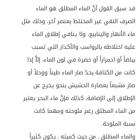
الفصل الثالث: في الأغسال
121
قد سبق القول أنَّ الماء المطلق هو الماء
ص
المبحث الأول ـ في الجنابة
الصرف النقي غير المختلط بعنصر آخر، وذلك مثل
124
ماء الأنهار والينابيع، ولا ينافي إطلاق الماء
ص
المبحث الثاني ـ في الحيض
130
عليه اختلاطه بالرواسب والأكدار التي تسبب
ص
المبحث الثالث ـ في النفاس
151
بياضاً أو احمراراً أو خضرة في لون الماء، إلاَّ إذا
ص
كانت من الكثافة بحدّ صار الماء طيناً ووحلاً أو
المبحث الرابع ـ في الاستحاضة
157
صار مشبعاً بعصارة الحشيش بنحو يخرج عن
المبحث الخامس ـ في تروك الحائض والنفساء
ص
165
الإطلاق إلى الإضافة، كذلك فإنَّ ماء البحر يعتبر
والمستحاضة
من الماء المطلق رغم ملوحته ومهما كانت
ص
المقصد الثاني: في كيفيّة الغسل
169
نسبة الملوحة.
ص
الفصل الرابع: في أحكام الأموات
179
والماء المطلق ـ من حيث كميته ـ يكون كثيراً