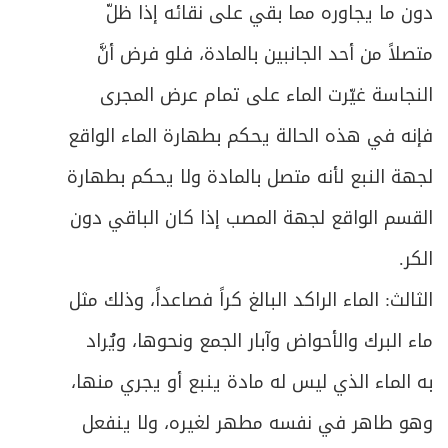
ص
دون ما يجاوره مما بقي على نقائه إذا ظلّ
المبحث الثاني ـ في شروط الصوم
443
متصلاً من أحد الجانبين بالمادة، فلو فرض أنَّ
ص
المبحث الثالث ـ في الصوم ونيته
448
النجاسة غيّرت الماء على تمام عرض المجرى
ص
المبحث الرابع ـ في المفطرات
454
فإنه في هذه الحالة يحكم بطهارة الماء الواقع
لجهة النبع لأنه متصل بالمادة ولا يحكم بطهارة
ص
المبحث الخامس ـ في الكفارة
461
القسم الواقع لجهة المصب إذا كان الباقي دون
ص
المبحث السادس ـ في الفدية
467
الكر.
ص
المبحث السابع ـ في القضاء
الثالث: الماء الراكد البالغ كراً فصاعداً، وذلك مثل
469
ماء البرك والأحواض وآبار الجمع ونحوها، ويُراد
ص
الفصل الثاني: في الاعتكاف
473
به الماء الذي ليس له مادة ينبع أو يجري منها،
ص
المبحث الأول ـ في شرائط الاعتكاف
475
وهو طاهر في نفسه مطهر لغيره، ولا ينفعل