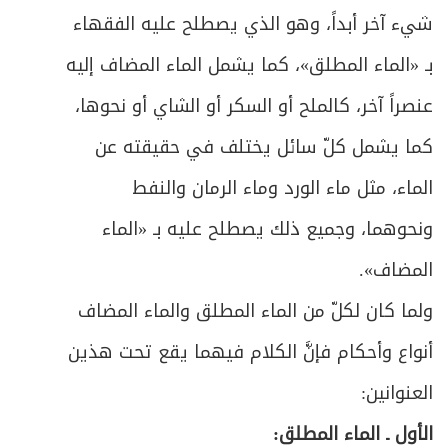
المبحث الأول ـ في الحدث الأصغر
89
شيء آخر أبداً، وهو الذي يصطلح عليه الفقهاء
ص
المبحث الثاني ـ غاية الوضوء وهدفه
بـ «الماء المطلق»، كما يشمل الماء المضاف إليه
90
عنصراً آخر، كالملح أو السكر أو الشاي أو نحوها،
ص
تتمة فيما يحرم على المحدث بالأصغر
93
كما يشمل كلّ سائل يختلف في حقيقته عن
ص
المبحث الثالث ـ شروط الوضوء
94
الماء، مثل ماء الورد وماء الرمان والنفط
ص
ونحوهما، وجميع ذلك يصطلح عليه بـ «الماء
المبحث الرابع ـ في أفعال الوضوء
103
المضاف».
ص
المبحث الخامس ـ في أحكام الخلل في الوضوء
111
ولما كان لكلّ من الماء المطلق والماء المضاف
ص
المبحث السادس ـ في وضوء الجبيرة
113
أنواع وأحكام فإنَّ الكلام فيهما يقع تحت هذين
العنوانين:
ص
المبحث السابع ـ وضوء المسلوس والمبطون
118
الأول ـ الماء المطلق:
ص