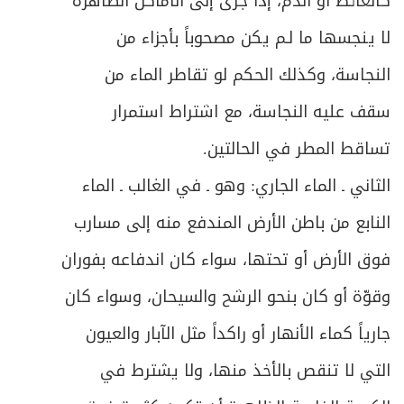
كالغائط أو الدم، إذا جرى إلى الأماكن الطاهرة
ص
المبحث الثاني ـ الزيادة والنقصان
324
لا ينجسها ما لـم يكن مصحوباً بأجزاء من
النجاسة، وكذلك الحكم لو تقاطر الماء من
ص
المبحث الثالث ـ في الشك
333
سقف عليه النجاسة، مع اشتراط استمرار
ص
الفصل الرابع: صلاة المسافر
349
تساقط المطر في الحالتين.
ص
القصر والتمام
351
الثاني ـ الماء الجاري: وهو ـ في الغالب ـ الماء
النابع من باطن الأرض المندفع منه إلى مسارب
ص
الوَطن وأقسامه
352
فوق الأرض أو تحتها، سواء كان اندفاعه بفوران
ص
المبحث الأول ـ في ما يتحقّق به السفر
355
وقوّة أو كان بنحو الرشح والسيحان، وسواء كان
ص
المبحث الثاني ـ في ما ينقطع به السفر
جارياً كماء الأنهار أو راكداً مثل الآبار والعيون
360
التي لا تنقص بالأخذ منها، ولا يشترط في
ص
المبحث الثالث ـ من يستثنى من حكم القصر
367