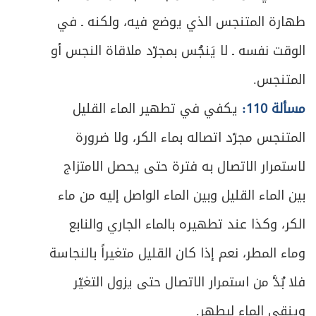
طهارة المتنجس الذي يوضع فيه، ولكنه ـ في
الوقت نفسه ـ لا يَنجُس بمجرّد ملاقاة النجس أو
المتنجس.
مسألة 110:
يكفي في تطهير الماء القليل
المتنجس مجرّد اتصاله بماء الكر، ولا ضرورة
لاستمرار الاتصال به فترة حتى يحصل الامتزاج
بين الماء القليل وبين الماء الواصل إليه من ماء
الكر، وكذا عند تطهيره بالماء الجاري والنابع
وماء المطر، نعم إذا كان القليل متغيراً بالنجاسة
فلا بُدَّ من استمرار الاتصال حتى يزول التغيّر
وينقى الماء ليطهر.