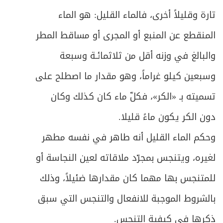
ص
تارة وقليلاً أخرى، فالماء القليل: هو الماء
ما يفعل عند ظهور إمارات الموت والاحتضار
181
المنقطع عن المنبع أو المجرى أو مساقط المطر
ص
المبحث الأول ـ في تغسيل الميت
189
والبالغ في وزنه أقل من ثلاثمائـة وسبعة
ص
المبحث الثاني ـ في التحنيط
196
وسبعين كيلو غراماً، وهو مقدار ما اصطلح على
تسميته بـ «الكر»، فكلّ ماء كان كذلك وكان
ص
المبحث الثالث ـ في تكفين الميت
197
دون الكر يكون ماءً قليلا.
ص
المبحث الرابع ـ في الصلاة على الميت
200
وحكم الماء القليل أنه طاهر في نفسه مطهر
ص
المبحث الخامس ـ في الدفن
لغيره، ويتنجس بمجرّد ملاقاته لعين النجاسة أو
206
للمتنجس بها مهما كان مقدارها ضئيلاً، وذلك
ص
المبحث السادس ـ في غسل مسّ الميت
213
بالشروط الموجبة للانفعال والتنجس التي سبق
ص
الفصل الخامس: في التيمم
215
ذكرها في كيفية التنجس.