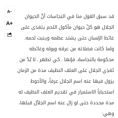
المبحث الثالث ـ شروط الوضوء
94
A
-
ص
قد سبق القول منا في النجاسات أنَّ الحيوان
المبحث الرابع ـ في أفعال الوضوء
103
+A
الجلال هو كلّ حيوان مأكول اللحم يتغذى على
ص
المبحث الخامس ـ في أحكام الخلل في الوضوء
111
غائط الإنسان حتى يشتد عظمه وينبت لحمه.
ص
المبحث السادس ـ في وضوء الجبيرة
113
ولما كانت فضلاته من عرقه وبوله وغائطه
محكومة بالنجاسة، فإنها ـ كي تطهر ـ لا بُدَّ من
ص
المبحث السابع ـ وضوء المسلوس والمبطون
118
تَغذِي الجلال على العلف النظيف مدة من الزمان
ص
الفصل الثالث: في الأغسال
121
يزول فيها عنه اسم الجلال عرفاً، والأحوط
ص
المبحث الأول ـ في الجنابة
استحباباً الاستمرار في تقديم العلف النظيف له
124
مدة محددة حتى لو زال عنه اسم الجلاّل قبلها،
ص
المبحث الثاني ـ في الحيض
130
وهي:
ص