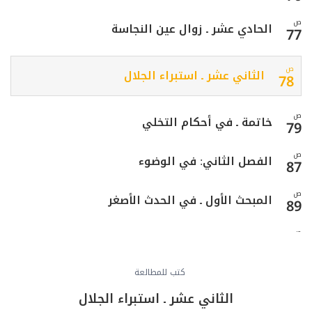
ص
الحادي عشر ـ زوال عين النجاسة
77
ص
الثاني عشر ـ استبراء الجلال
78
ص
خاتمة ـ في أحكام التخلي
79
ص
الفصل الثاني: في الوضوء
87
ص
المبحث الأول ـ في الحدث الأصغر
89
ص
المبحث الثاني ـ غاية الوضوء وهدفه
90
ص
كتب للمطالعة
تتمة فيما يحرم على المحدث بالأصغر
93
الثاني عشر ـ استبراء الجلال
ص