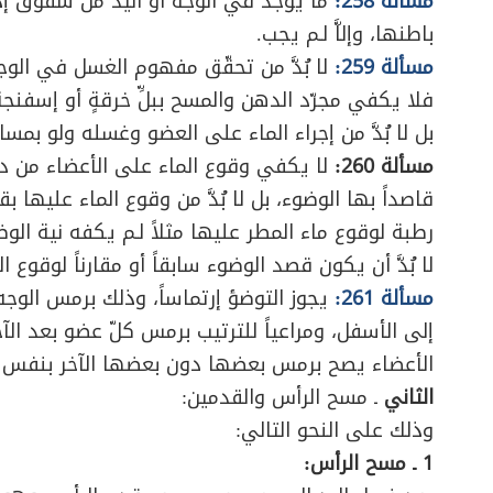
مسألة 258:
ما يوجد في الوجه أو اليد من شقوق 
باطنها، وإلاَّ لـم يجب.
مسألة 259:
لا بُدَّ من تحقّق مفهوم الغسل في الو
فلا يكفي مجرّد الدهن والمسح ببلِّ خرقةٍ أو إسفنجة
بل لا بُدَّ من إجراء الماء على العضو وغسله ولو بمسا
مسألة 260:
لا يكفي وقوع الماء على الأعضاء من دون
قاصداً بها الوضوء، بل لا بُدَّ من وقوع الماء عليه
رطبة لوقوع ماء المطر عليها مثلاً لـم يكفه نية الوض
لا بُدَّ أن يكون قصد الوضوء سابقاً أو مقارناً لوقوع ا
مسألة 261:
يجوز التوضؤ إرتماساً، وذلك برمس الوجه و
إلى الأسفل، ومراعياً للترتيب برمس كلّ عضو بعد ال
الأعضاء يصح برمس بعضها دون بعضها الآخر بنفس 
الثاني
ـ مسح الرأس والقدمين:
وذلك على النحو التالي:
1 ـ مسح الرأس: