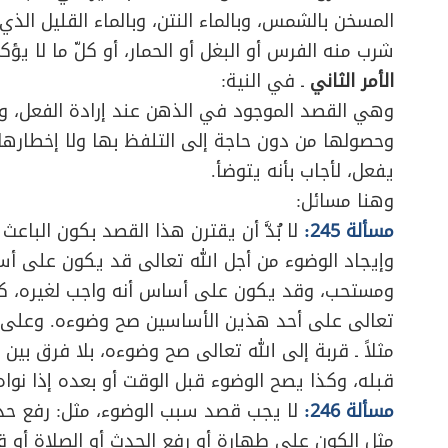
المسخن بالشمس، وبالماء النتن، وبالماء القليل الذي م
شرب منه الفرس أو البغل أو الحمار، أو كلّ ما لا يؤك
الأمر الثاني
ـ في النية:
وهي القصد الموجود في الذهن عند إرادة الفعل، و
وحصولها من دون حاجة إلى التلفظ بها ولا إخطارها
يفعل، لأجاب بأنه يتوضأ.
وهنا مسائل:
مسألة 245:
لا بُدَّ أن يقترن هذا القصد بكون الباعث
وإيجاد الوضوء من أجل الله تعالى قد يكون على أس
ومستحب، وقد يكون على أساس أنه واجب لغيره، كالص
تعالى على أحد هذين الأساسين صح وضوءه. وعلى ه
مثلاً ـ قربة إلى الله تعالى صح وضوءه، بلا فرق بي
قبله، وكذا يصح الوضوء قبل الوقت أو بعده إذا نوا
مسألة 246:
لا يجب قصد سبب الوضوء، مثل: رفع حدث ا
مثل الكون على طهارة أو رفع الحدث أو الصلاة أو قر