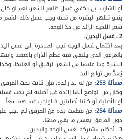
أو الشارب، بل يكفي غسل ظاهر الشعر، نعم لو كان شع
بنحو تظهر البشرة من تحته وجب غسل ذلك الشعر مع
شعر اللحية الزائد عن حدّ الوجه.
2 ـ غسل اليدين:
بعد اكتمال غسل الوجه تجب المبادرة إلى غسل اليد اليمن
بالمرفق الذي يلتقي فيه عظم الذراع بالعضد وانته
البشرة وما عليها من الشعر الرقيق أو الغليظ، وكذل
يُعدُّ من توابع اليد.
مسألة 253:
من له يد زائدة، فإن كانت تحت المرفق
وكان من الواضح أنها زائدة غير أصلية لـم يجب غسلها
أو الأصلية أو كانتا أصليتين فالواجب غسلهما معاً.
مسألة 254:
من قطعت يده من المرفق لـم يجب عل
دون المرفق يغسل ما بقي منها.
3 ـ أحكام مشتركة لغسل الوجه واليدين:
هذا ويشترك غسل الوجه واليدين في أمور نذكرها 