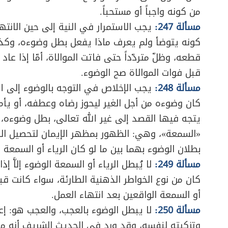
من كونه واجباً أو مستحباً.
مسألة 247:
يجب الاستمرار في النية إلى حين الانته
كونه يتوضأ ولم يعرف ماذا يفعل بطل وضوءه، وكذا ل
قطعه، وظلّ متردّداً حتى فاتت الموالاة، أمّا إذا عا
قبل فوات الموالاة صح الوضوء.
مسألة 248:
يجب الإخلاص في التوجه بالوضوء إلى الله
كان وضوءه من أجل الغير ليحوز رضاه وعطفه، أو يأم
يتجه فيها القصد إلى غير الله تعالى، بطل وضوءه،
«السمعة»، وهي: الظهور بمظهر الإيمان لتحصيل ال
بطلان الوضوء بهما بين ما لو كان الرياء أو السمعة
مسألة 249:
لا يُبطل الرياء أو السمعة الوضوء إلاَّ إ
كان من نوع الخواطر الذهنية الطارئة، سواء كانت قبل 
أو السمعة الواقعين بعد انتهاء العمل.
مسألة 250:
لا يبطل الوضوء بالعجب، والعجب هو: إع
وتزكيته لنفسه، وقد ورد في الحديث الشريف أنه موج