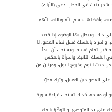
 شجر ينبت في الحجاز يدعى (الأراك).
ه، وأفضلها «بسم الله وبالله، اللّهم
على ذلك، ويبطل بها الوضوء إذا قصد
م. والمراد بالغسلة غسل تمام العضو، لا
ه قبل تمام غسله، ويستحب أن يبدأ
ي الغسلة الثانية، والمرأة بالعكس.
ن حدث النوم وخروج البول، ومرتين من
 على العضو حين الغسل، وترك مجرّد
ضو أو مسحه، كذلك تستحب قراءة سورة
اء على يد المتوضئ. والتوضّؤ بالماء