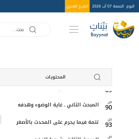
العاشر ـ الإسلام
76
اليوم
الجمعة 07 آب 2026
التاريخ الهجري
ص
الحادي عشر ـ زوال عين النجاسة
77
ص
الثاني عشر ـ استبراء الجلال
78
ص
خاتمة ـ في أحكام التخلي
79
ص
الفصل الثاني: في الوضوء
87
المحتويات
ص
المبحث الأول ـ في الحدث الأصغر
89
ص
المبحث الثاني ـ غاية الوضوء وهدفه
90
ص
تتمة فيما يحرم على المحدث بالأصغر
93
ص