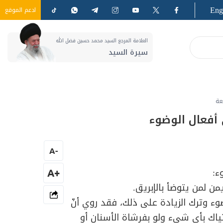
Eng
ادعم الموقع
العلامة المرجع السيد محمد حسين فضل الله
سيرة السيد
عة
 أفعال الوضوء
A
-
ء:
+A
من لمن يتوضأ بالإبريق.
وء وترك الزيادة على ذلك، فقد روي أنّ
 الإستياك بأي شيء ولو بفرشاة الأسنان أو