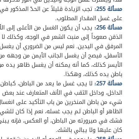
مسألة 255:
تجب الزيادة قليلاً عن الحدّ المذكور في 
على غسل المقدار المطلوب.
مسألة 256:
يجب أن يكون الغسل من الأعلى إلى ال
الذقن صعوداً إلى منبت الشعر في الوجه، وكذلك لا 
المرفق في اليدين. نعم ليس من الضروري أن يغسل ك
الأسفل، فيصح أن يغسل الجانب الأيمن من وجهه من ا
الأيسر كذلك، كما أنه يمكنه أن يغسل ظاهر يده من 
باطن يده كذلك، وهكذا.
مسألة 257:
لا يجب غسل ما يعد من الباطن، كباطن
الداخل، وداخل الثقب في الأنف المتعارف عند بعض
شيء من باطن المنخرين من باب التأكيد على انغسا
الظاهر أو الباطن لـم يجب غسله، نعم إذا كان للشي
فشك في صيرورته من الباطن، أو العكس، فإنه يبني
كان عليها ولا يبالي بالشك.