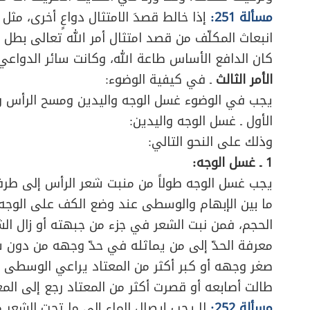
مسألة 251:
إذا خالط قصدَ الامتثال دواعٍ أخرى، مث
انبعاث المكلّف من قصد امتثال أمر الله تعالى بطل ب
كان الدافع الأساس طاعة الله، وكانت سائر الدواعي ث
الأمر الثالث
ـ في كيفية الوضوء:
يجب في الوضوء غسل الوجه واليدين ومسح الرأس وا
الأول ـ غسل الوجه واليدين:
وذلك على النحو التالي:
1 ـ غسل الوجه:
يجب غسل الوجه طولاً من منبت شعر الرأس إلى طرف
ما بين الإبهام والوسطى عند وضع الكف على الوجه
الحجم، فمن نبت الشعر في جزء من جبهته أو زال ال
معرفة الحدّ إلى من يماثله في حدّ وجهه من دون
صغر وجهه أو كبر أكثر من المعتاد يراعي الوسطى و
طالت أصابعه أو قصرت أكثر من المعتاد رجع إلى الم
مسألة 252:
لا يجب إيصال الماء إلى ما تحت الشعر م