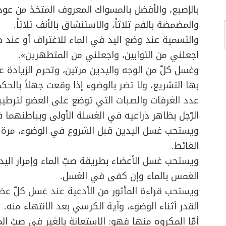
بالإصبع، والأفضل بالمسواك المعروف المتخذ من عود
والمضمضة بالفم ثلاثاً، والاستنشاق بالأنف ثلاثاً.
والتسمية عند وضع اليد في الماء للاغتراف أو عند صب
اجعلني من التوابين، واجعلني من المتطهرين».
وغسل كلّ من الوجه واليدين مرتين، وتحرم الزيادة 
بها التشريع، ولا تضر بالوضوء إذا وقعت جهلاً بالحك
عدد الغرفات والصبات التي توضع على العضو لترطيب
الرّجل بظاهر ذراعيه في الغسلة الأولى وبباطنهما ف
ويستحب غسل اليدين قبل الشروع في الوضوء، مرة م
الغائط.
ويستحب غسل الأعضاء بطريقة صبّ الماء وإمرار اليد
الغمس بالماء وإن كفى في الغسل.
ويستحب قراءة المأثور من الأدعية عند غسل كلّ ع
القدر أثناء الوضوء، وآية الكرسي بعد الانتهاء منه.
أمّا المكروه منها فهو: الاستعانة بالغير في صبّ الم