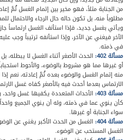
من الجنابة مثلاً، فهو مخير بين إتمام الغسل ثُمَّ إ
مطلوباً منه، بل تكون حاله حال الرجاء والاحتمال لل
ويأتي بغسل جديد، فإذا استأنف الغسل ارتماساً جاز 
الآخر فيغني عن الآخر، وإذا استأنفه ترتيباً وجب علي
في ذمته.
مسألة 402:
الحدث الأصغر أثناء الغسل لا يبطله، بل 
أو غيرها مما هو مشروط بالوضوء، والأحوط استحبابا
منه إتمام الغسل والوضوء بعده ثُمَّ إعادته، نعم إذا
الارتماس بعدما أحدث فيه بالأصغر كفاه غسل الارتم
مسألة 403:
الأحداث المتعددة يكفيها غسل واحد، وحين
كأن ينوي عما في ذمته، وله أن ينوي الجميع واحداً وا
سواء الجنابة أو غيرها.
مسألة 404:
الغسل من الحدث الأكبر يغني عن الوضوء،
الغسل المستحب عن الوضوء.