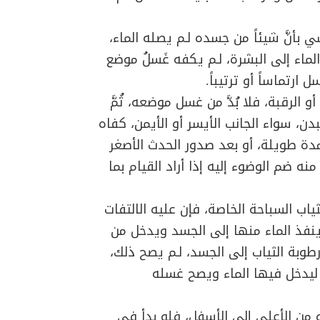
ي بأنَّ شيئاً من جسده لـم يصله الماء،
لماء إلى البشرة، لـم يكفه غَسلُ موضع
ل ارتماساً أو ترتيباً.
الرقبة، فلا بُدَّ من غسل موضعه، ثُمَّ
، سواء الجانب الأيسر أو الأيمن، كفاه
ة طويلة، أو بعد صدور الحدث الأصغر
 ضم الوضوء إليه إذا أراد القيام بما
ياب السباحة الخاصة، فإن عليه الالتفات
نفذ الماء منها إلى الجسد ويدخل من
 رطوبة الثياب إلى الجسد، لـم يصح ذلك،
ـ ليدخل فيها الماء ويصح غسله
من الأعلى إلى الأسفل، فلو بدأ في