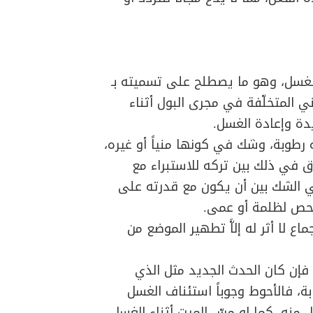
لغسل، وهو ما يصطلح على تسميته بـ
ني المتخلّفة في مجرى البول أثناء
دة وإعادة الغسل.
رطوبة، وشك في كونها منياً أو غيره،
رق في ذلك بين تركه للاستبراء مع
في الشك بين أن يكون مع قدرته على
فحص لظلمة أو عمى.
اع لا أثر له إلاَّ تطهير الموضع من
 فإن كان الحدث الجديد مثل الذي
بة، فالأحوط وجوباً استئناف الغسل
ل منه، كما لو مسّ الميت أثناء الغسل