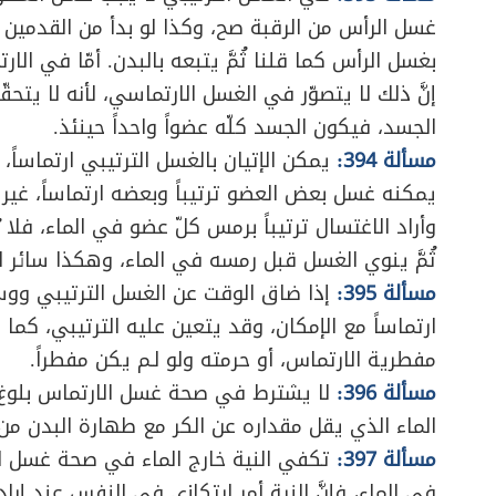
غسل الرأس من الرقبة صح، وكذا لو بدأ من القدمين في
بغسل الرأس كما قلنا ثُمَّ يتبعه بالبدن. أمّا في ال
إنَّ ذلك لا يتصوّر في الغسل الارتماسي، لأنه لا يتحقّ
الجسد، فيكون الجسد كلّه عضواً واحداً حينئذ.
مسألة 394:
يمكن الإتيان بالغسل الترتيبي ارتماساً،
يمكنه غسل بعض العضو ترتيباً وبعضه ارتماساً، غير أن
وأراد الاغتسال ترتيباً برمس كلّ عضو في الماء، فلا بُ
ثُمَّ ينوي الغسل قبل رمسه في الماء، وهكذا سائر ا
مسألة 395:
إذا ضاق الوقت عن الغسل الترتيبي ووس
ارتماساً مع الإمكان، وقد يتعين عليه الترتيبي، كما 
مفطرية الارتماس، أو حرمته ولو لـم يكن مفطراً.
مسألة 396:
لا يشترط في صحة غسل الارتماس بلوغ ال
الماء الذي يقل مقداره عن الكر مع طهارة البدن من 
مسألة 397:
تكفي النية خارج الماء في صحة غسل الا
في الماء، فإنَّ النية أمر ارتكازي في النفس عند إرادة 