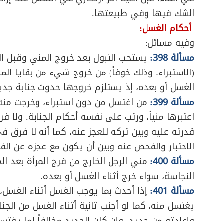
الشك فيها وفي طبيعتها.
أحكام الغسل:
وفيه مسائل:
مسألة 398:
يستحب التبول بعد خروج المني وقبل ا
(الاستبراء، وذلك خوفاً) من خروج شيء من بقايا الم
الغسل أو بعده، إذ يستلزم خروجها حدوث جنابة جدي
مسألة 399:
من اغتسل من دون استبراء، وخرجت منه 
اعتبرها منياً، ورتب على نفسه أحكام الجنابة. ولا ف
قدرته عليه وبين تركه للعجز عنه، كما أنه لا فرق 
الاختبار والفحص عنه وبين أن يكون مع عجزه عن ال
مسألة 400:
مني الرجل الخارج من فرج المرأة بعد الجم
النجاسة، سواء خرج أثناء الغسل أو بعده.
مسألة 401:
إذا أحدث بما يوجب الغسل أثناء الغسل،
يغتسل منه، كما لو أجنب ثانية أثناء الغسل من الجنا
وإعادته من جديد، وإن كان الجديد مخالفاً لما يغتس