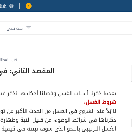
lish
1
بحث نصي
كتب للمطال
المقصد الثاني: في
بعدما ذكرنا أسباب الغسل وفصلنا أحكامها نذكر في
شروط الغسل:
لا بُدَّ عند الشروع في الغسل من الحدث الأكبر من 
ذكرناها في شرائط الوضوء، من قبيل النية وطهارة ا
الغسل الترتيبي بالنحو الذي سوف نبينه في كيفية ال