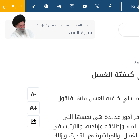
Eng
ادعم الموقع
العلامة المرجع السيد محمد حسين فضل الله
سيرة السيد
عة
 كيفيّة الغسل
A
-
ما يلي كيفية الغسل منها فنقول:
+A
توفر أمور عديدة هي نفسها التي
لماء وإطلاقه وإباحته، والترتيب في
غسل، والمباشرة مع القدرة، وإزالة