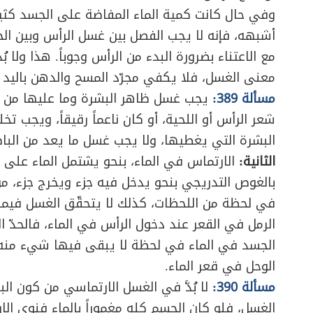
وفي حال كانت كمية الماء المفاضة على الجسد كثيف
أشبهه، فإنه لا يجب الفصل بين غسل الرأس وبين ا
مع الاعتناء بضرورة البدء من الرأس وجوباً. هذا ولا بُد
معنى الغسل، فلا يكفي مجرّد المسح والدهن باليد
مسألة 389:
يجب غسل ظاهر البشرة وما عليها من ال
شعر الرأس أو اللحية، أو كان ناعماً رقيقاً، ويجب تخ
البشرة التي يغطيها، ولا يجب غسل ما يعد من الباط
الثانية:
الارتماس في الماء، بنحو يشتمل الماء على 
بالغوص التدريجي بنحو يدخل فيه جزء ويخرج جزء، من
في لحظة من اللحظات، كذلك لا يتحقّق الغسل فيما
الرمل في القعر عند دخول الرأس في الماء، فالحدّ 
الجسد في الماء في لحظة لا يبقى فيها شيء منه ف
الوحل في قعر الماء.
مسألة 390:
لا بُدَّ في الغسل الارتماسي من كون البد
الغسل، فلو كان الجسم كله مغموراً بالماء فنوى الا