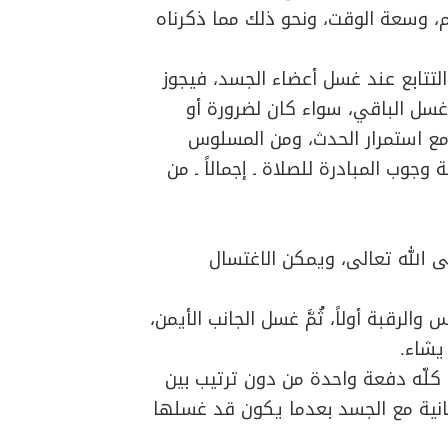
، وسعة الوقت، ونحو ذلك مما ذكرناه
التتابع عند غسل أعضاء الجسد، فيجوز
م غسل الباقي، سواء كان لضرورة أو
ة مع استمرار الحدث، ومن المسلوس
جوب المبادرة للصلاة ـ إجمالاً ـ من
لى الله تعالى، ويمكن الاغتسال
الرقبة أولاً، ثُمَّ غسل الجانب الأيمن،
 يشاء.
 كلّه دفعة واحدة من دون ترتيب بين
 ثانية مع الجسد بعدما يكون قد غسلها