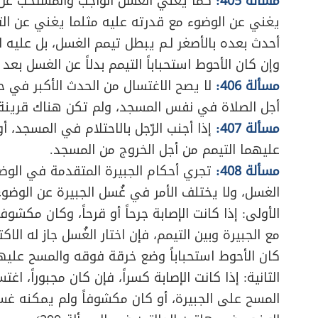
مسألة 405:
كما يغني الغسل الواجب والمستحب عن الو
يغني عن الوضوء مع قدرته عليه مثلما يغني عن التيمم
أحدث بعده بالأصغر لـم يبطل تيمم الغسل، بل عليه الو
وإن كان الأحوط استحباباً التيمم بدلاً عن الغسل بعد 
مسألة 406:
لا يصح الاغتسال من الحدث الأكبر في حمّ
أجل الصلاة في نفس المسجد، ولم تكن هناك قرينة
مسألة 407:
إذا أجنب الرّجل بالاحتلام في المسجد، أو 
عليهما التيمم من أجل الخروج من المسجد.
مسألة 408:
تجري أحكام الجبيرة المتقدمة في الوض
الغسل، ولا يختلف الأمر في غُسل الجبيرة عن الوضوء إ
الأولى: إذا كانت الإصابة جرحاً أو قرحاً، وكان مكشوف
مع الجبيرة وبين التيمم، فإن اختار الغُسل جاز له الا
كان الأحوط استحباباً وضع خرقة فوقه والمسح عليها
الثانية: إذا كانت الإصابة كسراً، فإن كان مجبوراً، ا
المسح على الجبيرة، أو كان مكشوفاً ولم يمكنه غسل