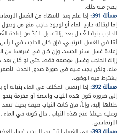
يصح منه ذلك.
مسألة 391:
إذا علم بعد الانتهاء من الغسل الارتماس
إما لبقائه خارج الماء أو لوجود حاجب منع من وصول ا
الحاجب بنية الغُسل بعد إزالته، بل لا بُدَّ من إعادة الغُس
أمّا في الغسل الترتيبي، فإن كان الحاجب في الرأس أو 
إعادة غسل سائر الجسد، وإن كان في غيرهما من البدن
إزالة الحاجب وغسل موضعه فقط، حتى لو كان بعد مد
منه. ولكن يجب عليه في صورة صدور الحدث الأصغر منه
يشترط فيه الوضوء.
مسألة 392:
إذا ارتمس المكلف في الماء بثيابه أو بث
إلى ضرورة كون هذه الثياب واسعة أو مخرمة بنحو ي
خلالها إليه، وإلاَّ، فإن كانت الثياب ضيقة بحيث تنفذ
وعليه حينئذ فتح هذه الثياب ـ حال كونه في الماء 
الارتماسي.
مسألة 393:
في الغسل الترتيبي لا يجب غسل العضو 