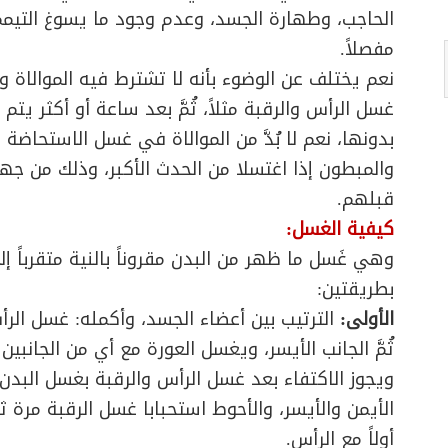
الحاجب، وطهارة الجسد، وعدم وجود ما يسوغ التيمم
مفصلاً.
نعم يختلف عن الوضوء بأنه لا تشترط فيه الموالاة و
غسل الرأس والرقبة مثلاً، ثُمَّ بعد ساعة أو أكثر يت
بدونها، نعم لا بُدَّ من الموالاة في غسل الاستحاض
والمبطون إذا اغتسلا من الحدث الأكبر، وذلك من جهة و
قبلهم.
كيفية الغسل:
وهي غَسل ما ظهر من البدن مقروناً بالنية متقرباً إ
بطريقتين:
الأولى:
الترتيب بين أعضاء الجسد، وأكمله: غسل الرأس و
ثُمَّ الجانب الأيسر، ويغسل العورة مع أي من الجانبين
ويجوز الاكتفاء بعد غسل الرأس والرقبة بغسل البدن
الأيمن والأيسر، والأحوط استحبابا غسل الرقبة مرة
أولاً مع الرأس.