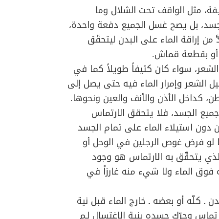
ة، مثل الواقف تحت الشلال وما
لجسد، بل يصح غسل الجميع دفعة واحدة،
َّ من إراقة الماء على البدن ليتحقّق
 أو بقطعة قماش.
شعر، سواء كان كثيفاً طويلاً كما في
ليل الشعر وإمرار الماء فيه حتى يصل إلى
ن، كداخل الأذن والأنف والعين ونحوها.
جميع الجسد، فلا يتحقق الارتماس
 دون استيلاء الماء على تمام الجسد
 لو فرض غوص الرجلين في الوحل أو
الذي يتحقّق به الارتماس هو وجود
وق الماء ولا شيء منه غارزاً في
ن ـ كلّه أو بعضه ـ خارج الماء قبل نية
رتماس وحرّك جسده بنية الاغتسال لـم