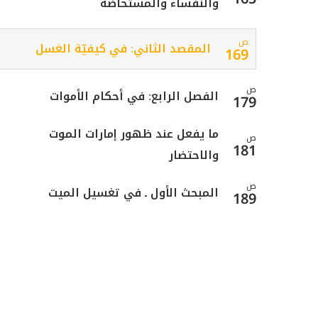
والنفساء والمستحاضة
ص
المقصد الثاني: في كيفيّة الغسل
169
ص
الفصل الرابع: في أحكام الأموات
179
ما يفعل عند ظهور إمارات الموت
ص
181
والاحتضار
ص
المبحث الأول ـ في تغسيل الميت
189
ص
المبحث الثاني ـ في التحنيط
196
ص
المبحث الثالث ـ في تكفين الميت
197
ص
المبحث الرابع ـ في الصلاة على الميت