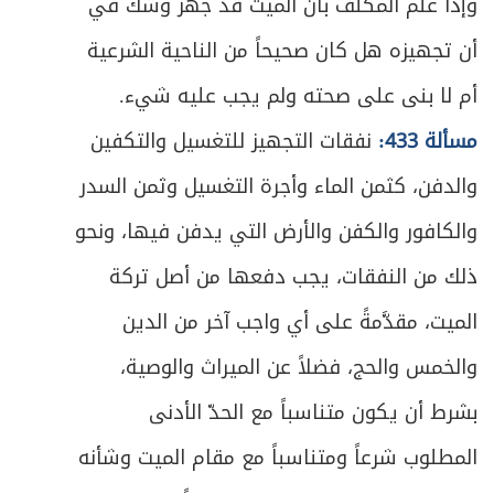
وإذا علم المكلّف بأنَّ الميت قد جهز وشك في
أن تجهيزه هل كان صحيحاً من الناحية الشرعية
أم لا بنى على صحته ولم يجب عليه شيء.
مسألة 433:
نفقات التجهيز للتغسيل والتكفين
والدفن، كثمن الماء وأجرة التغسيل وثمن السدر
والكافور والكفن والأرض التي يدفن فيها، ونحو
ذلك من النفقات، يجب دفعها من أصل تركة
الميت، مقدَّمةً على أي واجب آخر من الدين
والخمس والحج، فضلاً عن الميراث والوصية،
بشرط أن يكون متناسباً مع الحدّ الأدنى
المطلوب شرعاً ومتناسباً مع مقام الميت وشأنه