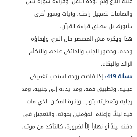
473
عليه النزع ولم يؤذه النقل. وقراءة سورة يس
ص
والصافات لتعجيل راحته. وآيات وسور أخرى
المبحث الأول ـ في شرائط الاعتكاف
475
مأثورة، بل مطلق قراءة القرآن.
ص
المبحث الثاني ـ في ما يحرم على المعتكف
478
هذا ويكره مسّ المحتضر حال النزع، وإبقاؤه
ص
المبحث الثالث ـ في أحكام الاعتكاف
479
وحده، وحضور الجنب والحائض عنده، والتكلّم
الزائد والبكاء.
ص
الباب الرابع: في الزكاة
483
مسألة 419:
إذا فاضت روحه استحب تغميض
ص
الفصل الأول: ما تجب زكاته
485
عينيه، وتطبيق فمه، ومد يديه إلى جنبيه، ومد
ص
تمهيد في الشروط العامة للزكاة
رجليه وتغطيته بثوب. وإنارة المكان الذي مات
487
فيه ليلاً. وإعلام المؤمنين بموته. والتعجيل في
ص
المبحث الأول ـ في زكاة الأنعام
489
دفنه ليلاً أو نهاراً إلاَّ لضرورة، كالتأكد من موته،
ص
المبحث الثاني ـ في زكاة الغلات