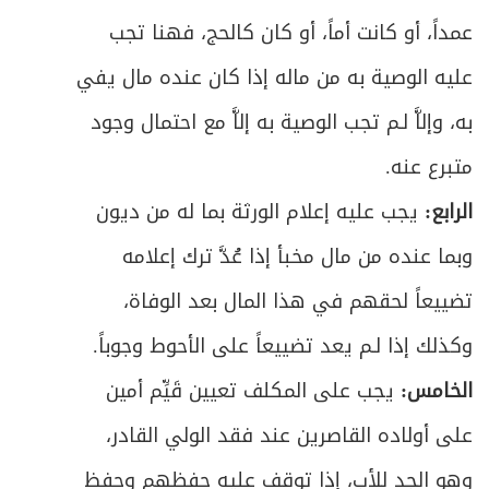
الفصل الثالث: الخلل الواقع في الصلاة
317
عمداً، أو كانت أماً، أو كان كالحج، فهنا تجب
ص
المبحث الأول : منافيات الصلاة
320
عليه الوصية به من ماله إذا كان عنده مال يفي
به، وإلاَّ لـم تجب الوصية به إلاَّ مع احتمال وجود
ص
المبحث الثاني ـ الزيادة والنقصان
324
متبرع عنه.
ص
المبحث الثالث ـ في الشك
333
الرابع:
يجب عليه إعلام الورثة بما له من ديون
ص
الفصل الرابع: صلاة المسافر
وبما عنده من مال مخبأ إذا عُدَّ ترك إعلامه
349
تضييعاً لحقهم في هذا المال بعد الوفاة،
ص
القصر والتمام
351
وكذلك إذا لـم يعد تضييعاً على الأحوط وجوباً.
ص
الوَطن وأقسامه
352
الخامس:
يجب على المكلف تعيين قَيِّم أمين
ص
على أولاده القاصرين عند فقد الولي القادر،
المبحث الأول ـ في ما يتحقّق به السفر
355
وهو الجد للأب، إذا توقف عليه حفظهم وحفظ
ص