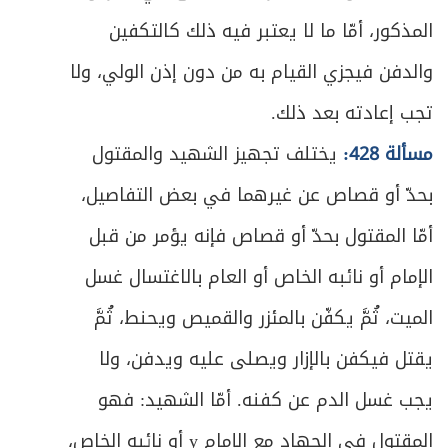
المذكور، أمّا ما لا يعتبر فيه ذلك كالتكفين
والدفن فيجزي القيام به من دون إذن الولي، ولا
تجب إعادته بعد ذلك.
مسألة 428:
يختلف تجهيز الشهيد والمقتول
بحدّ أو قصاص عن غيرهما في بعض التفاصيل،
أمّا المقتول بحدّ أو قصاص فإنه يؤمر من قبل
الإمام أو نائبه الخاص أو العام بالاغتسال غسل
الميت، ثُمَّ يكفّن بالمئزر والقميص ويحنط، ثُمَّ
يقتل فيكفن بالإزار ويصلى عليه ويدفن، ولا
يجب غسل الدم عن كفنه. أمّا الشهيد: فهو
المقتول في الجهاد مع الإمام y أو نائبه الخاص،