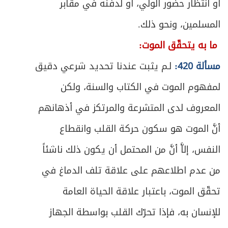
496
أو انتظار حضور الولي، أو لدفنه في مقابر
ص
المسلمين، ونحو ذلك.
المبحث الثالث ـ في زكاة النقدين
500
ما به يتحقّق الموت:
ص
الفصل الثاني في مستحق الزكاة
505
مسألة 420:
لـم يثبت عندنا تحديد شرعي دقيق
ص
المبحث الأول ـ في أصناف المستحقين
507
لمفهوم الموت في الكتاب والسنة، ولكن
المعروف لدى المتشرعة والمرتكز في أذهانهم
ص
المبحث الثاني ـ في أوصاف المستحقين
510
أنَّ الموت هو سكون حركة القلب وانقطاع
ص
المبحث الثالث ـ في أحكام دفع الزكاة
513
النفس، إلاَّ أنَّ من المحتمل أن يكون ذلك ناشئاً
ص
خاتمة ـ في زكاة الفطرة
518
من عدم اطلاعهم على علاقة تلف الدماغ في
تحقّق الموت، باعتبار علاقة الحياة العامة
ص
الباب الخامس - في الخمس
525
للإنسان به، فإذا تحرّك القلب بواسطة الجهاز
ص
شروط الخُمس