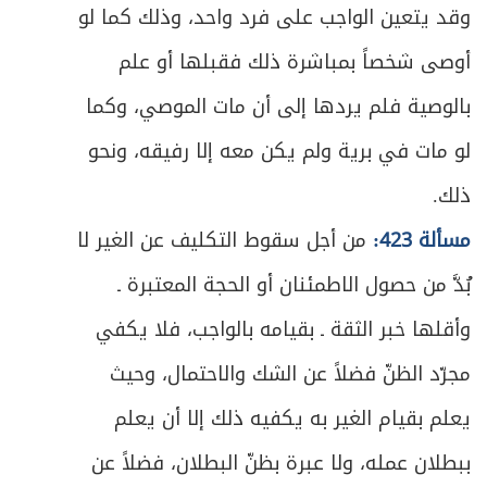
ص
وقد يتعين الواجب على فرد واحد، وذلك كما لو
المبحث الثالث ـ في مراتب الأمر والنهي
598
أوصى شخصاً بمباشرة ذلك فقبلها أو علم
ص
المبحث الرابع ـ في أحكام الأمر والنهي
601
بالوصية فلم يردها إلى أن مات الموصي، وكما
ص
الباب السابع- في أحكام الدفاع
611
لو مات في برية ولم يكن معه إلا رفيقه، ونحو
ذلك.
المبحث الأول ـ في الدفاع عن النفس
ص
612
ومُتعلَّقاتها
مسألة 423:
من أجل سقوط التكليف عن الغير لا
ص
بُدَّ من حصول الاطمئنان أو الحجة المعتبرة ـ
المبحث الثاني ـ في الدفاع عن الوطن
618
وأقلها خبر الثقة ـ بقيامه بالواجب، فلا يكفي
مجرّد الظنّ فضلاً عن الشك والاحتمال، وحيث
يعلم بقيام الغير به يكفيه ذلك إلا أن يعلم
ببطلان عمله، ولا عبرة بظنّ البطلان، فضلاً عن