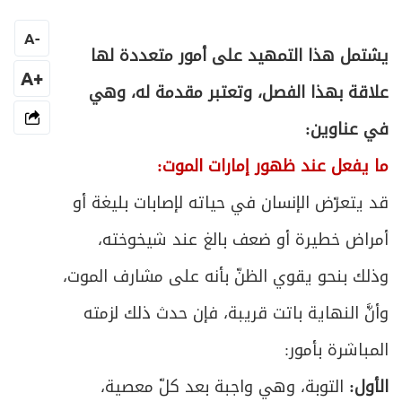
المبحث السادس ـ في غسل مسّ الميت
213
A
-
ص
يشتمل هذا التمهيد على أمور متعددة لها
الفصل الخامس: في التيمم
215
+A
علاقة بهذا الفصل، وتعتبر مقدمة له، وهي
ص
المبحث الأول ـ في مسوغات التيمم
217
في عناوين:
ص
المبحث الثاني ـ في ما يتيمم به
220
ما يفعل عند ظهور إمارات الموت:
قد يتعرّض الإنسان في حياته لإصابات بليغة أو
ص
المبحث الثالث ـ في شرائط التيمم
221
أمراض خطيرة أو ضعف بالغ عند شيخوخته،
ص
المبحث الرابع ـ في كيفية التيمم
222
وذلك بنحو يقوي الظنّ بأنه على مشارف الموت،
ص
المبحث الخامس ـ في أحكام التيمم
وأنَّ النهاية باتت قريبة، فإن حدث ذلك لزمته
223
المباشرة بأمور:
ص
الباب الثاني: في الصلاة
229
الأول:
التوبة، وهي واجبة بعد كلّ معصية،
ص