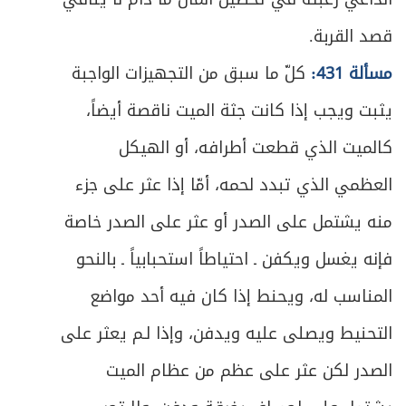
قصد القربة.
مسألة 431:
كلّ ما سبق من التجهيزات الواجبة
يثبت ويجب إذا كانت جثة الميت ناقصة أيضاً،
كالميت الذي قطعت أطرافه، أو الهيكل
العظمي الذي تبدد لحمه، أمّا إذا عثر على جزء
منه يشتمل على الصدر أو عثر على الصدر خاصة
فإنه يغسل ويكفن ـ احتياطاً استحبابياً ـ بالنحو
المناسب له، ويحنط إذا كان فيه أحد مواضع
التحنيط ويصلى عليه ويدفن، وإذا لـم يعثر على
الصدر لكن عثر على عظم من عظام الميت