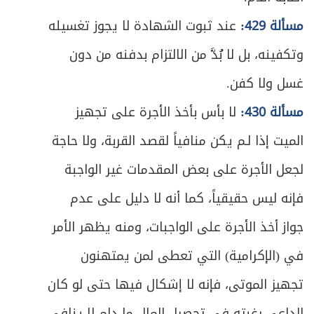
مسألة 429:
عند ثبوت الشهادة لا يجوز تغسيله
وتكفينه، بل لا بُدَّ من الالتزام بدفنه من دون
غسل ولا كفن.
مسألة 430:
لا بأس بأخذ الأجرة على تجهيز
الميت إذا لـم يكن منافياً لقصد القربة، ولا حاجة
لجعل الأجرة على بعض المقدمات غير الواجبة
فإنه ليس حقيقياً، كما أنه لا دليل على عدم
جواز أخذ الأجرة على الواجبات، ومنه يظهر الأمر
في (الإكرامية) التي تعطى لمن يمتهنون
تجهيز الموتى، فإنه لا إشكال فيها حتى لو كان
الداعي رغبته في تحصيل المال ما دام لا ينافي