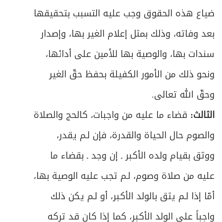
الفصل الثاني - في أفعال الصلاة
273
ضياع هذه الحقوق وجب عليه التسبب بتحقيقها
ص
أحكام الأذان والإقامة
بعد وفاته، وذلك بمثل إعلام الغير بها، وإصدار
275
سندات بها، والوصية بها للأمين على أدائها،
ص
المبحث الأول ـ النية
279
ونحو ذلك من الأمور الكفيلة بحفظ حقّ الغير
ص
المبحث الثاني ـ تكبيرة الإحرام
283
وحقّ الله تعالى.
ص
الثالث:
قضاء ما عليه من واجبات، كالحج والصلاة
المبحث الثالث ـ القراءة والذكر
284
والصوم حال الحياة والقدرة، فإن لـم يقدر،
ص
المبحث الرابع ـ الركوع
295
ووثق بقيام ولده الأكبر ـ إن وجد ـ بقضاء ما
ص
المبحث الخامس ـ السجود
299
عليه من صلاة وصوم، لـم تجب عليه الوصية بها،
أمّا إذا لـم يثق بالولد الأكبر، أو لـم يكن ذلك
ص
المبحث السادس ـ التشهد والتسليم
311
واجباً على الولد الأكبر، كما إذا كان قد تركه
ص