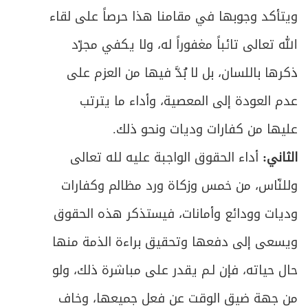
هيئة الصلاة وصورتها العامة
230
ويتأكد وجوبها في مقامنا هذا حرصاً على لقاء
ص
الفصل الأول: في مقدمات الصلاة
الله تعالى تائباً مغفوراً له، ولا يكفي مجرّد
235
ذكرها باللسان، بل لا بُدَّ فيها من العزم على
ص
المبحث الأول ـ في أوقات الفرائض ونوافلها
237
عدم العودة إلى المعصية، وأداء ما يترتب
ص
المبحث الثاني ـ في لباس المصلي
246
عليها من كفارات وديات ونحو ذلك.
ص
الثاني:
أداء الحقوق الواجبة عليه لله تعالى
في ما يُعفى عنه من النجاسة في الصلاة
250
وللنّاس، من خمس وزكاة ورد مظالم وكفارات
ص
المبحث الثالث ـ في مكان المصلي
259
وديات وودائع وأمانات، فيستذكر هذه الحقوق
ص
المبحث الرابع ـ في الاستقبال
267
ويسعى إلى دفعها وتحقيق براءة الذمة منها
حال حياته، فإن لـم يقدر على مباشرة ذلك، ولو
ص
المبحث الخامس ـ في القيام
269
من جهة ضيق الوقت عن فعل جميعها، وخاف
ص