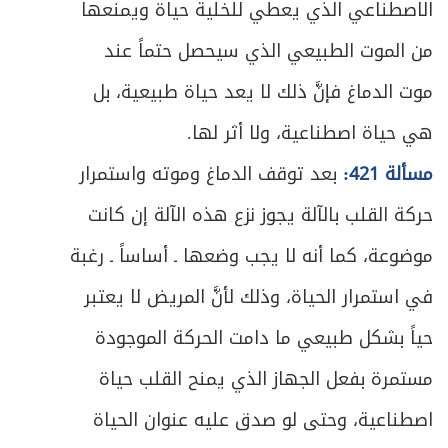
526
الاصطناعي الذي يعطي للخلية حياة ويمنعها
ص
الفصل الأول - في ما يجب فيه الخمس
من الموت الطبيعي الذي سيحصل حتماً عند
529
موت الدماغ فإنَّ ذلك لا يعد حياة طبيعية، بل
ص
المبحث الأول ـ في خمس الغنائم ونحوها
532
هي حياة اصطناعية، ولا أثر لها.
ص
المبحث الثاني ـ في فاضل المؤنة
543
مسألة 421:
بعد توقف الدماغ وموته واستمرار
ص
حركة القلب بالآلة يجوز نزع هذه الآلة إن كانت
الأول - الأرباح
544
موضوعة، كما أنه لا يجب وضعها ـ أساساً ـ رغبة
ص
الثاني - المؤنة المستثناة
547
في استمرار الحياة، وذلك لأنَّ المريض لا يعتبر
ص
الثالث ـ فائدة اتخاذ رأس السنة وكيفيته
557
حياً بشكل طبيعي ما دامت الحركة الموجودة
مستمرة بفعل الجهاز الذي يمنح القلب حياة
ص
الرابع- خمس مال التجارة
559
اصطناعية، وحتى لو صدق عليه عنوان الحياة
ص
الخامس - كيفية تقدير الخمس