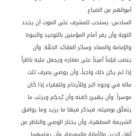
المبحث الثاني ـ في ما ينقطع به السفر
360
أموالهم من الضياع.
ص
المبحث الثالث ـ من يستثنى من حكم القصر
367
السادس: يستحب للمشرف على الموت أن يجدد
التوبة وأن يقر أمام المؤمنين بالتوحيد والنبوة
ص
المبحث الرابع ـ مبدأ الشروع في القصر
376
والإمامة والمعاد وسائر العقائد الحقّة. وأن
المبحث الخامس ـ أحكام الخلل في صلاة
ص
378
ينصب قيّماً أميناً على صغاره ويجعل عليه ناظراً
المسافر
إذا لـم يكن ذلك واجباً، وأن يوصي بصرف ثلث
ص
الفصل الخامس: في صلاة الجماعة
381
ماله في وجوه البر وللأرحام وللفقراء إذا كان
المبحث الأول ـ في الصلوات التي يسوغ فيها
موسراً. وأن يهيئ كفنه وأن يُحكِم ويرتب ما
ص
384
الاقتداء
يتعلّق بوصيته، فيذكر فيها ما يريد وما يوافق
ص
المبحث الثاني ـ في كيفية الاقتداء
386
الشريعة المطهرة، وأن يختار الوصي والناظر من
أهل الدين والأمانة والمعرفة، وأن يعلمهما
ص
المبحث الثالث ـ في شروط الاقتداء