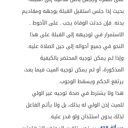
413
بحيث إذا جلس استقبل القبلة بوجهه ومقاديم
ص
المبحث الرابع ـ في صلوات أخرى مستحبة
415
بدنه. فإن حدثت الوفاة يجب ـ على الأحوط ـ
ص
الفصل السابع - في القضاء
417
الاستمرار في توجيهه إلى القبلة على هذا
ص
متى يجب القضاء؟
النحو في جميع أحواله إلى حين الصلاة عليه.
419
وإذا لـم يمكن توجيه المحتضر بالكيفية
ص
ما يَجب قضاؤه من الصلاة
420
المذكورة، أو لـم يمكن توجيه الميت فيما بعد،
ص
أحكام القضاء
421
يرتفع الحكم ويسقط الوجوب.
ص
هذا ولا يشترط في صحة توجيه غير الولي
القضاء عن الميت
423
للميت إذن الولي له بذلك، بل ولا يأثـم الفاعل
ص
الباب الثالث - في الصوم والاعتكاف
430
لذلك بدون استئذان ولو قدر عليه.
ص
الفصل الأول - في الصوم