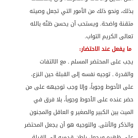
388
بذلك، ونحو ذلك من الأمور التي تجعل وصيته
ص
المبحث الرابع ـ في شروط إمام الجماعة
394
متقنة واضحة. ويستحب أن يحسن ظنّه بالله
ص
المبحث الخامس ـ في كيفية صلاة الجماعة
398
تعالى الكريم التواب.
ما يفعل عند الاحتضار:
المبحث السادس ـ في أحكام مترتبة على
ص
400
الجماعة
يجب على المحتضر المسلم ـ مع الالتفات
والقدرة ـ توجيه نفسه إلى القبلة حين النزع،
الفصل السادس - في سائر الصلوات الواجبة
ص
403
والمستحبة
على الأحوط وجوباً، وإلا وجب توجيهه على من
حضر عنده على الأحوط وجوباً، بلا فرق في
ص
المبحث الأول ـ في صلاة الجمعة
405
الميت بين الكبير والصغير و العاقل والمجنون
ص
المبحث الثاني ـ في صلاة الآيات
409
والذكر والأنثى. والتوجيه هو أن يجعل المحتضر
ص
المبحث الثالث ـ في صلاة العيدين
على ظهره ويجعل باطن قدميه إلى القبلة،