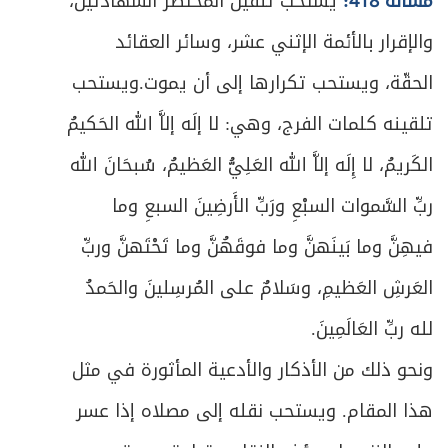
432
مسألة 418:
يستحب تلقين المحتضر الشهادتين،
والإقرار بالأئمة الإثني عشر، وسائر العقائد
ص
المبحث الأول ـ في ثبوت الهلال
433
الحقّة، ويستحب تكرارها إلى أن يموت.ويستحب
ص
المبحث الثاني ـ في شروط الصوم
443
تلقينه كلمات الفرج، وهي: لا إلَه إلاَّ الله الحَكيمُ
ص
المبحث الثالث ـ في الصوم ونيته
الكَريمُ، لا إِلَه إلاَّ الله العَلِيُّ العَظيمُ، سُبحَانَ الله
448
ربِّ السَّموات السبْعِ ورَبِّ الأَرضِينَ السبعِ وما
ص
المبحث الرابع ـ في المفطرات
454
فيهِنَّ وما بَينَهنَّ وما فوقَهُنَّ وما تَحْتَهنَّ وربِّ
ص
المبحث الخامس ـ في الكفارة
461
العَرشِ العَظيمِ، وسَلامٌ على المُرسِلينَ والحَمدُ
ص
لله ربِّ العَالَمِينَ.
المبحث السادس ـ في الفدية
467
ونحو ذلك من الأذكار والأدعية المأثورة في مثل
ص
المبحث السابع ـ في القضاء
469
هذا المقام. ويستحب نقله إلى مصلاه إذا عسر
ص
الفصل الثاني: في الاعتكاف