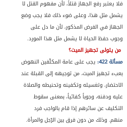
571
فلا يعتبر رفع الجهاز قتلاً، لأن مفهوم القتل لا
ص
الفصل الثاني: في أحكام دفع الخمس
577
يشمل مثل هذا، وعلى ضوء ذلك فلا يجب وضع
الجهاز في الفرض المذكور، لأن ما دل على
ص
المبحث الأول ـ في أوصاف المستحق
579
وجوب حفظ الحياة لا يشمل مثل هذا المورد.
ص
المبحث الثاني ـ في أحكام الدفع للمستحق
582
من يتولى تجهيز الميت؟
ص
المبحث الثالث ـ في أحكام تلف الخمس
مسألة 422:
يجب على عامة المكلّفين النهوض
586
بعبء تجهيز الميت، من توجيهه إلى القبلة عند
الباب السادس - في الأمر بالمعروف والنهي عن
ص
591
المنكر
الاحتضار، وتغسيله وتكفينه وتحنيطه والصلاة
عليه ودفنه، وجوباً كفائياً، بمعنى سقوط
ص
المبحث الأول ـ في من يجب عليه الأمر والنهي
593
التكليف عن سائرهم إذا قام بالواجب فرد
ص
المبحث الثاني ـ في من يجب أمره ونهيه
596
منهم. وذلك من دون فرق بين الرّجل والمرأة.