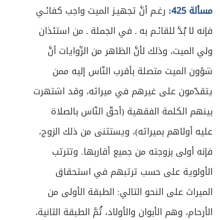
مسألة 425:
رغـم أنَّ تجهيـز الميت واجب كفائـي
فإنه لا بُدَّ للقائـم به ـ في الجملة ـ من استئذان
ولي الميت، وذلك لأنَّ الظاهر من الرِّوايات أنَّ
شؤون الميت متصلة بأقرب النّاس إليه ممن
يتقدّمون على غيرهم في ميراثه، وقد اشتهرت
بينهم الكلمة الفقهية (أحقّ النّاس بالصلاة
عليه أولاهم بميراثه)، ويستثنى من ذلك الزوج،
فإنه أولى بزوجته من جميع أقاربها. وتترتب
الأولوية على حسب ترتبهم في استحقاق
الميراث على النحو التالي: الطبقة الأولى من
الأرحام، وهم الأبوان والأولاد، ثُمَّ الطبقة الثانية،