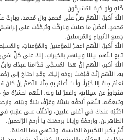
كُلهِ ولَو كرِهَ المُشرِكُونَ.
الله أَكبَرْ، اللّهمَّ صَلِّ علَى مُحمدٍ وآلِ مُحمد، وبَارِكْ 
مُحمدٍ، أَفضَلَ ما صليتَ وباركْتَ وتَرحَّمْتَ على إِبراهيمَ 
جميعِ الأنبياءِ والمُرسلينَ.
الله أَكبرْ، اللّهم اغفـرْ للمؤمنينَ والمُؤمناتِ، والمُسلِم
تابعِ اللّهم بيننا وبينهم بالخيراتِ، إنكَ على كلِّ شيءٍ 
الله أكبر، اللّهم إنَّ هذا المُسجَّى قدَّامَنا عبدُك وابنُ عَب
به، اللّهم إنَّكَ قَبْضتَ روحَه إِليكَ، وقَدِ احتاجَ إلى رَحْمتِكَ
نَعلَمُ مِنهُ إلا خَيْراً، وأَنتَ أَعلَمُ بهِ مِنَّا، اللّهمَّ إنْ ك
فتَجاوزْ عن سيئاتهِ، واغفرْ لنا وله، اللّهم احشرْهُ معْ منْ ي
ويُبغِضُه، اللّهم أَلحقْه بنبيِّكَ وعَرِّفْ بيْنهُ وبيَنه، وار
اكتُبْه عندكَ في أعْلى عليين، وأخلُفْ على عقِبهِ في ا
الطاهرين، وارحمْهُ وإِيانا برحمَتكَ يا أَرحمَ الرَّاحمينَ.
ثُمَّ يكبر التكبيرة الخامسة. وتنتهي بها الصلاة.
وإذا رغب المكلّف بالاستعجال كفاه أن يقول بعد النية ا