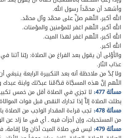
وأشهد أن محمَّداً رسول الله.
الله أكبر، اللّهم صلِّ على محمَّد وآل محمَّد.
الله أكبر، اللّهم اغفر للمؤمنين والمؤمنات.
الله أكبر، اللّهم اغفر لهذا الميت.
الله أكبر.
والأَوْلى أن يقول بعد الفراغ من الصلاة: ربّنا آتنا 
عذاب النّار.
ولا بُدَّ من ملاحظة أنه بعد التكبيرة الرابعة ينبغي أ
اللّهم إنَّ هذه المسجَّاة قدَّامّنا عبدّتك وابنة عبدك
مسألة 477:
لا تجزي في الصلاة أقل من خمس تكبيرا
بطلت الصلاة إلاَّ إذا تدارك النقص قبل فوات الموالاة
مسألة 478:
تجب قراءة المقدار الواجب من الصلاة بال
من المستحبات، وإن أجزأت فيه ـ أي في ما زاد عن الوا
مسألة 479:
ليس في صلاة الميت أذان ولا إقامة، فإذ