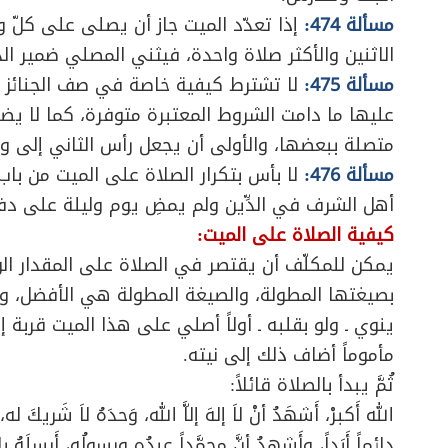
مسألة 474:
إذا تعدّد الميت جاز أن يصلى على كلّ و
الاثنين والأكثر صلاة واحدة، فيثني المصلي ضمير ال
مسألة 475:
لا تشترط كيفية خاصة في صف الجنائز الم
عليها ما دامت الشروط المعتبرة متوفرة، كما لا يض
متصلة ببعضها، والأولى أن يجعل رأس الثاني إلى و
مسألة 476:
لا بأس بتكرار الصلاة على الميت من باب 
أهل الشرف في الدِّين ولم يمضِ يوم وليلة على دفنه
كيفية الصلاة على الميت:
يمكن للمكلّف أن يقتصر في الصلاة على المقدار ال
بصيغتها المطولة، والصيغة المطولة هي الأفضل، 
ينوي ـ ولو بقلبه ـ أولاً أصلي على هذا الميت قربة إ
مأموماً أضاف ذلك إلى نيته.
ثُمَّ يبدأ بالصلاة قائلاً:
الله أَكبرْ، أَشهَدُ أنْ لاَ إلهَ إلاَّ الله، وَحدَهُ لاَ شَريكَ له، إِ
دائِماً أَبَداً، وأَشهدُ أنَّ محمَّداً عبدُه ورسولُه، أَرسلَهُ 