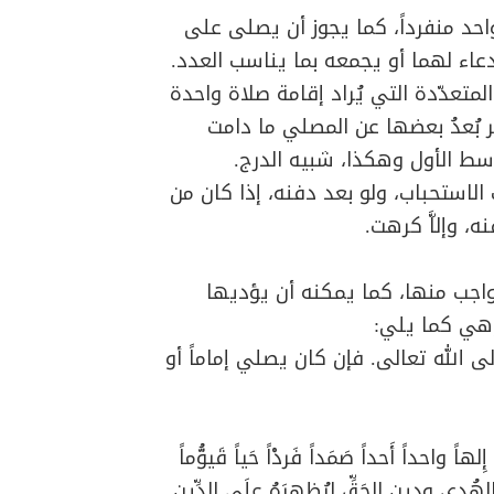
احد منفرداً، كما يجوز أن يصلى على
دعاء لهما أو يجمعه بما يناسب العدد.
تعدّدة التي يُراد إقامة صلاة واحدة
ر بُعدُ بعضها عن المصلي ما دامت
سط الأول وهكذا، شبيه الدرج.
الاستحباب، ولو بعد دفنه، إذا كان من
، وإلاَّ كرهت.
واجب منها، كما يمكنه أن يؤديها
وهي كما يلي:
لى الله تعالى. فإن كان يصلي إماماً أو
لهاً واحداً أَحداً صَمَداً فَردْاً حَياً قَيوُّماً
بالهُدى ودينِ الحَقِّ ليُظهِرَهُ علَى الدِّينِ