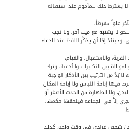
م لا يشترط ذلك للمأموم عند استطالة
ً بنحو لا يشتبه مع ميت آخر، ولا تجب
وحينئذ إمّا أن يذكِّر اللفظ عند الدعاء
القربة، والاستقبال، والقيام،
موالاة بين التكبيرات والأدعية، وترك
 بُدَّ من الترتيب بين الأذكار الواجبة
 فيها إباحة اللباس ولا إباحة المكان
بدن، ولا الطهارة من الحدث الأصغر أو
تجزي إلاَّ في الجماعة فيلحقها حكمها.
ر من شخص فرادى في وقت واحد، كذلك