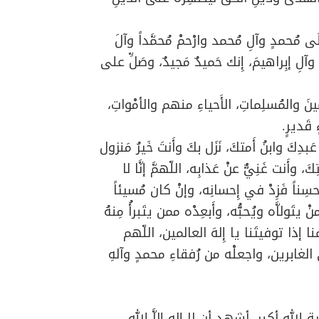
علَى مُحمدٍ وآلِ مُحمد وارْحمْ مُحمَّداً وآلَ
وآلِ إبِراهيمَ، إِنك حَميدٌ مَجيدٌ، وصَلِّ على
ينَ والمُسلِماتِ، الأَحياءِ منهم والأمْواتِ،
قَديرٍ.
دِكَ وابنُ أَمتكَ، نَزَل بكَ وأَنتَ خَيرُ مَنزول
، وأَنت غَنِيٌّ عنْ عَذابِه، اللّهمَّ إنَّا لا
انَ مُحسِناً فَزِدْ في إِحسانِه، وإنْ كان مُسيئاً
تَولاَّه ويُحبُّه، وأَبعِدْه ممن يتَبرأُ مِنهُ
حمنا إذا توفيتَنا يا إِلهَ العالمين، اللّهم
لغابرين، واجعلْه من رُفقاءِ محمدٍ وآلهِ
لله أكبر، أشهد أن لا إله إلاَّ الله