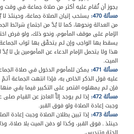
يجوز أن تُقام عليه أكثر من صلاة جماعة في وقت وا
مسألة 470:
يستحب إتيان الصلاة جماعة، وحينئذ لا بُد
من العدالة ونحوها، كما لا بُدَّ من اجتماع شرائط ا
الإمام على موقف المأموم، ونحو ذلك، ولو فرض اخت
يسقط بها الواجب وإن لـم يتحقّق بها ثواب الجماعة.
هذا ولا يتحمل الإمام الدعاء عن المأمومين بل لا بُدّ
الميت.
مسألة 471:
يمكن للمأموم الدخول في صلاة الجماعة
عليه قول الذكر الخاص به، فإذا انتهت الجماعة أتـمّ ص
فإن لـم يمهلوه اقتصر على التكبير فيما بقي منها 
مسألة 472:
إذا لـم يوجد إلاَّ العاجز عن القيام صل
وجبت إعادة الصلاة ولو فوق القبر.
مسألة 473:
إذا تبين بطلان الصلاة وجبت إعادة الصل
حينئذ ـ فوق القبر، وكذا لو دفن الميت بلا صلاة، وذل
الجثة وتندرس.