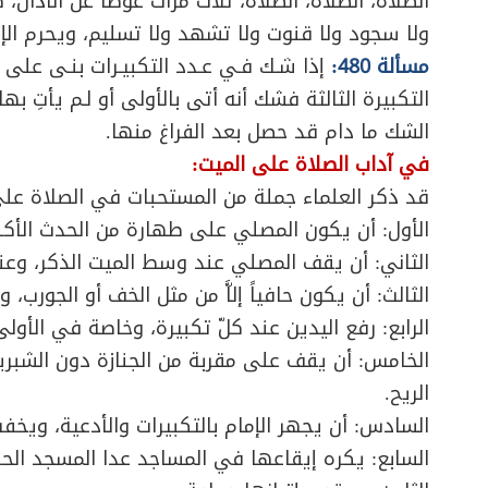
الصلاة، الصلاة، الصلاة، ثلاث مرات عوضاً عن الأذان،
ولا سجود ولا قنوت ولا تشهد ولا تسليم، ويحرم الإ
مسألة 480:
إذا شـك فـي عـدد التكبيـرات بنـى على الأق
التكبيرة الثالثة فشك أنه أتى بالأولى أو لـم يأتِ بها
الشك ما دام قد حصل بعد الفراغ منها.
في آداب الصلاة على الميت:
قد ذكر العلماء جملة من المستحبات في الصلاة عل
الأول: أن يكون المصلي على طهارة من الحدث الأكبر 
الثاني: أن يقف المصلي عند وسط الميت الذكر، وعند 
الثالث: أن يكون حافياً إلاَّ من مثل الخف أو الجورب، 
الرابع: رفع اليدين عند كلّ تكبيرة، وخاصة في الأولى
الخامس: أن يقف على مقربة من الجنازة دون الشبرين
الريح.
السادس: أن يجهر الإمام بالتكبيرات والأدعية، ويخفت
السابع: يكره إيقاعها في المساجد عدا المسجد الحر