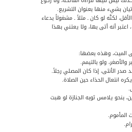
 كذلك ليس فيها قراءة الفاتحة، ولا ركوع
تيان بشيء منها بعنوان التشريع.
ل، لكنَّه لو كان ـ مثلاً ـ مشغولاً بدعاء
، اعتبر أنه أتى بها، ولا يعتني بهذا
ى الميت، وهذه بعضها:
والأصغر، ولو بالتيمم.
صدر الأنثى، إذا كان المصلي رجلاً.
ويكره انتعال الحذاء حين الصلاة.
.
، بنحو يلامس ثوبه الجنازة لو هبت
 المأموم.
ام.