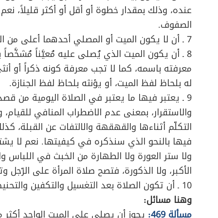
عنده، وذلك بمقدار خطوة أو أقل أو أكثر قليلاً، نع
الصفوف.
7 ـ أن لا يكون الميت أو المصلي أحدهما أعلى من الآخر علواً مفرطاً.
8 ـ أن يكون الميت الذي يُصلى عليه مُعيَّناً مُشخَّصا
معرفته باسمه، كما لا تجب معرفة كونه ذكراً أو أنثى، 
له بلحاظ لفظ الميت، أو يؤنثه بلحاظ لفظ الجنازة.
9 ـ يعتبر فيها ما يعتبر في الصلاة اليومية من قصد 
والاستقرار، بمعنى عدم الاضطراب المنافي للقيام، وال
التكلّم أثناءها والقهقهة والالتفات عن القبلة، كذلك لا
فيها بالنحو الذي سنذكره في كيفيتها. نعم لا يشترط
ولا ستر العورة ولا الطهارة من الخبث في اللباس وال
الأكبر، ولا الذكورة، فتصح صلاة المرأة على الرّجل و
10 ـ أن تكون الصلاة بعد التغسيل والتكفين والتحنيط.
وهنا مسائل:
مسألة 469:
يجوز أن يصلي على الميت الواحد أكث