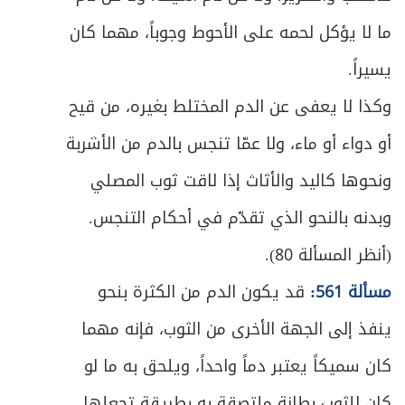
443
ما لا يؤكل لحمه على الأحوط وجوباً، مهما كان
ص
المبحث الثالث ـ في الصوم ونيته
448
يسيراً.
ص
المبحث الرابع ـ في المفطرات
454
وكذا لا يعفى عن الدم المختلط بغيره، من قيح
ص
أو دواء أو ماء، ولا عمّا تنجس بالدم من الأشربة
المبحث الخامس ـ في الكفارة
461
ونحوها كاليد والأثاث إذا لاقت ثوب المصلي
ص
المبحث السادس ـ في الفدية
467
وبدنه بالنحو الذي تقدّم في أحكام التنجس.
ص
المبحث السابع ـ في القضاء
469
(أنظر المسألة 80).
مسألة 561:
قد يكون الدم من الكثرة بنحو
ص
الفصل الثاني: في الاعتكاف
473
ينفذ إلى الجهة الأخرى من الثوب، فإنه مهما
ص
المبحث الأول ـ في شرائط الاعتكاف
475
كان سميكاً يعتبر دماً واحداً، ويلحق به ما لو
ص
المبحث الثاني ـ في ما يحرم على المعتكف
كان للثوب بطانة ملتصقة به بطريقة تجعلها