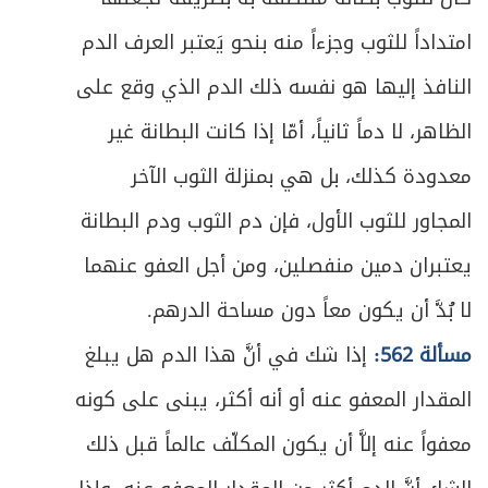
478
امتداداً للثوب وجزءاً منه بنحو يَعتبر العرف الدم
ص
المبحث الثالث ـ في أحكام الاعتكاف
479
النافذ إليها هو نفسه ذلك الدم الذي وقع على
ص
الباب الرابع: في الزكاة
483
الظاهر، لا دماً ثانياً، أمّا إذا كانت البطانة غير
ص
الفصل الأول: ما تجب زكاته
معدودة كذلك، بل هي بمنزلة الثوب الآخر
485
المجاور للثوب الأول، فإن دم الثوب ودم البطانة
ص
تمهيد في الشروط العامة للزكاة
487
يعتبران دمين منفصلين، ومن أجل العفو عنهما
ص
المبحث الأول ـ في زكاة الأنعام
489
لا بُدَّ أن يكون معاً دون مساحة الدرهم.
ص
مسألة 562:
إذا شك في أنَّ هذا الدم هل يبلغ
المبحث الثاني ـ في زكاة الغلات
496
المقدار المعفو عنه أو أنه أكثر، يبنى على كونه
ص
المبحث الثالث ـ في زكاة النقدين
500
معفواً عنه إلاَّ أن يكون المكلّف عالماً قبل ذلك
ص
الفصل الثاني في مستحق الزكاة