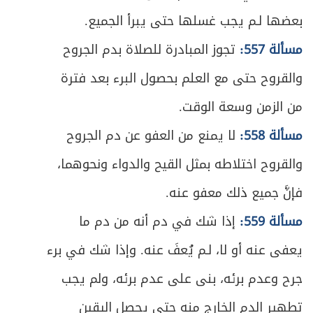
398
بعضها لـم يجب غسلها حتى يبرأ الجميع.
المبحث السادس ـ في أحكام مترتبة على
ص
مسألة 557:
تجوز المبادرة للصلاة بدم الجروح
400
الجماعة
والقروح حتى مع العلم بحصول البرء بعد فترة
الفصل السادس - في سائر الصلوات الواجبة
ص
من الزمن وسعة الوقت.
403
والمستحبة
مسألة 558:
لا يمنع من العفو عن دم الجروح
ص
المبحث الأول ـ في صلاة الجمعة
405
والقروح اختلاطه بمثل القيح والدواء ونحوهما،
ص
المبحث الثاني ـ في صلاة الآيات
فإنَّ جميع ذلك معفو عنه.
409
مسألة 559:
إذا شك في دم أنه من دم ما
ص
المبحث الثالث ـ في صلاة العيدين
413
يعفى عنه أو لا، لـم يُعفَ عنه. وإذا شك في برء
ص
المبحث الرابع ـ في صلوات أخرى مستحبة
415
جرح وعدم برئه، بنى على عدم برئه، ولم يجب
ص
تطهير الدم الخارج منه حتى يحصل اليقين
الفصل السابع - في القضاء