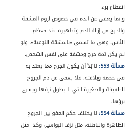
المبحث الثاني ـ الزيادة والنقصان
324
انقطاع برء.
ص
المبحث الثالث ـ في الشك
وإنما يعفى عن الدم في خصوص لزوم المشقة
333
والحرج من إزالة الدم وتطهيره عند معظم
ص
الفصل الرابع: صلاة المسافر
349
النّاس، وهي ما تسمى «بالمشقة النوعية»، ولو
ص
القصر والتمام
351
لـم يكن ثمة حرج ومشقة على نفس الشخص.
ص
مسألة 553:
لا بُدَّ أن يكون الجرح مما يعتد به
الوَطن وأقسامه
352
في حجمه وبلاغته، فلا يعفى عن دم الجروح
ص
المبحث الأول ـ في ما يتحقّق به السفر
355
الطفيفة والصغيرة التي لا يطول نزفها ويسرع
ص
المبحث الثاني ـ في ما ينقطع به السفر
360
برؤها.
مسألة 554:
لا يختلف حكم العفو بين الجروح
ص
المبحث الثالث ـ من يستثنى من حكم القصر
367
الظاهرة والباطنة، مثل نزف البواسير، وكذا مثل
ص