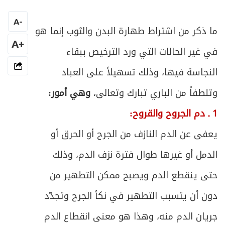
المبحث الأول ـ النية
279
A
-
ص
ما ذكر من اشتراط طهارة البدن والثوب إنما هو
المبحث الثاني ـ تكبيرة الإحرام
283
+A
في غير الحالات التي ورد الترخيص ببقاء
ص
المبحث الثالث ـ القراءة والذكر
284
النجاسة فيها، وذلك تسهيلاً على العباد
ص
المبحث الرابع ـ الركوع
295
وتلطفاً من الباري تبارك وتعالى،
وهي أمور:
1 ـ دم الجروح والقروح:
ص
المبحث الخامس ـ السجود
299
يعفى عن الدم النازف من الجرح أو الحرق أو
ص
المبحث السادس ـ التشهد والتسليم
311
الدمل أو غيرها طوال فترة نزف الدم، وذلك
ص
الفصل الثالث: الخلل الواقع في الصلاة
حتى ينقطع الدم ويصبح ممكن التطهير من
317
دون أن يتسبب التطهير في نكأ الجرح وتجدّد
ص
المبحث الأول : منافيات الصلاة
320
جريان الدم منه، وهذا هو معنى انقطاع الدم
ص