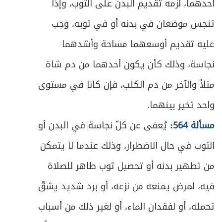
579
أحدهما، لزمه تقديم البدن على الثوب، وإذا
ص
تنجس موضعان في بدنه أو في ثوبه، وجب
المبحث الثاني ـ في أحكام الدفع للمستحق
582
عليه تقديم أوسعهما مساحة وأشدهما
ص
المبحث الثالث ـ في أحكام تلف الخمس
586
نجاسة، وذلك كأن يكون أحدهما من دم شاة
الباب السادس - في الأمر بالمعروف والنهي عن
ص
مثلاً والآخر من دم الكلب، فإن كانا في مستوى
591
المنكر
واحد تخير بينهما.
ص
المبحث الأول ـ في من يجب عليه الأمر والنهي
593
مسألة 564:
يُعفى عن كلّ نجاسة في البدن أو
ص
الثوب في حال الاضطرار، وذلك عندما لا يتمكن
المبحث الثاني ـ في من يجب أمره ونهيه
596
من تطهير بدنه أو تحصيل ثوب طاهر للصلاة
ص
المبحث الثالث ـ في مراتب الأمر والنهي
598
فيه، لمرض يمنعه من نزعه، أو برد شديد يشقّ
ص
المبحث الرابع ـ في أحكام الأمر والنهي
601
تحمله، أو لفقدان الماء، أو لغير ذلك من أسباب