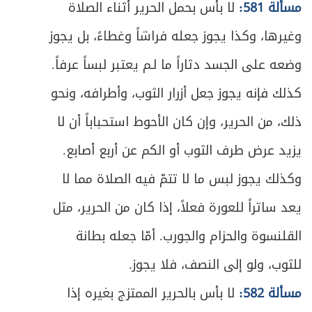
مسألة 581:
لا بأس بحمل الحرير أثناء الصلاة
وغيرها، وكذا يجوز جعله فراشاً وغطاءً، بل يجوز
وضعه على الجسد دثاراً ما لـم يعتبر لبساً عرفاً.
كذلك فإنه يجوز جعل أزرار الثوب، وأطرافه، ونحو
ذلك، من الحرير، وإن كان الأحوط استحباباً أن لا
يزيد عرض طرف الثوب أو الكم عن أربع أصابع.
وكذلك يجوز لبس ما لا تتمّ فيه الصلاة مما لا
يعد ساتراً للعورة فعلاً، إذا كان من الحرير، مثل
القلنسوة والحزام والجورب. أمّا جعله بطانة
للثوب، ولو إلى النصف، فلا يجوز.
مسألة 582:
لا بأس بالحرير الممتزج بغيره إذا