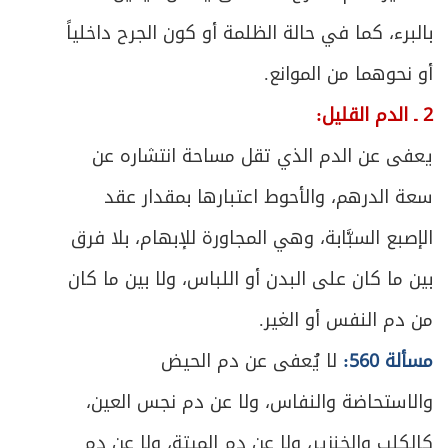
417
بالبرء، كما في حالة الظلمة أو كون الجرح داخلياً
ص
متى يجب القضاء؟
419
أو نحوهما من الموانع.
ص
ما يَجب قضاؤه من الصلاة
420
2 ـ الدم القليل:
يعفى عن الدم الذي تقل مساحة انتشاره عن
ص
أحكام القضاء
421
سعة الدرهم، والأحوط اعتبارها بمقدار عقد
ص
القضاء عن الميت
423
الإصبع السبَّابة، وهي المجاورة للإبهام، بلا فرق
ص
الباب الثالث - في الصوم والاعتكاف
430
بين ما كان على البدن أو اللباس، ولا بين ما كان
من دم النفس أو الغير.
ص
الفصل الأول - في الصوم
432
مسألة 560:
لا يُعفى عن دم الحيض
ص
المبحث الأول ـ في ثبوت الهلال
433
والاستحاضة والنفاس، ولا عن دم نجس العين،
ص
المبحث الثاني ـ في شروط الصوم
كالكلب والخنزير، ولا عن دم الميتة، ولا عن دم