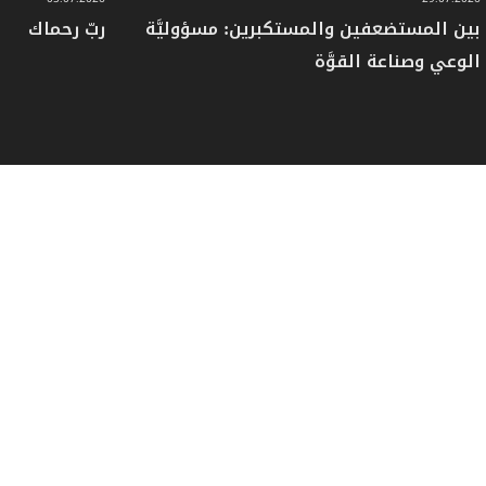
بين المستضعفين والمستكبرين: مسؤوليَّة
ربّ رحماك
الوعي وصناعة القوَّة