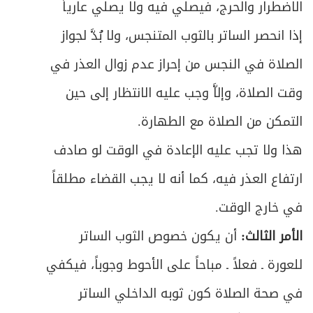
الاضطرار والحرج، فيصلي فيه ولا يصلي عارياً
ص
الباب السابع- في أحكام الدفاع
611
إذا انحصر الساتر بالثوب المتنجس، ولا بُدَّ لجواز
المبحث الأول ـ في الدفاع عن النفس
ص
612
الصلاة في النجس من إحراز عدم زوال العذر في
ومُتعلَّقاتها
وقت الصلاة، وإلاَّ وجب عليه الانتظار إلى حين
ص
المبحث الثاني ـ في الدفاع عن الوطن
618
التمكن من الصلاة مع الطهارة.
هذا ولا تجب عليه الإعادة في الوقت لو صادف
ارتفاع العذر فيه، كما أنه لا يجب القضاء مطلقاً
في خارج الوقت.
الأمر الثالث:
أن يكون خصوص الثوب الساتر
للعورة ـ فعلاً ـ مباحاً على الأحوط وجوباً، فيكفي
في صحة الصلاة كون ثوبه الداخلي الساتر