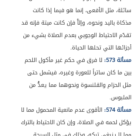
سائلة، مثل الأفعى، إنما هو فيما إذا كانت
مذكاة باليد ونحوه، وإلاَّ فإن كانت ميتة فإنه قد
تقدّم الاحتياط الوجوبي بعدم الصلاة بشيء من
أجزائها التي تحلها الحياة.
مسألة 573:
لا فرق في حكم غير مأكول اللحم
بين ما كان ساتراً للعورة وغيره، فيشمل حتى
مثل الحزام والقلنسوة ونحوهما مما يعدُّ من
الملبوس.
مسألة 574:
الأقوى عدم مانعية المحمول مما لا
يؤكل لحمه في الصلاة، وإن كان الاحتياط بالترك
مما لا ينبغي تركه، وذلك في مثل السبحة