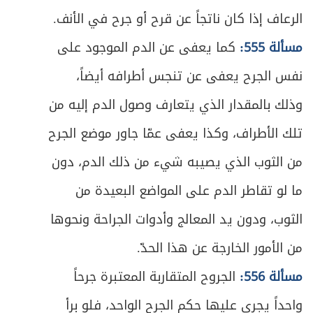
المبحث الرابع ـ مبدأ الشروع في القصر
376
الرعاف إذا كان ناتجاً عن قرح أو جرح في الأنف.
المبحث الخامس ـ أحكام الخلل في صلاة
مسألة 555:
كما يعفى عن الدم الموجود على
ص
378
المسافر
نفس الجرح يعفى عن تنجس أطرافه أيضاً،
ص
الفصل الخامس: في صلاة الجماعة
381
وذلك بالمقدار الذي يتعارف وصول الدم إليه من
تلك الأطراف، وكذا يعفى عمّا جاور موضع الجرح
المبحث الأول ـ في الصلوات التي يسوغ فيها
ص
384
الاقتداء
من الثوب الذي يصيبه شيء من ذلك الدم، دون
ما لو تقاطر الدم على المواضع البعيدة من
ص
المبحث الثاني ـ في كيفية الاقتداء
386
الثوب، ودون يد المعالج وأدوات الجراحة ونحوها
ص
المبحث الثالث ـ في شروط الاقتداء
388
من الأمور الخارجة عن هذا الحدّ.
ص
المبحث الرابع ـ في شروط إمام الجماعة
مسألة 556:
الجروح المتقاربة المعتبرة جرحاً
394
واحداً يجري عليها حكم الجرح الواحد، فلو برأ
ص
المبحث الخامس ـ في كيفية صلاة الجماعة