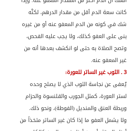
505
الشك أنَّ الدم أكثر من المقدار المعفو عنه. وإذا
كانت سعة الدم أقل من مقدار الدرهم، لكنَّه
ص
المبحث الأول ـ في أصناف المستحقين
507
شك في كونه من الدم المعفو عنه أو من غيره
ص
المبحث الثاني ـ في أوصاف المستحقين
510
بنى على العفو كذلك، ولا يجب عليه الفحص،
ص
المبحث الثالث ـ في أحكام دفع الزكاة
وتصح الصلاة به حتى لو انكشف بعدها أنه من
513
غير المعفو عنه.
ص
خاتمة ـ في زكاة الفطرة
518
3 ـ الثوب غير الساتر للعورة:
ص
الباب الخامس - في الخمس
525
يُعفى عن نجاسة الثوب الذي لا يصلح وحده
ص
شروط الخُمس
لستر العورة، كمثل الجورب والقلنسوة والحزام
526
وربطة العنق والمنديل (الفوطة)، ونحو ذلك.
ص
الفصل الأول - في ما يجب فيه الخمس
529
ولا يشمل العفو ما إذا كان غير الساتر متخذاً من
ص
المبحث الأول ـ في خمس الغنائم ونحوها