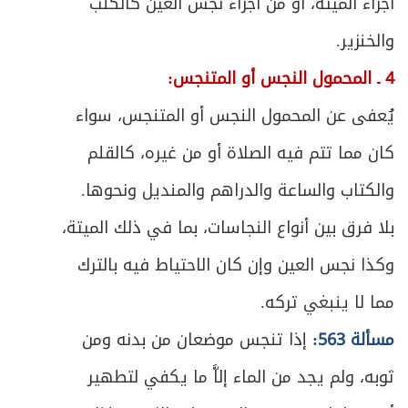
532
أجزاء الميتة، أو من أجزاء نجس العين كالكلب
ص
والخنزير.
المبحث الثاني ـ في فاضل المؤنة
543
4 ـ المحمول النجس أو المتنجس:
ص
الأول - الأرباح
544
يُعفى عن المحمول النجس أو المتنجس، سواء
ص
الثاني - المؤنة المستثناة
547
كان مما تتم فيه الصلاة أو من غيره، كالقلم
والكتاب والساعة والدراهم والمنديل ونحوها.
ص
الثالث ـ فائدة اتخاذ رأس السنة وكيفيته
557
بلا فرق بين أنواع النجاسات، بما في ذلك الميتة،
ص
الرابع- خمس مال التجارة
559
وكذا نجس العين وإن كان الاحتياط فيه بالترك
ص
الخامس - كيفية تقدير الخمس
مما لا ينبغي تركه.
571
مسألة 563:
إذا تنجس موضعان من بدنه ومن
ص
الفصل الثاني: في أحكام دفع الخمس
577
ثوبه، ولم يجد من الماء إلاَّ ما يكفي لتطهير
ص
المبحث الأول ـ في أوصاف المستحق