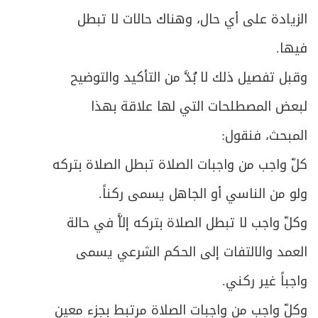
413
الزيادة على أي حال، وهناك حالات لا تبطل
ص
المبحث الرابع ـ في صلوات أخرى مستحبة
415
فيها.
ص
الفصل السابع - في القضاء
وقبل تفصيل ذلك لا بُدَّ من التأكيد والتوضيح
417
لبعض المصطلحات التي لها علاقة بهذا
ص
متى يجب القضاء؟
419
المبحث، فنقول:
ص
ما يَجب قضاؤه من الصلاة
420
كلّ واجب من واجبات الصلاة تبطل الصلاة بتركه
ص
أحكام القضاء
ولو من الناسي أو الجاهل يسمى ركناً.
421
وكلّ واجب لا تبطل الصلاة بتركه إلاَّ في حالة
ص
القضاء عن الميت
423
العمد والالتفات إلى الحكم الشرعي يسمى
ص
الباب الثالث - في الصوم والاعتكاف
430
واجباً غير ركني.
ص
وكلّ واجب من واجبات الصلاة مرتبط بجزء معين
الفصل الأول - في الصوم