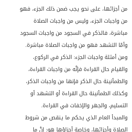
432
من أجزائها، على نحو يجب ضمن ذلك الجزء، فهو
ص
المبحث الأول ـ في ثبوت الهلال
433
من واجبات الجزء، وليس من واجبات الصلاة
ص
المبحث الثاني ـ في شروط الصوم
443
مباشرة، فالذكر في السجود من واجبات السجود
وأمّا التشهد فهو من واجبات الصلاة مباشرة.
ص
المبحث الثالث ـ في الصوم ونيته
448
ومن أمثلة واجبات الجزء: الذكر في الركوع،
ص
المبحث الرابع ـ في المفطرات
454
والقيام حال القراءة فإنَّه من واجبات القراءة،
ص
المبحث الخامس ـ في الكفارة
والطمأنينة حال الذكر فإنها من واجبات الذكر،
461
وكذلك الطمأنينة حال القراءة أو التشهد أو
ص
المبحث السادس ـ في الفدية
467
التسليم، والجهر والإخفات في القراءة.
ص
المبحث السابع ـ في القضاء
469
والمبدأ العام الذي يحكم ما ينقص من شروط
ص
الصلاة وأجزائها، وخاصة أجزاؤها هو: إنَّ ما
الفصل الثاني: في الاعتكاف