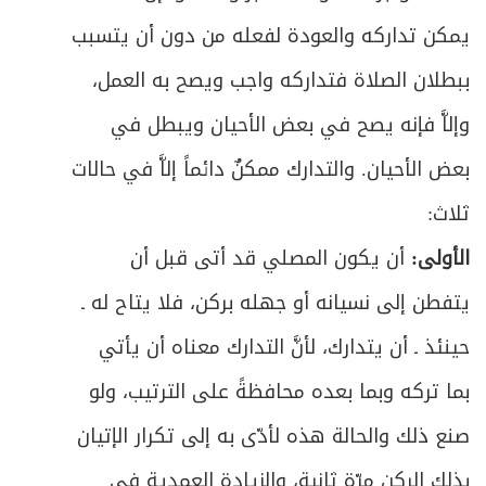
473
يمكن تداركه والعودة لفعله من دون أن يتسبب
ص
المبحث الأول ـ في شرائط الاعتكاف
475
ببطلان الصلاة فتداركه واجب ويصح به العمل،
ص
المبحث الثاني ـ في ما يحرم على المعتكف
478
وإلاَّ فإنه يصح في بعض الأحيان ويبطل في
بعض الأحيان. والتدارك ممكنٌ دائماً إلاَّ في حالات
ص
المبحث الثالث ـ في أحكام الاعتكاف
479
ثلاث:
ص
الباب الرابع: في الزكاة
483
الأولى:
أن يكون المصلي قد أتى قبل أن
ص
الفصل الأول: ما تجب زكاته
485
يتفطن إلى نسيانه أو جهله بركن، فلا يتاح له ـ
حينئذ ـ أن يتدارك، لأنَّ التدارك معناه أن يأتي
ص
تمهيد في الشروط العامة للزكاة
487
بما تركه وبما بعده محافظةً على الترتيب، ولو
ص
المبحث الأول ـ في زكاة الأنعام
489
صنع ذلك والحالة هذه لأدّى به إلى تكرار الإتيان
ص
المبحث الثاني ـ في زكاة الغلات
بذلك الركن مرّة ثانية، والزيادة العمدية في