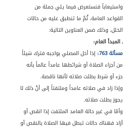
388
واستيعاباً فنستعرض فيما يلي جملة من
ص
المبحث الرابع ـ في شروط إمام الجماعة
394
القواعد العامة، ثُمَّ ما تنطبق عليه من حالات
الخلل، وذلك ضمن العناوين التالية:
ص
المبحث الخامس ـ في كيفية صلاة الجماعة
398
ـ المبدأ العام:
المبحث السادس ـ في أحكام مترتبة على
ص
400
مسألة 763:
إذا أخل المصلي بواجبه فترك شيئاً
الجماعة
من أجزاء الصلاة أو شرائطها عامداً عالماً بأنه
الفصل السادس - في سائر الصلوات الواجبة
ص
403
جزء أو شرط بطلت صلاته لأنها ناقصة.
والمستحبة
وإذا زاد في صلاته عامداً وملتفتاً إلى أنَّ ذلك لا
ص
المبحث الأول ـ في صلاة الجمعة
405
يجوز بطلت صلاته.
ص
المبحث الثاني ـ في صلاة الآيات
409
وأمّا في غير حالة العامد الملتفت إذا انقص أو
أزاد فهناك حالات تبطل فيها الصلاة بالنقص أو
ص
المبحث الثالث ـ في صلاة العيدين