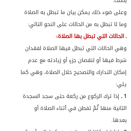
571
بطلت.
وعلى ضوء ذلك يمكن بيان ما تبطل به الصلاة
ص
الفصل الثاني: في أحكام دفع الخمس
577
وما لا تبطل به من الحالات على النحو التالي:
ص
المبحث الأول ـ في أوصاف المستحق
579
ـ الحالات التي تبطل بها الصلاة:
ص
المبحث الثاني ـ في أحكام الدفع للمستحق
وهي الحالات التي تبطل فيها الصلاة لفقدان
582
شرط فيها أو لنقصان جزءٍ أو زيادته مع عدم
ص
المبحث الثالث ـ في أحكام تلف الخمس
586
إمكان التدارك والتصحيح خلال الصلاة، وهي كما
الباب السادس - في الأمر بالمعروف والنهي عن
ص
يلي:
591
المنكر
1 ـ
إذا ترك الركوع من ركعة حتى سجد السجدة
ص
المبحث الأول ـ في من يجب عليه الأمر والنهي
593
الثانية منها ثُمَّ تفطن في أثناء الصلاة أو
ص
المبحث الثاني ـ في من يجب أمره ونهيه
بعدها.
596