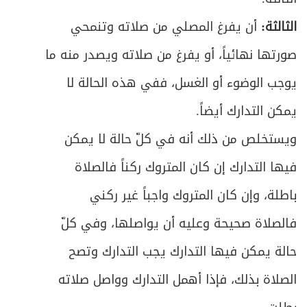
526
الثالثة:
أن يفرغ المصلي من صلاته وتنمحي
ص
الفصل الأول - في ما يجب فيه الخمس
529
صورتها نهائياً، أو يفرغ من صلاته ويصدر منه ما
ص
المبحث الأول ـ في خمس الغنائم ونحوها
532
يوجب الوضوء أو الغسل، ففي هذه الحالة لا
ص
المبحث الثاني ـ في فاضل المؤنة
يمكن التدارك أيضاً.
543
ويستخلص من ذلك أنه في كلّ حالة لا يمكن
ص
الأول - الأرباح
544
فيها التدارك إن كان المتروك ركناً فالصلاة
ص
الثاني - المؤنة المستثناة
547
باطلة، وإن كان المتروك واجباً غير ركني
ص
فالصلاة صحيحة وعليه أن يواصلها، وفي كلّ
الثالث ـ فائدة اتخاذ رأس السنة وكيفيته
557
حالة يمكن فيها التدارك يجب التدارك وتصح
ص
الرابع- خمس مال التجارة
559
الصلاة بذلك، فإذا أهمل التدارك وواصل صلاته
ص
الخامس - كيفية تقدير الخمس