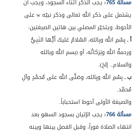
مسألة 765:
يجب الذكر أثناء السجود، ويجب أن
يشتمل على ذكر الله تعالى وذكر نبيّه w على
الأحوط، ويتخيّر المصلي بين هاتين الصيغتين:
أ ـ
بِسْمِ الله وبِالله، السَّلامُ عَليكَ أَيُّها النَبِيُّ
ورحمةُ الله وبَرَكاتُه، أو (بسم الله وبالله
والسلام.. إلخ).
ب ـ
بِسْمِ الله وبِالله، وصَلَّى الله على مُحمَّدٍ وآلِ
مُحمَّد.
والصيغة الأولى أحوط استحباباً.
مسألة 766:
يجب الإتيان بسجود السهو بعد
انتهاء الصلاة فوراً، وقبل الفصل بينها وبينه