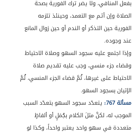
بفعل المنافي، ولا يضر ترك الفورية بصحة
الصلاة وإن أثـم مع التعمد، وحينئذ تلزمه
الفورية حين التذكر أو الندم أو حين زوال المانع
عند وجوده.
وإذا اجتمع عليه سجود السهو وصلاة الاحتياط
وقضاء جزء منسي، وجب عليه تقديم صلاة
الاحتياط على غيرها، ثُمَّ قضاء الجزء المنسي، ثُمَّ
الإتيان بسجود السهو.
مسألة 767:
يتعدّد سجود السهو بتعدّد السبب
الموجب له، لكنَّ مثلَ الكلام بجُمَلٍ أو ألفاظٍ
متعددة في سهو واحد يعتبر واحداً، وكذا لو