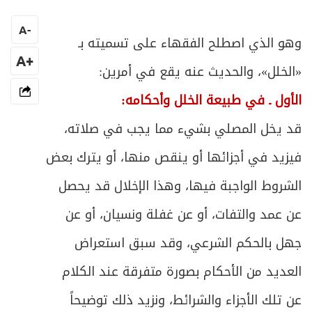
المبحث الثاني ـ في ما ينقطع به السفر
360
A
-
ص
وهو الذي اصطلح الفقهاء على تسميته بـ
المبحث الثالث ـ من يستثنى من حكم القصر
367
+A
«الخلل»، والحديث عنه يقع في أمرين:
ص
المبحث الرابع ـ مبدأ الشروع في القصر
376
الأول ـ في طبيعة الخلل وأحكامه:
المبحث الخامس ـ أحكام الخلل في صلاة
ص
قد يخل المصلي بشيء مما يجب في صلاته،
378
المسافر
فيزيد في أجزائها أو ينقص منها، أو يترك بعض
ص
الفصل الخامس: في صلاة الجماعة
381
الشروط الواجبة فيها، وهذا الإخلال قد يحصل
عن عمد والتفات، أو عن غفلة ونسيان، أو عن
المبحث الأول ـ في الصلوات التي يسوغ فيها
ص
384
الاقتداء
جهل بالحكم الشرعي، وقد سبق استعراض
ص
العديد من الأحكام بصورة متفرقة عند الكلام
المبحث الثاني ـ في كيفية الاقتداء
386
عن تلك الأجزاء والشرائط، ونزيد ذلك توضيحاً
ص
المبحث الثالث ـ في شروط الاقتداء