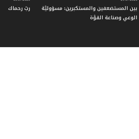
بين المستضعفين والمستكبرين: مسؤوليَّة
ربّ رحماك
الوعي وصناعة القوَّة