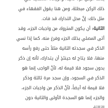
496
ذلك الركن مبطلة، ومن هنا يقول الفقهاء في
ص
المبحث الثالث ـ في زكاة النقدين
500
مثل ذلك: إنَّ محل التدارك قد فات.
ص
الفصل الثاني في مستحق الزكاة
505
الثانية:
أن يكون المتروك من واجبات الجزء، وقد
ص
أتى المصلي بذلك الجزء وفرغ منه، كما إذا نسي
المبحث الأول ـ في أصناف المستحقين
507
الذكر في سجدته الثانية مثلاً حتى رفع رأسه
ص
المبحث الثاني ـ في أوصاف المستحقين
510
منها، فلا يتاح له حينئذٍ أن يتدارك، لأنه إن ذكر
ص
المبحث الثالث ـ في أحكام دفع الزكاة
513
بدون سجود فلا قيمة له، لأنَّ الواجب إنما هو
الذكر في السجود، وإن سجد مرة ثالثة وذكر
ص
خاتمة ـ في زكاة الفطرة
518
فلا قيمة له أيضاً، لأنَّ الذكر من واجبات الجزء،
ص
الباب الخامس - في الخمس
525
والجزء إنما هو السجدة الأولى والثانية دون
ص
شروط الخُمس
الثالثة.