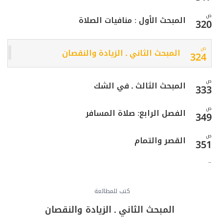
ص
المبحث الأول : منافيات الصلاة
320
ص
المبحث الثاني ـ الزيادة والنقصان
324
ص
المبحث الثالث ـ في الشك
333
ص
الفصل الرابع: صلاة المسافر
349
ص
القصر والتمام
351
ص
الوَطن وأقسامه
352
ص
كتب للمطالعة
المبحث الأول ـ في ما يتحقّق به السفر
355
المبحث الثاني ـ الزيادة والنقصان
ص