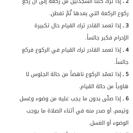
2 ـ
إذا ترك كلتا السجدتين من ركعة إلى أن ركع
ص
المبحث الثالث ـ في مراتب الأمر والنهي
598
ركوع الركعة التي بعدها ثُمَّ تفطن.
ص
المبحث الرابع ـ في أحكام الأمر والنهي
601
3 ـ
إذا تعمد القادر ترك القيام حال تكبيرة
ص
الإحرام فكبر جالساً.
الباب السابع- في أحكام الدفاع
611
4 ـ
إذا تعمد القادر ترك القيام في الركوع فركع
المبحث الأول ـ في الدفاع عن النفس
ص
612
جالساً.
ومُتعلَّقاتها
5 ـ
إذا تعمّد الركوع ناهضاً من حالة الجلوس لا
ص
المبحث الثاني ـ في الدفاع عن الوطن
618
هاوياً من حالة القيام.
6 ـ
إذا صلّى بدون ما يجب عليه من وضوء وغسل
وتيمم، أو صدر منه في أثناء الصلاة ما يوجب
الوضوء أو الغسل.