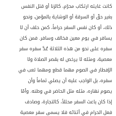
409
كانت غايته ارتكاب محرّم، كالزنا أو قتل النفس
ص
المبحث الثالث ـ في صلاة العيدين
413
بغير حقّ أو السرقة أو الوشاية بالمؤمن، ونحو
ص
المبحث الرابع ـ في صلوات أخرى مستحبة
ذلك، أو كان نفس السفر حراماً، كمن حلف أن لا
415
يسافر في يوم معين فخالف وسافر. فمن كان
ص
الفصل السابع - في القضاء
417
سفره على نحو من هذه الثلاثة عُدَّ سفره سفر
ص
متى يجب القضاء؟
419
معصية، ومثله لا يرخص له بقصر الصلاة ولا
ص
الإفطار في الصوم مهما قطع ومهما تعب في
ما يَجب قضاؤه من الصلاة
420
سفره، بل الواجب عليه أن يصلي تماماً وأن
ص
أحكام القضاء
421
يصوم نهاره، مثله مثل الحاضر في وطنه. وأمّا
ص
القضاء عن الميت
423
إذا كان باعث السفر محللاً، كالتجارة، وصادف
فعل الحرام في أثنائه فلا يسمى سفر معصية
ص
الباب الثالث - في الصوم والاعتكاف