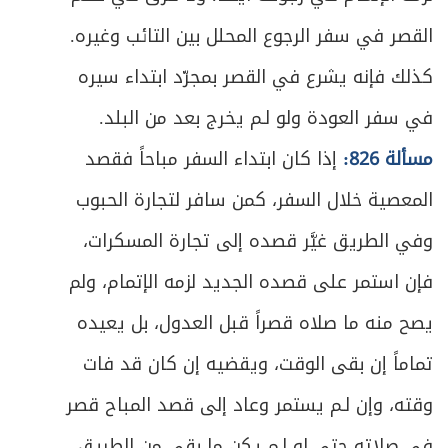
525
القصر في سفر الرجوع المحلل بين التائب وغيره.
ص
شروط الخُمس
526
كذلك فإنه يشرع في القصر بمجرّد ابتداء سيره
ص
الفصل الأول - في ما يجب فيه الخمس
529
في سفر العودة ولو لـم يخرج بعد من البلد.
ص
مسألة 826:
إذا كان ابتداء السفر مباحاً فقصد
المبحث الأول ـ في خمس الغنائم ونحوها
532
المعصية خلال السفر، كمن سافر لتجارة الحبوب
ص
المبحث الثاني ـ في فاضل المؤنة
543
وفي الطريق غيَّر قصده إلى تجارة المسكرات،
ص
الأول - الأرباح
544
فإن استمر على قصده الجديد لزمه الإتمام، ولم
يصح منه ما صلاه قصراً قبل العدول، بل يعيده
ص
الثاني - المؤنة المستثناة
547
تماماً إن بقى الوقت، ويقضيه إن كان قد فات
ص
الثالث ـ فائدة اتخاذ رأس السنة وكيفيته
557
وقته، وإن لـم يستمر وعاد إلى قصد المباح قصر
ص
الرابع- خمس مال التجارة
في صلاته حتى لو لـم يكن ما بقي من الطريق