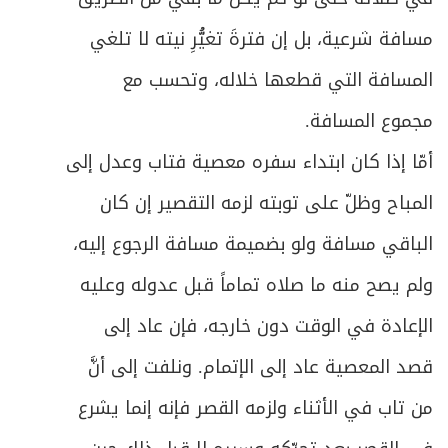
559
مسافة شرعية، بل إن فترةَ تغيُّرِ نيته لا تلغي
ص
الخامس - كيفية تقدير الخمس
571
المسافة التي قطعها خلاله، وتحسب مع
ص
الفصل الثاني: في أحكام دفع الخمس
577
مجموع المسافة.
ص
المبحث الأول ـ في أوصاف المستحق
أمّا إذا كان ابتداء سفره معصية فتاب وعدل إلى
579
المباح وظلّ على توبته لزمه التقصير إن كان
ص
المبحث الثاني ـ في أحكام الدفع للمستحق
582
الباقي مسافة ولو بضميمة مسافة الرجوع إليه،
ص
المبحث الثالث ـ في أحكام تلف الخمس
586
ولم يصح منه ما صلاه تماماً قبل عدوله وعليه
الإعادة في الوقت دون خارجه، فإن عاد إلى
الباب السادس - في الأمر بالمعروف والنهي عن
ص
591
المنكر
قصد المعصية عاد إلى الإتمام. ونلفت إلى أنَّ
ص
من تاب في الأثناء ولزمه القصر فإنه إنما يشرع
المبحث الأول ـ في من يجب عليه الأمر والنهي
593