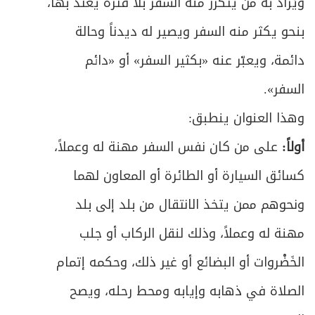
ويُراد به من يتكرر منه السفر بلا فترة يعتد بها،
بنحو يكثر منه السفر ويصير له ديدناً وحالة
دائمة، ويعبّر عنه «بكثير السفر» أو «دائم
السفر».
وهذا العنوان ينطبق:
أولاً:
على من كان نفس السفر مهنة له وعملاً،
كسائق السيارة أو الطائرة أو المعاون لهما
ونحوهم ممن يتخذ الانتقال من بلد إلى بلد
مهنة له وعملاً، وذلك لنقل الركاب أو جلب
الخَضْروات أو البضائع أو غير ذلك، وحكمه إتمام
الصلاة في ذهابه وإيابه ومحط رحله، ويصح