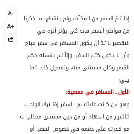
386
A
-
ص
المبحث الثالث ـ في شروط الاقتداء
388
إذا تـمَّ السفر من المكلّف ولم ينقطع بما ذكرنا
+A
من قواطع السفر فإنه كي يؤثر أثره في
ص
المبحث الرابع ـ في شروط إمام الجماعة
394
التقصير لا بُدَّ أن يكون المسافر في سفر مباح
ص
المبحث الخامس ـ في كيفية صلاة الجماعة
398
وأن لا يكون كثير السفر، وإلاَّ لـم يشمله حكم
المبحث السادس ـ في أحكام مترتبة على
القصر وكان مستثنى منه، وتفصيل ذلك كما
ص
400
الجماعة
يلي:
الفصل السادس - في سائر الصلوات الواجبة
الأول ـ المسافر في معصية:
ص
403
والمستحبة
وهو من كانت غايته من السفر إمّا ترك الواجب،
ص
المبحث الأول ـ في صلاة الجمعة
405
كالفرار من الجهاد أو من دين مستحق مطالب به
مع قدرته على دفعه في خصوص الحضر، أو
ص
المبحث الثاني ـ في صلاة الآيات