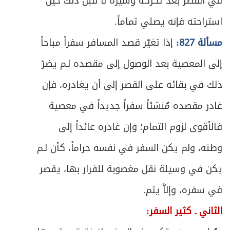
في القصر بعد تحرّكه وسيره لا قبل ذلك حين
ص
المبحث الثاني ـ في من يجب أمره ونهيه
596
استراحته فإنه يصلي تماماً.
ص
المبحث الثالث ـ في مراتب الأمر والنهي
598
مسألة 827:
إذا تغيّر قصد المسافر سفراً مباحاً
إلى المعصية بعد الوصول إلى مقصده لـم يضرّ
ص
المبحث الرابع ـ في أحكام الأمر والنهي
601
ذلك في بقائه على القصر إلى أن يغادره، فإن
ص
الباب السابع- في أحكام الدفاع
611
غادر مقصده مُنشئاً سفراً جديداً في معصية
المبحث الأول ـ في الدفاع عن النفس
فالأقوى لزوم التمام؛ وإن غادره عائداً إلى
ص
612
ومُتعلَّقاتها
وطنه، ولم يكن السفر في نفسه حراماً، كأن لـم
ص
المبحث الثاني ـ في الدفاع عن الوطن
618
يكن في وسيلة نقل مغصوبة للفرار بها، يقصر
في سفره، وإلاَّ يتم.
الثاني ـ كثير السفر: