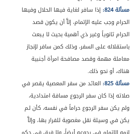
489
مسألة 824:
إذا سافر لغاية فيها الحلال وفيها
ص
المبحث الثاني ـ في زكاة الغلات
496
الحرام وجب عليه الإتمام، إلاَّ أن يكون قصد
ص
المبحث الثالث ـ في زكاة النقدين
500
الحرام ثانوياً وغير ذي أهمية بحيث لا يبعث
باستقلاله على السفر، وذلك كمن سافر لإنجاز
ص
الفصل الثاني في مستحق الزكاة
505
معاملة مهمة وقصد مصافحة امرأة أجنبية
ص
المبحث الأول ـ في أصناف المستحقين
507
هناك، أو نحو ذلك.
ص
المبحث الثاني ـ في أوصاف المستحقين
510
مسألة 825:
العائد من سفر المعصية يقصر في
صلاته إذا كان سفر الرجوع مسافة امتدادية،
ص
المبحث الثالث ـ في أحكام دفع الزكاة
513
ولم يكن سفر الرجوع حراماً في نفسه، كأن لـم
ص
خاتمة ـ في زكاة الفطرة
518
يكن في وسيلة نقل مغصوبة للفرار بها، وإلاَّ
ص
الباب الخامس - في الخمس
لزمه الإتمام في رجوعه أيضاً، ولا فرق في حكم