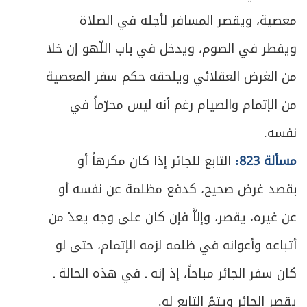
469
معصية، ويقصر المسافر لأجله في الصلاة
ص
الفصل الثاني: في الاعتكاف
473
ويفطر في الصوم، ويدخل في باب اللّهو إن خلا
ص
المبحث الأول ـ في شرائط الاعتكاف
475
من الغرض العقلائي ويلحقه حكم سفر المعصية
من الإتمام والصيام رغم أنه ليس محرّماً في
ص
المبحث الثاني ـ في ما يحرم على المعتكف
478
نفسه.
ص
المبحث الثالث ـ في أحكام الاعتكاف
479
مسألة 823:
التابع للجائر إذا كان مكرهاً أو
ص
الباب الرابع: في الزكاة
بقصد غرض صحيح، كدفع مظلمة عن نفسه أو
483
عن غيره، يقصر، وإلاَّ فإن كان على وجه يعدّ من
ص
الفصل الأول: ما تجب زكاته
485
أتباعه وأعوانه في ظلمه لزمه الإتمام، حتى لو
ص
تمهيد في الشروط العامة للزكاة
487
كان سفر الجائر مباحاً، إذ إنه ـ في هذه الحالة ـ
ص
يقصر الجائر ويتمّ التابع له.
المبحث الأول ـ في زكاة الأنعام