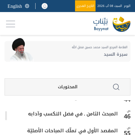
26
English
اليوم
السبت 08 آب 2026
التاريخ الهجري
الفرع الثاني ـ في ما يرجع إلى مانعية الإضرار
ص
35
بالغير
ص
المبحث الرابع ـ في ما يملك من الأعيان
40
العلامة المرجع السيد محمد حسين فضل الله
سيرة السيد
المبحث الخامس ـ في ما يحلّ التكسب به وما
ص
42
يحرم
ص
المبحث السادس ـ في ما به يثبت الملك
43
المحتويات
ص
المبحث السابع ـ في ما به يزول الملك
44
ص
المبحث الثامن ـ في فضل التكسب وآدابه
46
ص
المقصد الأول في تملّك المباحات الأصليّة
55