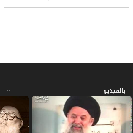
ص
المبحث الثالث ـ في تذكية الحيوان
106
ص
المطلب الأول ـ في صيد الحيوان البري والطائر
107
ص
المطلب الثاني ـ في صيد السمك والجراد
115
ص
المطلب الثالث ـ في الذباحة والنحر
118
ص
فائدة في العناية بالحيوان
126
بالفيديو
ص
خاتمة: في ما تعرف به التذكية
128
ص
الفصل الثاني في الثروة المائية
131
ص
المبحث الأول ـ في ملكية المياه
133