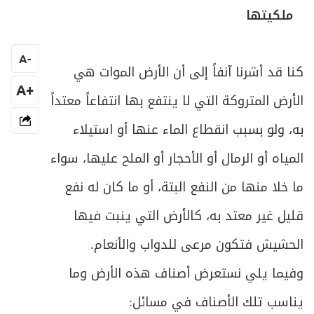
ص
المبحث الأول ـ في أحكام الطرق
ملكيتها
80
المبحث الثاني ـ في حكم الانتفاع بالمرافق
ص
A
-
86
كنا قد أشرنا آنفاً إلى أن الأرض الموات هي
العامة
+A
الأرض المتروكة التي لا ينتفع بها انتفاعاً معتداً
ص
في وجوب حفظ النظام العام
89
به، ولو بسبب انقطاع الماء عنها أو استيلاء
ص
الباب الثاني في تملّك الثروات الطبيعيّة
90
المياه أو الرمال أو الأحجار أو الملح عليها، سواء
ص
ما خلا منها من النفع البتة، أو ما كان له نفع
الفصل الأول في الثروة الحيوانية
93
قليل غير معتد به، كالأرض التي ينبت فيها
ص
المبحث الأول ـ في موجبات تملك الحيوان
97
الحشيش فتكون مرعى للدواب والأنعام.
ص
المبحث الثاني ـ في ما يحل منه وما يحرم
99
وفيما يلي نستعرض أصناف هذه الأرض وما
يناسب تلك الأصناف في مسائل:
ص
المبحث الثالث ـ في تذكية الحيوان
106