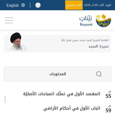
35
بالغير
English
اليوم
الأحد 09 آب 2026
التاريخ الهجري
ص
المبحث الرابع ـ في ما يملك من الأعيان
40
المبحث الخامس ـ في ما يحلّ التكسب به وما
ص
42
يحرم
العلامة المرجع السيد محمد حسين فضل الله
سيرة السيد
ص
المبحث السادس ـ في ما به يثبت الملك
43
ص
المبحث السابع ـ في ما به يزول الملك
44
المحتويات
ص
المبحث الثامن ـ في فضل التكسب وآدابه
46
ص
المقصد الأول في تملّك المباحات الأصليّة
55
ص
الباب الأول في أحكام الأراضي
59