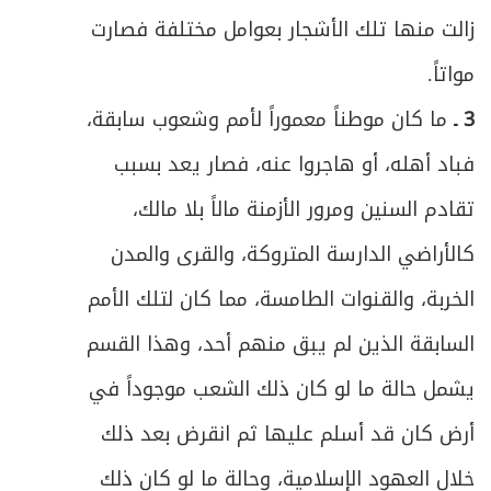
زالت منها تلك الأشجار بعوامل مختلفة فصارت
ص
الفصل الثالث في الثروة المعدنيّة والنباتيّة
141
مواتاً.
ص
المبحث الأول ـ في المعادن
143
3 ـ
ما كان موطناً معموراً لأمم وشعوب سابقة،
فباد أهله، أو هاجروا عنه، فصار يعد بسبب
ص
المبحث الثاني ـ في النبات
146
تقادم السنين ومرور الأزمنة مالاً بلا مالك،
ص
خاتمة في ثروات البحر
147
كالأراضي الدارسة المتروكة، والقرى والمدن
ص
الباب الثالث في أحكام العمل أو (إجارة النفس)
الخربة، والقنوات الطامسة، مما كان لتلك الأمم
150
السابقة الذين لم يبق منهم أحد، وهذا القسم
ص
مبحث في ما يحرم من الأعمال وما يحل
160
يشمل حالة ما لو كان ذلك الشعب موجوداً في
ص
الأول ـ أخذ الأجرة على الأعمال الدينية
161
أرض كان قد أسلم عليها ثم انقرض بعد ذلك
ص
الثاني ـ معاونة الكفار وبناء معابدهم
خلال العهود الإسلامية، وحالة ما لو كان ذلك
162