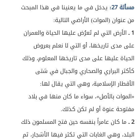
مسألة 27:
يدخل في ما يعنينا في هذا المبحث
ص
المطلب الأول ـ في صيد الحيوان البري والطائر
107
من عنوان (الموات) الأراضي التالية:
ص
المطلب الثاني ـ في صيد السمك والجراد
1 ـ
115
الأرض التي لم تَعرُض عليها الحياة والعمران
على مدى تاريخها، أو التي لا نعلم بعروض
ص
المطلب الثالث ـ في الذباحة والنحر
118
الحياة عليها على مدى تاريخها المعلوم، وذلك
ص
فائدة في العناية بالحيوان
126
كأكثر البراري والصحاري والجبال في شتى
ص
خاتمة: في ما تعرف به التذكية
الأقطار الإسلامية، وهي التي يقال لها:
128
«الموات بالأصل»، سواء ما كان منها في بلاد
ص
الفصل الثاني في الثروة المائية
131
مفتوحة عنوة أو لم تكن كذلك.
ص
المبحث الأول ـ في ملكية المياه
133
2 ـ
ما كان عامراً بنفسه حين فتح المسلمون ذلك
ص
البلد، وهي الغابات التي تكثر فيها الأشجار، ثم
المبحث الثاني ـ في حريم الموارد المائية
137