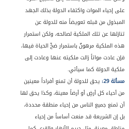
ص
على إحياء الموات واكتفاء الدولة بذلك الجهد
الفصل الثاني في إجارة النّفس
193
المبذول من قبله تعويضاً منه للدولة عن
ص
المبحث الأول ـ في العقد والمتعاقدين
199
تنازلها عن تلك الملكية لصالحه، ولكن استمرار
ص
الأول ـ عقد العمل
200
هذه الملكية مرهونٌ باستمرار ضخّ الحياة فيها،
فإن عادت مواتاً زالت ملكيته عنها وعادت إلى
ص
الثاني ـ في أهلية المتعاقدين
202
ملكية الدولة كما سيأتي.
ص
الثالث ـ في شروط العمل
204
مسألة 29:
يحق للدولة أن تمنع أفراداً معينين
ص
الرابع ـ في شروط الأجرة
209
من أحياء كل أرضٍ أو أرضاً معينة، وكذا يحق لها
أن تمنع جميع الناس من إحياء منطقة محددة،
ص
المبحث الثاني ـ في لزوم العقد وموارد الفسخ
211
بل إن الشريعة قد منعت أساساً من إحياء
ص
الأول : في لزوم العقد
212
مناطق معينة، مثل حريم الأنهار والقرى كما