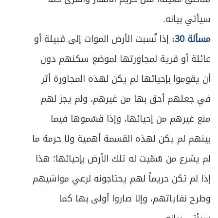
ص
الثاني ـ في موارد الفسخ
سيأتي بيانه.
214
مسألة 30:
إذا نُسبت الأرض الموات إلى قبيلة أو
ص
أولاً ـ الفسخ بالخيار
215
عائلة أو قرية لمجاورتها لموضع سكنهم دون
ص
ثانياً ـ الفسخ بغير الخيار
219
أن يقوموا بإحيائها لم يكن لهذه المجاورة أثر
ص
في جعلهم أحق بها من غيرهم، ولم يجز لهم
فائدة في أثر الفسخ على الأجرة
221
منع غيرهم من إحيائها، وإذا قسّموها فيما
ص
المبحث الثالث ـ في أحكام أداء العمل وتسليمه
222
بينهم لم يكن لهذه القسمة أهمية ولا حرمة ما
ص
المبحث الرابع ـ في أحكام التلف والإفساد
232
لم يشرع من سُمّيت له تلك الأرض بإحيائها؛ هذا
إذا لم تكن حريماً لهم يحتاجونه لرعي مواشيهم
ص
الفصل الثالث في المزارعة والمساقاة
237
وطرح نفاياتهم، وإلا صاروا أولى بها كما
ص
المبحث الأول ـ في المزارعة
241