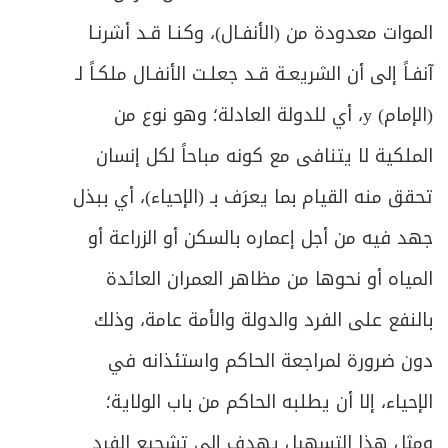
الموات معدودة من (الأنفـال)، وكنـا قـد أشرنـا
ص
الحادي عشر ـ أعمال الطب
179
آنفـاً إلى أن الشريعـة قـد جعلـت الأنفـال ملكـاً لـ
ص
الثاني عشر ـ صناعة الملابس وعرضها
182
(الإمام) y، أي للدولة العادلة؛ وهو نوع من
ص
الملكية لا يتنافى مع كونه مباحاً لكل إنسان
الثالث عشر ـ صناعة التجميل
183
تحقق منه القيام بما يعرَف بـ (الإحياء)، أي ببذل
ص
الرابع عشر ـ الأعمال الجنسية
184
جهد فيه من أجل إعماره بالسكن أو الزراعة أو
الخامس عشر ـ أعمال السحر والخفة وما
ص
المياه أو نحوها من مظاهر العمران العائدة
185
أشبهها
بالنفع على الفرد والدولة والأمة عامة، وذلك
السادس عشر ـ أدوات القمار والتسلية
ص
دون ضرورة لمراجعة الحاكم واستئذانه في
187
واليانصيب
الإحياء، إلا أن يطلبه الحاكم من باب الولاية؛
ص
السابع عشر ـ أعمال الخدمات
188
ومثل هذا التسهيل يهدف إلى تشجيع الفرد