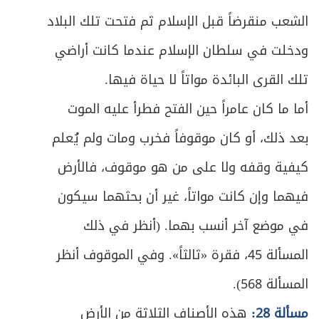
الشعب منقرضاً قبل الإسلام ثم فتحت تلك البلاد
ص
الثالث ـ معاونة الظلمة والعمل عندهم
163
ودخلت في سلطان الإسلام عندما كانت أراضي
ص
الرابع ـ الإنتاج الفكري قولاً وكتابةً وفناً
165
تلك القرى البائدة مواتاً لا حياة فيها.
ص
أما ما كان عامراً حين الفتح فطرأ عليه الموت
الخامس ـ حقل الصحافة والإعلام
166
بعد ذلك، أو كان موقوفاً فخرب ومات ولم يُعلم
ص
السادس ـ الأعمال التمثيلية
168
كيفية وقفه ولا على من هو موقوف، فالأرض
ص
السابع ـ فن التصوير والنحت
169
فيهما وإن كانت مواتاً، غير أن بحثهما سيكون
في موضع آخر أنسب بهما. (أنظر في ذلك
ص
الثامن ـ الغناء والموسيقى
172
المسألة 45، فقرة «ثالثاً». وفي الموقوف أنظر
ص
التاسع ـ الرقص
175
المسألة 568).
ص
العاشر ـ صناعة الغذاء وعمل المطاعم
مسألة 28:
هذه الأصناف الثلاثة من الأرض
177