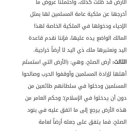
الباب الأول في الهبة والصدقة
الأرض قد ظلت كذلك، واحتملنا عروض ما
304
أخرجها عن ملكية عامة المسلمين لها بمثل
ص
الفصل الأول في الهبة
311
الإحياء ودخولها في الملكية الخاصة لهذا
ص
المبحث الأول ـ في الصيغة والشروط للهبة
312
المالك الواضع يده عليها، فإننا نقدم قاعدة
ص
اليد ونعتبرها ملك ذي اليد لا أرضاً خراجية.
المبحث الثاني ـ في الهبة المعوَّضة
314
الثالث:
أرض الصلح، وهي: (الأرض التي استسلم
ص
المبحث الثالث ـ في لزوم الهبة
315
أهلها لإرادة المسلمين وأوقفوا الحرب وصالحوا
ص
الفصل الثاني في الصدقة
319
المسلمين ودخلوا في سلطانهم طائعين من
دون أن يدخلوا في الإسلام)؛ وحكم العامر من
ص
الباب الثاني في العارية
324
هذه الأرض يرجع إلى ما اتفق عليه في بنود
ص
المبحث الأول ـ في صيغة وشروط عقد العارية
325
الصلح، فما يتفق على جعله أرضاً لعامة
ص