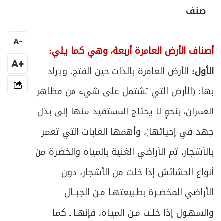
صنف
ص
الباب الثاني في تملّك الثروات الطبيعيّة
90
A
-
ص
الفصل الأول في الثروة الحيوانية
أصناف الأرض العامرة أربعة، وهي كما يلي:
93
+A
الأول:
الأرض العامرة بالذات حين الفتح. ويراد
ص
المبحث الأول ـ في موجبات تملك الحيوان
97
بها: (الأرض التي تشتمل على شيء من مظاهر
ص
المبحث الثاني ـ في ما يحل منه وما يحرم
99
العمران، بنحوٍ لا يحتاج المستفيد منها إلى بذل
ص
جهد في إحيائها)، وأهمها الغابات التي تعمر
المبحث الثالث ـ في تذكية الحيوان
106
بالأشجار، ثم الأراضي الغنية بالمياه والخضرة من
ص
المطلب الأول ـ في صيد الحيوان البري والطائر
107
أنواع الحشائش إذا خلت من الأشجار، دون
ص
المطلب الثاني ـ في صيد السمك والجراد
115
الأراضي المخضـرة بطبيعتهـا مـن الجبــال
والسهـول إذا خلـت مـن الميـاه، فإنهـا ـ كما
ص
المطلب الثالث ـ في الذباحة والنحر
118