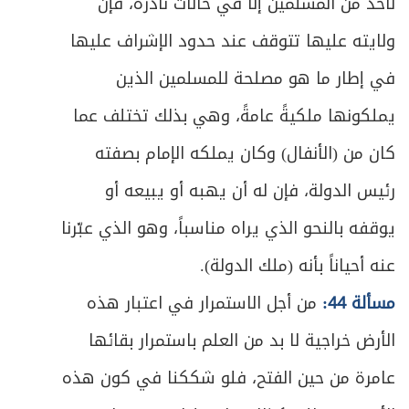
لأحد من المسلمين إلا في حالات نادرة، فإن
ص
خاتمة في إجارة الأعيان
273
ولايته عليها تتوقف عند حدود الإشراف عليها
في إطار ما هو مصلحة للمسلمين الذين
ص
المبحث الأول ـ في شروط العين المستأجرة
277
يملكونها ملكيةً عامةً، وهي بذلك تختلف عما
ص
المبحث الثاني ـ في لزوم العقد وأحكام الفسخ
279
كان من (الأنفال) وكان يملكه الإمام بصفته
ص
المبحث الثالث ـ في أحكام التسليم
رئيس الدولة، فإن له أن يهبه أو يبيعه أو
285
يوقفه بالنحو الذي يراه مناسباً، وهو الذي عبّرنا
المبحث الرابع ـ في حدود التصرف بالمنفعة
ص
292
وأحكام الإخلاء
عنه أحياناً بأنه (ملك الدولة).
مسألة 44:
من أجل الاستمرار في اعتبار هذه
ص
المبحث الخامس ـ في ما تجوز إجارته من الأعيان
296
الأرض خراجية لا بد من العلم باستمرار بقائها
ص
المقصد الثاني في الهبات
303
عامرة من حين الفتح، فلو شككنا في كون هذه
ص