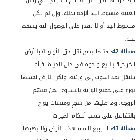
يؤدِّ خراجها فإن كان الحاكم الشرعي في زمان
ص
خاتمة في المغارسة
255
الغيبة مبسوط اليد ألزمه بذلك، وإن لم يكن
مبسوط اليد أو لا يقدر على الوصول إليه يسقط
ص
المبحث الثاني ـ في المساقاة
256
عنه.
ص
المطلبْ الأول ـ في العقد وشروطه
257
مسألة 42:
مثلما يصح نقل حق الأولوية بالأرض
ص
المطلب الثاني ـ في أحكام اللزوم والفسخ
الخراجية بالبيع ونحوه في حال الحياة، فإنّه
259
ينتقل بعد الموت إلى ورثته، ولكن الأرض نفسها
ص
المطلب الثالث ـ في أمور عامّة
262
توزع على جميع الورثة بالتساوي بمن فيهم
ص
الفصل الرابع في الجعالة
263
الزوجة، وما عليها من شجرٍ ومنشآت يوزع
ص
بالتفاضل على حسب أحكام الميراث.
المبحث الأول ـ في الصيغة والشروط
266
مسألة 43:
لا يبيع الإمام هذه الأرض ولا يهبها
ص
المبحث الثاني ـ في أحكام الأداء والتنازع
269