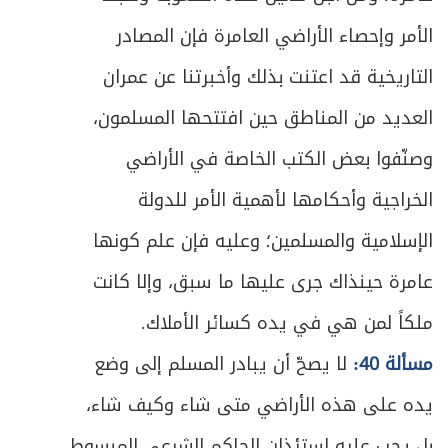
ص
الأمر وإحصاء الأراضي العامرة فإن المصادر
الثاني ـ في أهلية المتعاقدين
202
التاريخية قد اعتنت بذلك وأخبرتنا عن عمران
ص
الثالث ـ في شروط العمل
204
العديد من المناطق حين افتتحها المسلمون،
ص
الرابع ـ في شروط الأجرة
209
وصنّفوا بعض الكتب الخاصة في الأراضي
الخراجية وأحكامها لأهمية الأمر للدولة
ص
المبحث الثاني ـ في لزوم العقد وموارد الفسخ
211
الإسلامية والمسلمين؛ وعليه فإن علم كونها
ص
الأول : في لزوم العقد
212
عامرة حينذاك جرى عليها ما سبق، وإلا كانت
ص
الثاني ـ في موارد الفسخ
214
ملكاً لمن هي في يده كسائر الأملاك.
مسألة 40:
لا يصحّ أن يبادر المسلم إلى وضع
ص
أولاً ـ الفسخ بالخيار
215
يده على هذه الأراضي متى شاء وكيف شاء،
ص
ثانياً ـ الفسخ بغير الخيار
219
بل يجب عليه استئذان الحاكم الشرعي المبسوط