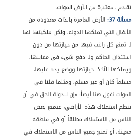
تقـدم ـ معتبرة من الأرض الموات.
ص
فائدة في العناية بالحيوان
126
مسألة 37:
الأرض العامرة بالذات معدودة من
ص
خاتمة: في ما تعرف به التذكية
128
الأنفال التي تملكها الدولة، ولكن ملكيتها لها
لا تمنع كل راغب فيها من حيازتها من دون
ص
الفصل الثاني في الثروة المائية
131
استئذان الحاكم ولا دفع شيء في مقابلها،
ص
المبحث الأول ـ في ملكية المياه
133
ويملكها الآخذ بحيازتها ووضع يده عليها،
ص
المبحث الثاني ـ في حريم الموارد المائية
مسلماً كان أو غير مسلم، ومثلما قلنا في
137
الموات نقول هنا أيضاً: «إن للدولة الحق في أن
ص
الفصل الثالث في الثروة المعدنيّة والنباتيّة
141
تنظم استملاك هذه الأراضي، فتمنع بعض
ص
المبحث الأول ـ في المعادن
143
الناس من الاستملاك مطلقاً أو في منطقة
ص
معينة، أو تمنع جميع الناس من الاستملاك في
المبحث الثاني ـ في النبات
146