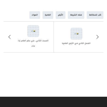
ص
المطلب الثاني ـ في مقدار الموصى به
351
كتب للمطالعة
فقه الشريعة
الأرض
العامرة
الموات
ص
المطلب الثالث ـ في غموض الوصايا وتعارضها
358
المطلب الرابع ـ في حكم النماء والتلف
ص
361
العارضين على التركة
المبحث الثاني ـ في حكم العامر إذا
الفصل الثاني في الأرض العامرة
مات
المطلب الخامس ـ في الوصية بالولاية على
ص
363
القاصر
ص
المطلب السادس ـ الوصية بالحرمان
366
ص
المبحث الخامس- في الوصي
367
ص
المطلب الأول ـ في الشروط
368