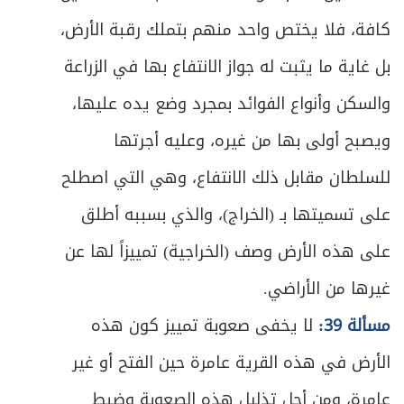
كافة، فلا يختص واحد منهم بتملك رقبة الأرض،
ص
الرابع عشر ـ الأعمال الجنسية
184
بل غاية ما يثبت له جواز الانتفاع بها في الزراعة
الخامس عشر ـ أعمال السحر والخفة وما
ص
والسكن وأنواع الفوائد بمجرد وضع يده عليها،
185
أشبهها
ويصبح أولى بها من غيره، وعليه أجرتها
السادس عشر ـ أدوات القمار والتسلية
ص
للسلطان مقابل ذلك الانتفاع، وهي التي اصطلح
187
واليانصيب
على تسميتها بـ (الخراج)، والذي بسببه أطلق
ص
السابع عشر ـ أعمال الخدمات
188
على هذه الأرض وصف (الخراجية) تمييزاً لها عن
ص
الفصل الثاني في إجارة النّفس
غيرها من الأراضي.
193
مسألة 39:
لا يخفى صعوبة تمييز كون هذه
ص
المبحث الأول ـ في العقد والمتعاقدين
199
الأرض في هذه القرية عامرة حين الفتح أو غير
ص
الأول ـ عقد العمل
200
عامرة، ومن أجل تذليل هذه الصعوبة وضبط