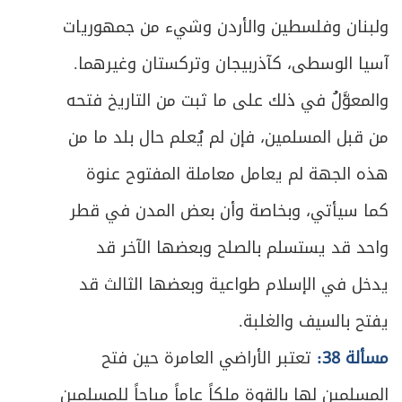
ولبنان وفلسطين والأردن وشيء من جمهوريات
ص
السادس ـ الأعمال التمثيلية
168
آسيا الوسطى، كآذربيجان وتركستان وغيرهما.
ص
السابع ـ فن التصوير والنحت
169
والمعوَّلُ في ذلك على ما ثبت من التاريخ فتحه
ص
من قبل المسلمين، فإن لم يُعلم حال بلد ما من
الثامن ـ الغناء والموسيقى
172
هذه الجهة لم يعامل معاملة المفتوح عنوة
ص
التاسع ـ الرقص
175
كما سيأتي، وبخاصة وأن بعض المدن في قطر
ص
العاشر ـ صناعة الغذاء وعمل المطاعم
177
واحد قد يستسلم بالصلح وبعضها الآخر قد
يدخل في الإسلام طواعية وبعضها الثالث قد
ص
الحادي عشر ـ أعمال الطب
179
يفتح بالسيف والغلبة.
ص
الثاني عشر ـ صناعة الملابس وعرضها
182
مسألة 38:
تعتبر الأراضي العامرة حين فتح
ص
الثالث عشر ـ صناعة التجميل
المسلمين لها بالقوة ملكاً عاماً مباحاً للمسلمين
183