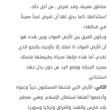
مناطق معينة، وقد تفرض ـ من أجل ذلك ـ
ص
خاتمة في ثروات البحر
147
استئذانها، كما يحق لها أن تفرض ثمناً معيناً
ص
الباب الثالث في أحكام العمل أو (إجارة النفس)
150
في قبالها».
ويكون الفرق بين الأرض الموات وبين هذه هو:
ص
مبحث في ما يحرم من الأعمال وما يحل
160
أن الأرض الموات لا تملك إلا بالإحياء بالنحو الذي
ص
الأول ـ أخذ الأجرة على الأعمال الدينية
161
تقدم، أما هذه فإنها محياة بطبيعتها فتملك
ص
الثاني ـ معاونة الكفار وبناء معابدهم
بمجرد الحيازة ووضع اليد من دون بذل جهد
162
استثنائي.
ص
الثالث ـ معاونة الظلمة والعمل عندهم
163
الثاني:
الأرض التي فتحها المسلمون حرباً وعنوة
ص
الرابع ـ الإنتاج الفكري قولاً وكتابةً وفناً
165
وأخضعوا أهلها لسلطان الإسلام. وهي معظم
ص
الخامس ـ حقل الصحافة والإعلام
بلاد فارس والهند والعراق وتركيا وسوريا
166