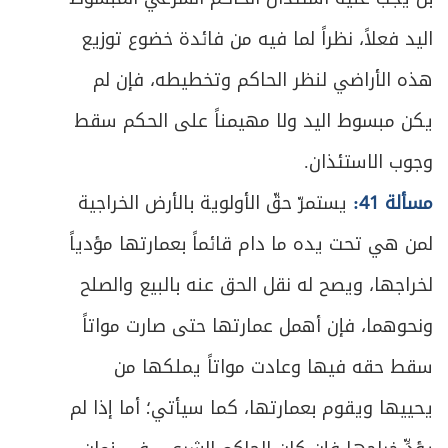
ص
فائدة في أثر الفسخ على الأجرة
اليد فعلاً، نظراً لما فيه من فائدة خضوع توزيع
221
هذه الأراضي لنظر الحاكم وتخطيطه، فإن لم
ص
المبحث الثالث ـ في أحكام أداء العمل وتسليمه
222
يكن مبسوط اليد ولا مهيمناً على الحكم سقط
ص
المبحث الرابع ـ في أحكام التلف والإفساد
232
وجوب الاستئذان.
ص
مسألة 41:
يستمرّ حقّ الأولوية بالأرض الخراجية
الفصل الثالث في المزارعة والمساقاة
237
لمن هي تحت يده ما دام قائماً بعمارتها مؤدياً
ص
المبحث الأول ـ في المزارعة
241
لخراجها، ويصح له نقل الحق عنه بالبيع والصلح
ص
المطلب الأول ـ في العقد وشروطه
242
ونحوهما، فإن أهمل عمارتها حتى صارت مواتاً
سقط حقه فيها وعادت مواتاً يملكها من
ص
المطلب الثاني ـ في أحكام الخلل والتلف
247
يحييها ويقوم بعمارتها، كما سيأتي؛ أما إذا لم
ص
المطلب الثالث ـ في أمور عامة
253