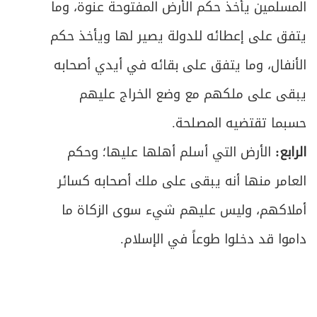
المبحث الثاني ـ في جواز العقد ولزومه
328
المسلمين يأخذ حكم الأرض المفتوحة عنوة، وما
يتفق على إعطائه للدولة يصير لها ويأخذ حكم
المبحث الثالث ـ في كيفية الاستفادة وأحكام
ص
330
التلف
الأنفال، وما يتفق على بقائه في أيدي أصحابه
يبقى على ملكهم مع وضع الخراج عليهم
ص
الباب الثالث في الوصية
335
حسبما تقتضيه المصلحة.
ص
المبحث الأول ـ في أقسام الوصية وصيغتها
339
الرابع:
الأرض التي أسلم أهلها عليها؛ وحكم
ص
المبحث الثاني ـ في شروط الموصي
العامر منها أنه يبقى على ملك أصحابه كسائر
346
أملاكهم، وليس عليهم شيء سوى الزكاة ما
ص
المبحث الثالث ـ في الموصى له
347
داموا قد دخلوا طوعاً في الإسلام.
ص
المبحث الرابع ـ في الموصى به
349
ص
المطلب الأول ـ في شروط الموصى به
350