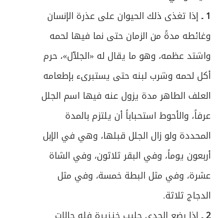
204
1 ـ
إذا تغذى ذلك الحيوان على عذرة الإنسان
ص
الرابع ـ في شروط الأجرة
209
وغائطه مدةً من الزمان حتى نما فيها لحمه
ص
المبحث الثاني ـ في لزوم العقد وموارد الفسخ
واشتد عظمه، وهو ما يقال له «الجلاّل»، حرم
211
أكل لحمه وشرب لبنه حتى يستبرىء بإطعامه
ص
الأول : في لزوم العقد
212
العلف الطاهر مدة يزول عنه فيها اسم الجلل
ص
الثاني ـ في موارد الفسخ
214
عرفاً، والأحوط استحباباً أن يلتزم بالمدة
ص
المحددة ولو زال الجلل قبلها، وهي في الإبل
أولاً ـ الفسخ بالخيار
215
أربعون يوماً، وفي البقر ثلاثون، وفي الشاة
ص
ثانياً ـ الفسخ بغير الخيار
219
عشرة، وفي مثل البطة خمسة، وفي مثل
ص
فائدة في أثر الفسخ على الأجرة
221
الدجاج ثلاثة.
2 ـ
إذا رضع الجدي حليب خنـزيرة فله حالات
ص
المبحث الثالث ـ في أحكام أداء العمل وتسليمه