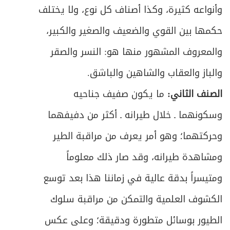
وأنواعه كثيرة، وكذا أصناف كل نوع، ولا يختلف
ص
المقصد الثالث في المعاوضات
426
حكمها بين القوي والضعيف والصغير والكبير،
ص
تمهيد في آداب التجارة ومحرَّماتها
427
والمعروف المشهور منها هو: النسر والصقر
ص
والباز والعقاب والشاهين والباشق.
المطلب الأول ـ في آداب التجارة
428
الصنف الثاني:
ما يكون صفيف جناحيه
ص
المطلب الثاني ـ في ما يحرم الاتجار به
429
وسكونهما ـ خلال طيرانه ـ أكثر من دفيفهما
ص
المطلب الثالث ـ في ما يحرم فعله حين الاتجار
436
وحركتهما؛ وهو أمر يعرف من مراقبة الطير
ومشاهدة طيرانه، وقد صار ذلك معلوماً
ص
الباب الأول في البيع
440
ومتيسراً بدقة عالية في زماننا هذا بعد توسع
ص
الفصل الأول في عقد البيع
441
الكشوف العلمية والتمكن من مراقبة سلوك
ص
المبحث الأول ـ في التعريف والصيغة
الطيور بوسائل متطورة ودقيقة؛ وعلى عكس
443