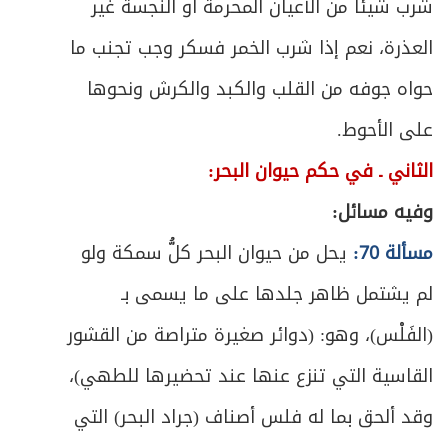
شرب شيئاً من الأعيان المحرمة أو النجسة غير
ص
العذرة، نعم إذا شرب الخمر فسكر وجب تجنب ما
الباب الثالث في الوصية
335
حواه جوفه من القلب والكبد والكرش ونحوها
ص
المبحث الأول ـ في أقسام الوصية وصيغتها
339
على الأحوط.
ص
المبحث الثاني ـ في شروط الموصي
346
الثاني ـ في حكم حيوان البحر:
وفيه مسائل:
ص
المبحث الثالث ـ في الموصى له
347
مسألة 70:
يحل من حيوان البحر كلُّ سمكة ولو
ص
المبحث الرابع ـ في الموصى به
349
لم يشتمل ظاهر جلدها على ما يسمى بـ
ص
المطلب الأول ـ في شروط الموصى به
350
(الفَلْس)، وهو: (دوائر صغيرة متراصة من القشور
القاسية التي تنزع عنها عند تحضيرها للطهي)،
ص
المطلب الثاني ـ في مقدار الموصى به
351
وقد ألحق بما له فلس أصناف (جراد البحر) التي
ص
المطلب الثالث ـ في غموض الوصايا وتعارضها