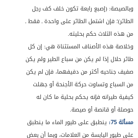
وبالصيصة: (إصبع رابعة تكون خلف كف رجل
ص
المطلب الأول ـ في بيع الثمرة قبل ظهورها
508
الطائر)؛ فإن اشتمل الطائر على واحدة ـ فقط ـ
ص
المطلب الثاني ـ في ما تباع به الثمرة
513
من هذه الثلاث حكم بحليته.
ص
المبحث الثاني ـ في بيع الحيوان
515
وخلاصة هذه الأصناف المستثناة هي: إن كل
طائر حلال إذا لم يكن من سباع الطير ولم يكن
ص
المبحث الثالث ـ في بيع السلف
517
صفيف جناحيه أكثر من دفيفهما، فإن لم يكن
ص
الفصل الثالث في الثمن
525
من السباع وتساوت حركة الأجنحة أو جهلت
ص
المبحث الأول ـ في مقدار الثمن
كيفية طيرانه فإنه يحكم بحلية ما كان له
527
حوصلة أو قانصة أو صيصة.
ص
المبحث الثاني ـ في ربا المعاملة
530
مسألة 75:
ينطبق على طيور الماء ما ينطبق
ص
المبحث الثالث ـ في النقد والنسيئة
544
على طيور اليابسة من العلامات، وبما أن بعض