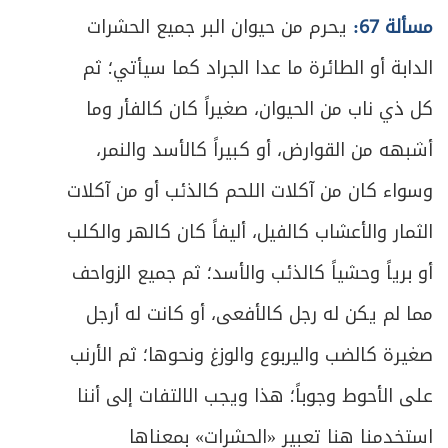
السابع ـ فن التصوير والنحت
169
مسألة 67:
يحرم من حيوان البر جميع الحشرات
ص
الثامن ـ الغناء والموسيقى
الدابة أو الطائرة ما عدا الجراد كما سيأتي؛ ثم
172
كل ذي ناب من الحيوان، صغيراً كان كالفأر وما
ص
التاسع ـ الرقص
175
أشبهه من القوارض، أو كبيراً كالأسد والنمر،
ص
العاشر ـ صناعة الغذاء وعمل المطاعم
177
وسواء كان من آكلات اللحم كالذئب أو من آكلات
ص
الثمار والأعشاب كالفيل، أليفاً كان كالهر والكلب
الحادي عشر ـ أعمال الطب
179
أو برياً وحشياً كالذئب والأسد؛ ثم جميع الزواحف
ص
الثاني عشر ـ صناعة الملابس وعرضها
182
مما لم يكن له رجل كالأفعى، أو كانت له أرجل
ص
الثالث عشر ـ صناعة التجميل
183
صغيرة كالضب واليربوع والوزغ ونحوها؛ ثم الأرنب
على الأحوط وجوباً؛ هذا ويجب الالتفات إلى أننا
ص
الرابع عشر ـ الأعمال الجنسية
184
استخدمنا هنا تعبير «الحشرات» بمعناها