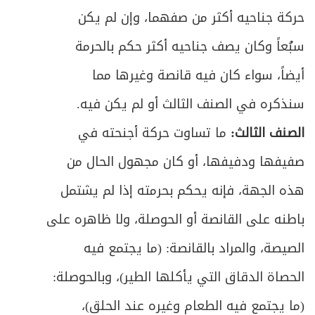
حركة جناحيه أكثر من صفهما، وإن لم يكن
ص
الخامس ـ خيار تخلف الشرط
474
سبُعاً وكان يصف جناحيه أكثر حكم بالحرمة
ص
السادس ـ خيار الشرط
480
أيضاً، سواء كان فيه قانصة وغيرها مما
ص
السابع ـ خيار الغبن
سنذكره في الصنف الثالث أو لم يكن فيه.
485
الصنف الثالث:
ما تساوت حركة أجنحته في
ص
الثامن ـ خيار العيب
493
صفيفها ودفيفها، أو كان مجهول الحال من
ص
التاسع ـ خيار تبعض الصفقة
498
هذه الجهة، فإنه يحكم بحرمته إذا لم يشتمل
ص
باطنه على القانصة أو الحوصلة، ولا ظاهره على
المطلب الثاني ـ في الإقالة
503
الصيصة، والمراد بالقانصة: (ما يجتمع فيه
ص
الفصل الثاني في المثمن
505
الحصاة الدقاق التي يأكلها الطير)، وبالحوصلة:
ص
المبحث الأول ـ في بيع الثمار
507
(ما يجتمع فيه الطعام وغيره عند الحلق)،