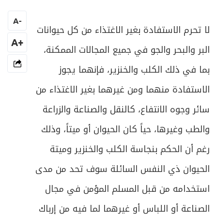
خاتمة: في ما تعرف به التذكية
128
A
-
ص
لا تحرم الاستفادة بغير الاغتذاء من كل حيوانات
الفصل الثاني في الثروة المائية
131
+A
البر والبحر والجو في جميع المجالات الممكنة،
ص
المبحث الأول ـ في ملكية المياه
133
بما في ذلك الكلب والخنزير، فإنهما يجوز
ص
المبحث الثاني ـ في حريم الموارد المائية
137
الاستفادة منهما ومن غيرهما بغير الاغتذاء من
سائر وجوه الانتفاع، كالنقل والصناعة والزراعة
ص
الفصل الثالث في الثروة المعدنيّة والنباتيّة
141
والطب وغيرها، حياً كان الحيوان أو ميتاً، وذلك
ص
المبحث الأول ـ في المعادن
143
رغم أن الحكم بنجاسة الكلب والخنزير وميتة
ص
المبحث الثاني ـ في النبات
الحيوان ذي النفس السائلة سوف تحد من مدى
146
استخدامه من قبل المسلم المؤمن في مجال
ص
خاتمة في ثروات البحر
147
الصناعة أو اللباس أو غيرهما لما فيه من إرباك
ص