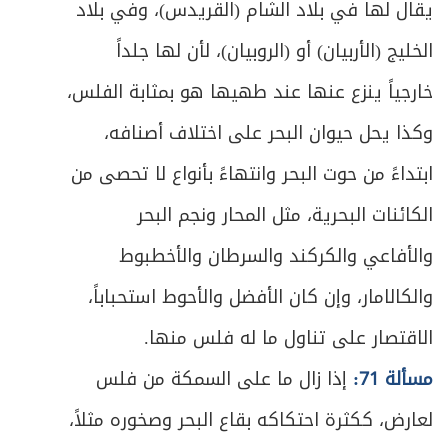
358
يقال لها في بلاد الشام (القريدس)، وفي بلاد
المطلب الرابع ـ في حكم النماء والتلف
الخليج (الأربيان) أو (الروبيان)، لأن لها جلداً
ص
361
العارضين على التركة
خارجياً ينزع عنها عند طهيها هو بمثابة الفلس،
المطلب الخامس ـ في الوصية بالولاية على
وكذا يحل حيوان البحر على اختلاف أصنافه،
ص
363
القاصر
ابتداءً من حوت البحر وانتهاءً بأنواع لا تحصى من
ص
المطلب السادس ـ الوصية بالحرمان
366
الكائنات البحرية، مثل المحار ونجم البحر
والأفاعي والكركند والسرطان والأخطبوط
ص
المبحث الخامس- في الوصي
367
والكالامار، وإن كان الأفضل والأحوط استحباباً،
ص
المطلب الأول ـ في الشروط
368
الاقتصار على تناول ما له فلس منها.
ص
المطلب الثاني ـ في كيفية القيام بالوصية
مسألة 71:
إذا زال ما على السمكة من فلس
371
لعارض، ككثرة احتكاكه بقاع البحر وصخوره مثلاً،
المطلب الثالث ـ في حكم فقدان الوصي
ص