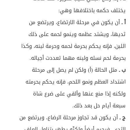
222
يختلف حكمه باختلافها وهي:
ص
المبحث الرابع ـ في أحكام التلف والإفساد
232
أ ـ
أن يكون في مرحلة الارتضاع، ويرتضع من
ص
الفصل الثالث في المزارعة والمساقاة
237
ثديها، ويشتد عظمه وينمو لحمه على ذلك
اللبن، فإنه يحكم بحرمة لحمه وحرمة لبنه، وكذا
ص
المبحث الأول ـ في المزارعة
241
بحرمة لحم نسله ولبنه مهما تعددت أجياله.
ص
المطلب الأول ـ في العقد وشروطه
242
ب ـ
مثل الحالة (أ) ولكن لم يصل إلى مرحلة
ص
المطلب الثاني ـ في أحكام الخلل والتلف
اشتداد العظم ونمو اللحم، فإنه يحكم بحرمته
247
ولكنه إذا منع عنها وألقي على ضرع شاة
ص
المطلب الثالث ـ في أمور عامة
253
سبعة أيام حل بعد ذلك.
ص
خاتمة في المغارسة
255
ج ـ
أن يكون قد تجاوز مرحلة الرضاع، ويرتضع من
ص
الثدي، فيحرم أيضاً ولكنّه يطهر بتناول العلف
المبحث الثاني ـ في المساقاة