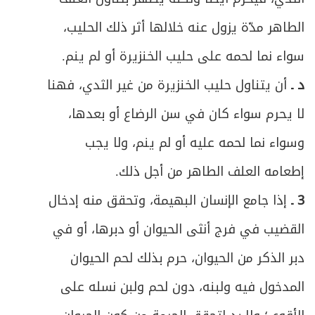
256
الطاهر مدّة يزول عنه خلالها أثر ذلك الحليب،
ص
المطلبْ الأول ـ في العقد وشروطه
257
سواء نما لحمه على حليب الخنزيرة أو لم ينم.
ص
المطلب الثاني ـ في أحكام اللزوم والفسخ
259
د ـ
أن يتناول حليب الخنزيرة من غير الثدي، فهنا
لا يحرم سواء كان في سن الرضاع أو بعدها،
ص
المطلب الثالث ـ في أمور عامّة
262
وسواء نما لحمه عليه أو لم ينم، ولا يجب
ص
الفصل الرابع في الجعالة
263
إطعامه العلف الطاهر من أجل ذلك.
ص
المبحث الأول ـ في الصيغة والشروط
3 ـ
إذا جامع الإنسان البهيمة، وتحقق منه إدخال
266
القضيب في فرج أنثى الحيوان أو دبرها، أو في
ص
المبحث الثاني ـ في أحكام الأداء والتنازع
269
دبر الذكر من الحيوان، حرم بذلك لحم الحيوان
ص
خاتمة في إجارة الأعيان
273
المدخول فيه ولبنه، دون لحم ولبن نسله على
ص
المبحث الأول ـ في شروط العين المستأجرة