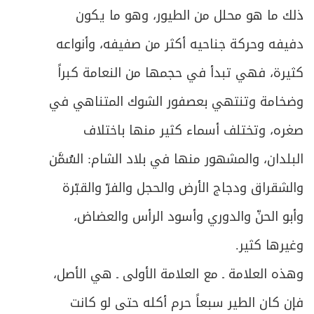
ذلك ما هو محلل من الطيور، وهو ما يكون
ص
المبحث الثاني ـ في شروط المتعاقدين
446
دفيفه وحركة جناحيه أكثر من صفيفه، وأنواعه
ص
المبحث الثالث ـ في شروط العوضين
452
كثيرة، فهي تبدأ في حجمها من النعامة كبراً
ص
المبحث الرابع ـ في التسليم والقبض
وضخامة وتنتهي بعصفور الشوك المتناهي في
461
صغره، وتختلف أسماء كثير منها باختلاف
ص
المبحث الخامس ـ في اللزوم والفسخ
465
البلدان، والمشهور منها في بلاد الشام: السُمَّن
ص
الأول ـ خيار المجلس
466
والشقراق ودجاج الأرض والحجل والفرّ والقبّرة
ص
وأبو الحنّ والدوري وأسود الرأس والعضاض،
الثاني ـ خيار الحيوان
468
وغيرها كثير.
ص
الثالث ـ خيار التأخير
469
وهذه العلامة ـ مع العلامة الأولى ـ هي الأصل،
ص
الرابع ـ خيار تخلف الوصف (الرؤية)
472
فإن كان الطير سبعاً حرم أكله حتى لو كانت