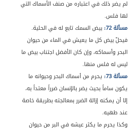
375
للشروط
لم يضر ذلك في اعتباره من صنف الأسماك التي
لها فلس.
ص
الباب الرابع في الوقف والحَبس
379
مسألة 72:
بيض السمك تابع له في الحلية.
ص
الفصل الأول في الوقف
381
فيحلّ بيض كل ما يعيش في الماء من حيوان
ص
المبحث الأول ـ في أقسام الوقف وصيغته
البحر وأسماكه، وإن كان الأفضل اجتناب بيض ما
383
ليس له فلس منها.
ص
المطلب الأول ـ في أقسام الوقف
384
مسألة 73:
يحرم من أسماك البحر وحيوانه ما
ص
المطلب الثاني ـ في أركان الوقف
386
يكون ساماً بحيث يضر بالإنسان ضرراً معتداً به،
ص
إلا أن يمكنه إزالة الضرر بمعالجته بطريقة خاصة
المطلب الثالث ـ في أثر الوقف ولزومه
393
عند طهيه.
ص
المطلب الرابع ـ في ما يثبت به الوقف
394
وكذا يحرم ما يكثر عيشه في البر من حيوان
ص