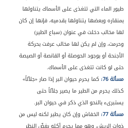
ص
طيور الماء التي تتغذى على الأسماك يتناولها
الباب الثاني: في الصلح
548
بمنقاره وبعضها يتناولها بقدميه، فإنها إن كان
ص
المبحث الأول ـ في صيغة الصلح وخصائصه
549
لها مخالب دخلت في عنوان (سباع الطير)
ص
المبحث الثاني ـ في موارد الصلح
551
وحرمت، وإن لم يكن لها مخالب عرفت بحركة
الأجنحة أو بوجود الحوصلة أو القانصة أو الصيصة
حتى لو كانت تتغذى على الأسماك.
مسألة 76:
كما يحرم حيوان البر إذا صار «جلاّلاً»
كذلك يحرم من الطير ما يصير جلاّلاً حتى
يستبرىء بالنحو الذي ذكر في حيوان البر.
مسألة 77:
الخفاش وإن كان يطير لكنه ليس من
ذوات الريش، وهو مما يحرم أكله بغضّ النظر