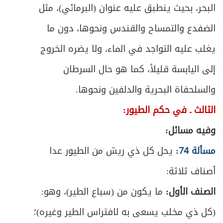
المبحث الثاني ـ في الواقف
395
البحر، بحيث ينطبق عليه عنوان (البرمائي)، مثل
الضفدع والتمساح والقندس ونحوها، دون ما
ص
المبحث الثالث ـ في العين الموقوفة
396
يغلب عليه التواجد في الماء، ولا يضره الخروج
ص
المبحث الرابع ـ في الموقوف عليه
398
إلى اليابسة قليلاً، كما هو حال السرطان
ص
المبحث الخامس ـ في كيفية التصرف في الوقف
والسلحفاة البحرية والدلفين ونحوها.
402
الثالث ـ في حكم الطيور:
ص
المطلب الأول ـ في ولي الوقف
403
وفيه مسائل:
ص
المطلب الثاني ـ في كيفيّة التصرف
406
مسألة 74:
يحل كل ذي ريش من الطيور عدا
المطلب الثالث ـ في حكم خراب الوقف وموارد
أصناف ثلاثة:
ص
414
جواز بيعه
الصنف الأول:
ما يكون من (سباع الطير)، وهو:
ص
الفصل الثاني في التحبيس وأخواته
(كل ذي مخلب يسعى به لافتراس الطير وغيره)؛
421