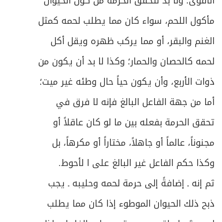
الأقوى؛ ولا بد لتحقق الحرمة من كون الحيوان
277
مأكول اللحم، سواء كان مما يطلب لحمه كمثل
ص
المبحث الثاني ـ في لزوم العقد وأحكام الفسخ
279
الغنم والبقر، أو مما يركب ظهره ويقل أكل
ص
المبحث الثالث ـ في أحكام التسليم
285
لحمه كالحصان والحمار؛ وكذا لا بد أن يكون من
ذوات الأربع، وأن يكون حياً حال وطئه غير ميت؛
المبحث الرابع ـ في حدود التصرف بالمنفعة
ص
292
وأحكام الإخلاء
أما من جهة الفاعل البالغ فإنه لا فرق في
ص
تحقق الحرمة بفعله بين ما لو كان عاقلاً أو
المبحث الخامس ـ في ما تجوز إجارته من الأعيان
296
مجنوناً، عالماً أو جاهلاً، مختاراً أو مكرهاً، بل
ص
المقصد الثاني في الهبات
303
وكذا حكم الفاعل غير البالغ على ا لأحوط.
ص
الباب الأول في الهبة والصدقة
304
ثم إنه ـ إضافةً إلى حرمة لحمه وحليبه ـ يجب
ذبح ذلك الحيوان الموطوء إذا كان مما يطلب
ص
الفصل الأول في الهبة
311