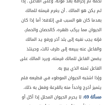
لحمه ثم إحراقه بعد موته، وعلى الفاعـل ـ إذا
ص
المبحث الأول ـ في الصيغة والشروط للهبة
312
لـم يكن هو المالك ـ أن يغرم قيمته للمالك
ص
المبحث الثاني ـ في الهبة المعوَّضة
314
بعدما كان هو السبب في إتلافه؛ أما إذا كان
الحيوان مما يركب ظهره، كالحصان والحمار،
ص
المبحث الثالث ـ في لزوم الهبة
315
فإنه يجب نفيه إلى بلد آخر ورفع يد المالك
ص
الفصل الثاني في الصدقة
319
والفاعل عنه ببيعه إلى طرف ثالث، وحينئذ
ص
الباب الثاني في العارية
يضمن الفاعل للمالك قيمته، ويرد المالك على
324
الفاعل ثمنه الذي بيع به.
ص
المبحث الأول ـ في صيغة وشروط عقد العارية
325
وإذا اشتبه الحيوان الموطوء في قطيعه فلم
ص
المبحث الثاني ـ في جواز العقد ولزومه
328
يتميز أخرج واحداً منه بالقرعة وفعل به ذلك.
مسألة 69:
لا يحرم الحيوان المحلل إذا أكل أو
المبحث الثالث ـ في كيفية الاستفادة وأحكام
ص
330
التلف