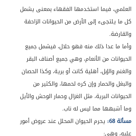
الخامس عشر ـ أعمال السحر والخفة وما
ص
185
العلمي، فيما استخدمها الفقهاء بمعنى يشمل
أشبهها
كل ما يلتجىء إلى الأرض من الحيوانات الزاحفة
السادس عشر ـ أدوات القمار والتسلية
ص
187
والقارضة.
واليانصيب
وأما ما عدا ذلك منه فهو حلال، فيشمل جميع
ص
السابع عشر ـ أعمال الخدمات
188
الحيوانات من الأنعام، وهي جميع أصناف البقر
ص
الفصل الثاني في إجارة النّفس
193
والغنم والإبل، أهلية كانت أو برية، وكذا الحصان
والبغل والحمار وإن كره لحمها، والكثير من
ص
المبحث الأول ـ في العقد والمتعاقدين
199
الحيوانات البرية، مثل الغزال وحمار الوحش والأيل
ص
الأول ـ عقد العمل
200
وما أشبهها مما ليس له ناب.
ص
الثاني ـ في أهلية المتعاقدين
202
مسألة 68:
يحرم الحيوان المحلل عند عروض أمور
عليه، وهي:
ص
الثالث ـ في شروط العمل