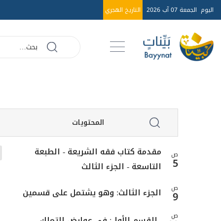
اليوم
الجمعة 07 آب 2026
التاريخ الهجري
المحتويات
مقدمة كتاب فقه الشريعة - الطبعة
ص
5
التاسعة - الجزء الثالث
ص
الجزء الثالث: وهو يشتمل على قسمين
9
ص
القسم الأول: في عوارض التملك