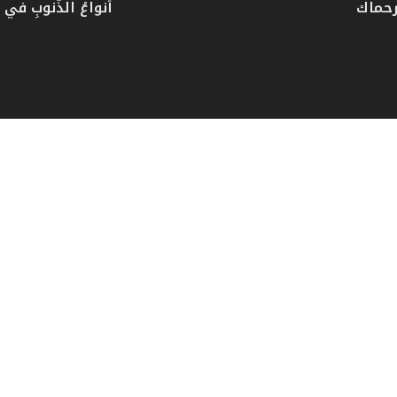
رحماك
أنواعُ الذُّنوبِ في دُ