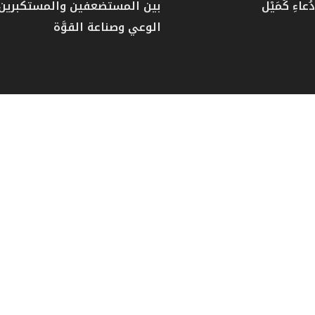
عاءِ كُمَيْل
بين المستضعفين والمستكبرين: 
الوعي وصناعة القوَّة