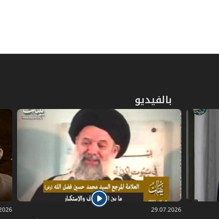
المبحث الأول: في التعريف والعقد
ص
63
والشروط
المبحث الثاني: في كيفية القيام
ص
71
بالمضاربة
ص
بالفيديو
المبحث الثالث: في الربح والخسارة
76
المبحث الرابع: في أحكام الفسخ والتلف
ص
80
والخلل
ص
الباب الثالث: في الشفعة
86
ص
المبحث الأول: في ما تثبت فيه الشفعة
88
.2026
29.07.2026
ص