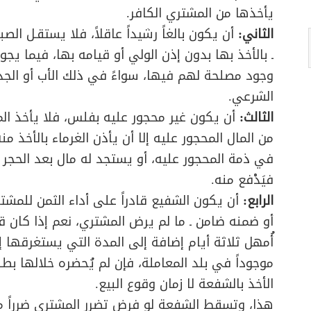
يأخذها من المشتري الكافر.
الثاني:
أن يكون بالغاً رشيداً عاقلاً، فلا يستقـل الص
ـ بالأخذ بها بدون إذن الولي أو قيامه بها، فيما يجو
وجود مصلحة لهم فيها، سواءً في ذلك الأب أو الجد 
الشرعي.
الثالث:
أن يكون غير محجور عليه بفلس، فلا يأخذ المفل
من المال المحجور عليه إلا أن يأذن الغرماء بالأخذ 
في ذمة المحجور عليه، أو يستجد له مال بعد الحجر 
فيَدْفع منه.
الرابع:
أن يكون الشفيع قادراً على أداء الثمن للمشتري،
أو ضمنه ضامن ـ ما لم يرض المشتري، نعم إذا كان قاد
أُمهل ثلاثة أيام إضافة إلى المدة التي يستغرقها إح
موجوداً في بلد المعاملة، فإن لم يُحضره خلالها ب
الأخذ بالشفعة لا زمان وقوع البيع.
هذا، وتسقط الشفعة لو فرض تضرر المشتري ضرراً معتدا