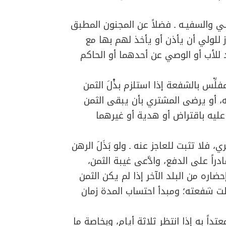
بـي والسفيـه ـ فضلاً عن المجنون المطبق
ز للولي أن يأذن أو يأخذ لهم بها مع
للأب أو الوصي عن أحدهما أو الحاكم
ِّس بالشفعة إذا استلزم بذْلَ الثمن
منه، أو يرضى المشتري بأن يبقى الثمن
عليه باقتراض أو هدية أو غيرهما
 فلا تثبت للعاجز عنه ـ ولو بَذَلَ الرهن
راً على الدفع، وادَّعى غيبة الثمن،
ضاره من البلد الآخر إذا لم يكن الثمن
طلت شفعته؛ ومبدأ احتساب المدة زمان
ً به إذا انتظر ثلاثة أيام، وبخاصة ما