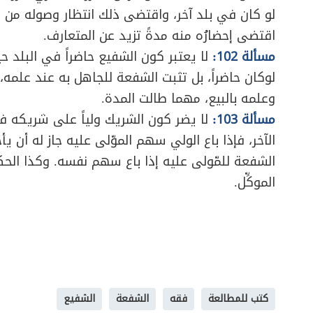
لو كان في بلد آخر، واقتضى ذلك انتظار وصوله من البل
اقتضى إحضارُه منه مدةً تزيد عن المتعارف.
مسألة 102:
لا يعتبر كون الشفيع حاضراً في البلد حي
لوكان حاضراً، بل تثبت الشفعة للجاهل به عند علمه،
وعلمه بالبيع، مهما طالت المدة.
مسألة 103:
لا يضر كون الشريك ولياً على شريكه 
الآخر، فإذا باع الولي سهم الموّلى عليه جاز له أن ي
الشفعة للمّولى عليه إذا باع سهم نفسه. وكذا الحك
الموكِّل.
كتب للمطالعة
فقه
الشفعة
الشفيع