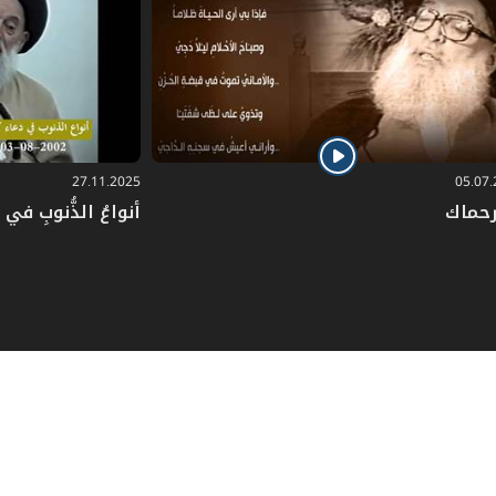
27.11.2025
05.07
رحماك
أنواعُ الذُّنوبِ في دُ