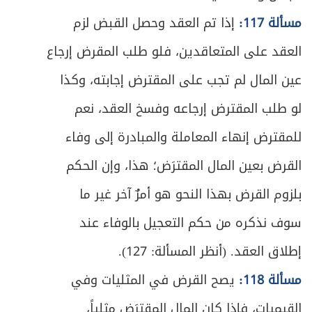
277
مسألة 117:
إذا تم العقد وحصل القبض لزم
ص
المبحث الأول: في ما به يتحقّق الغصب
279
العقد على المتعاقدين، فلو طلب المقرض إرجاع
ص
المبحث الثاني: في رد العين المغصوبة
عين المال لم تجب على المقترض إجابته، وكذا
285
لو طلب المقترض إرجاعه وفسخ العقد، نعم
المبحث الثالث: في ضمان المنافع والحقوق
ص
293
المفوَّتة بالغصب
للمقترض إنهاء المعاملة والمبادرة إلى وفاء
القرض بعين المال المقترَض؛ هذا، وإن الحكم
ص
المبحث الرابع: في أحكام التنازع
297
بلزوم القرض بهذا النحو هو أمرٌ آخر غير ما
ص
الفصل الثاني: في ضمان التالف
301
سوف نذكره من حكم التعجيل بالوفاء عند
ص
إطلاق العقد. (أنظر المسألة: 127).
المبحث الأول: في التلف الموجب للضمان
303
مسألة 118:
يصح القرض في المثليات وفي
ص
المبحث الثاني: في كيفية الضمان
309
القيميات، فإذا كان المال المقترَض مثلياً،