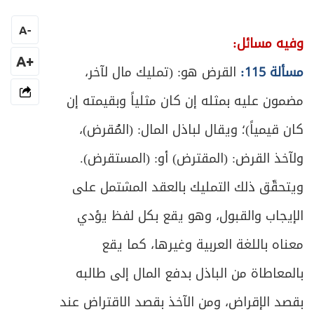
المبحث الثالث: في بيع الدين
138
A
-
ص
وفيه مسائل:
المبحث الرابع: في الفلس
144
+A
مسألة 115:
القرض هو: (تمليك مال لآخر،
ص
الباب الثاني: في ما يضمن به الدَّين
151
مضمون عليه بمثله إن كان مثلياً وبقيمته إن
ص
الفصل الأول: في الرهن
157
كان قيمياً)؛ ويقال لباذل المال: (المُقرض)،
ولآخذ القرض: (المقترض) أو: (المستقرض).
ص
المبحث الأول: في العقد والمتعاقدين
159
ويتحقّق ذلك التمليك بالعقد المشتمل على
ص
المبحث الثاني: في العين المرهونة
161
الإيجاب والقبول، وهو يقع بكل لفظ يؤدي
ص
المبحث الثالث: في ما يرهن له
معناه باللغة العربية وغيرها، كما يقع
165
بالمعاطاة من الباذل بدفع المال إلى طالبه
ص
المبحث الرابع: في كيفية التصرف بالمرهون
166
بقصد الإقراض، ومن الآخذ بقصد الاقتراض عند
ص