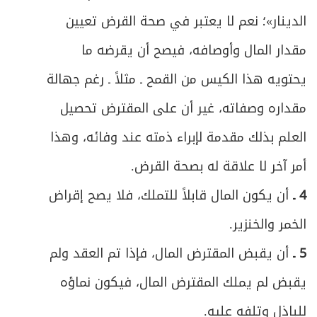
ص
الدينار»؛ نعم لا يعتبر في صحة القرض تعيين
المبحث الثاني: في أحكام حفظ الوديعة والرد
236
مقدار المال وأوصافه، فيصح أن يقرضه ما
المبحث الثالث: في أحكام ضمان الوديعة
ص
241
يحتويه هذا الكيس من القمح ـ مثلاً ـ رغم جهالة
والتنازع
مقداره وصفاته، غير أن على المقترض تحصيل
ص
الباب الثاني: في اللقطة
248
العلم بذلك مقدمة لإبراء ذمته عند وفائه، وهذا
ص
المبحث الأول: في أحكام اللقيط
249
أمر آخر لا علاقة له بصحة القرض.
4 ـ
أن يكون المال قابلاً للتملك، فلا يصح إقراض
ص
المبحث الثاني: في لقطة الحيوان
253
الخمر والخنزير.
ص
المبحث الثالث: في لقطة المال
258
5 ـ
أن يقبض المقترض المال، فإذا تم العقد ولم
ص
الباب الثالث: في العدوان على مال الغير
274
يقبض لم يملك المقترض المال، فيكون نماؤه
للباذل وتلفه عليه.
ص
الفصل الأول: في أحكام الغصب