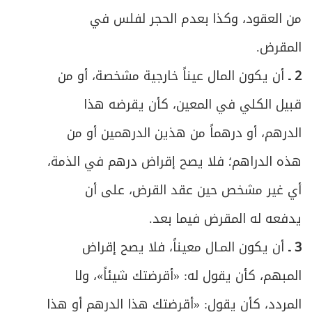
الباب الثالث: في الحوالة
200
من العقود، وكذا بعدم الحجر لفلس في
ص
المبحث الأول: في عقد الحوالة والشروط
المقرض.
201
2 ـ
أن يكون المال عيناً خارجية مشخصة، أو من
ص
المبحث الثاني: في أحكام الأداء والتنازع
205
قبيل الكلي في المعين، كأن يقرضه هذا
ص
ملحق في أعمال البنوك
213
الدرهم، أو درهماً من هذين الدرهمين أو من
ص
هذه الدراهم؛ فلا يصح إقراض درهم في الذمة،
العمل المصرفي
215
أي غير مشخص حين عقد القرض، على أن
المقصد الثالث: في مسؤولية صاحب اليد عما
ص
225
يدفعه له المقرض فيما بعد.
بيده من مال الغير
3 ـ
أن يكون المـال معيناً، فلا يصح إقراض
ص
الباب الأول: في الوديعة
232
المبهم، كأن يقول له: «أقرضتك شيئاً»، ولا
ص
المبحث الأول: في عقد الوديعة والمتعاقدين
233
المردد، كأن يقول: «أقرضتك هذا الدرهم أو هذا