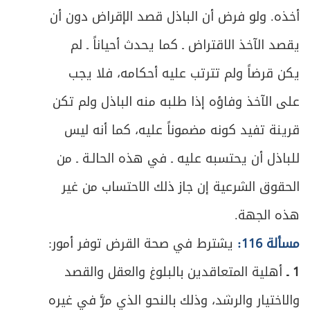
المبحث الخامس: في استيفاء الدين من الرهن
168
أخذه. ولو فرض أن الباذل قصد الإقراض دون أن
ص
الفصل الثاني: في الكفالة
يقصد الآخذ الاقتراض ـ كما يحدث أحياناً ـ لم
173
يكن قرضاً ولم تترتب عليه أحكامه، فلا يجب
ص
المبحث الأول: في عقد الكفالة والشروط
176
على الآخذ وفاؤه إذا طلبه منه الباذل ولم تكن
ص
المبحث الثاني: في كيفية القيام بالكفالة
180
قرينة تفيد كونه مضموناً عليه، كما أنه ليس
ص
للباذل أن يحتسبه عليه ـ في هذه الحالـة ـ من
الفصل الثالث: في الضمان
185
الحقوق الشرعية إن جاز ذلك الاحتساب من غير
ص
المبحث الأول: في عقد الضمان والشروط
188
هذه الجهة.
ص
المبحث الثاني: في كيفية الأداء
192
مسألة 116:
يشترط في صحة القرض توفر أمور:
1 ـ
أهلية المتعاقدين بالبلوغ والعقل والقصد
ص
المبحث الثالث: في أحكام التنازع
197
والاختيار والرشد، وذلك بالنحو الذي مرَّ في غيره
ص