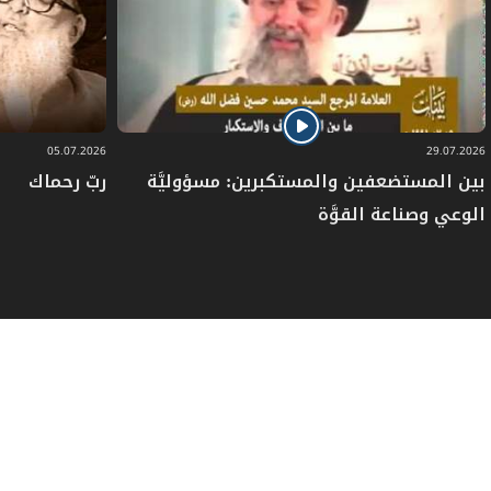
ص
المبحث الأول: في موجبات الكفارة وخصالها
376
ص
المبحث الثاني: في كيفية القيام بكل خصلة
380
05.07.2026
29.07.2026
ص
الباب الخامس: في الأطعمة والأشربة
392
بين المستضعفين والمستكبرين: مسؤوليَّة
ربّ رحماك
الوعي وصناعة القوَّة
المبحث الأول: في ما يحرم تناوله من الأطعمة
ص
395
والأشربة
ص
المبحث الثاني: في ما يحل تناوله عند الاضطرار
400
ص
القسم الثاني: في أحكام الزواج والأسرة
408
ص
مدخل في أحكام العلاقة بين الرجل والمرأة
413
ص