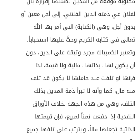
مكتوبة موقعة من المدين يُضَمِّنُها إقراره بأن
ص
المبحث الأول: في صيغة العقد
460
لفلان في ذمته الدين الفلاني، إلى أجل معين أو
ص
بدون أجل، وهي (الكتابة) التي أمر بها الله
المبحث الثاني: في أهلية المتعاقدين
465
تعالى في كتابه الكريم وحثَّ عليها استحباباً.
ص
المبحث الثالث: في أحكام البطلان والفسخ
472
وتعتبر الكمبيالة مجرد وثيقة على الدين، دون
ص
الفصل الثالث: في آثار الزواج
491
أن يكون لها ـ بذاتها ـ مالية ولا قيمة، لذا
فإنها لو تلفت عند حاملها لا يكون قد تلف
ص
المبحث الأول: في المهر وأحكامه
493
منه مال، كما وأنه لا تبرأ ذمة المدين بذلك
ص
المبحث الثاني: في نفقة الزوجة
505
التلف، وهي من هذه الجهة بخلاف الأوراق
ص
المبحث الثالث: في حق الاستمتاع
النقدية إذا دفعت ثمناً لمبيع، فإن قيمتها
516
الذاتية تجعلها مالاً، ويترتب على تلفها جميع
ص
المبحث الرابع: في التحكيم في الشقاق
530