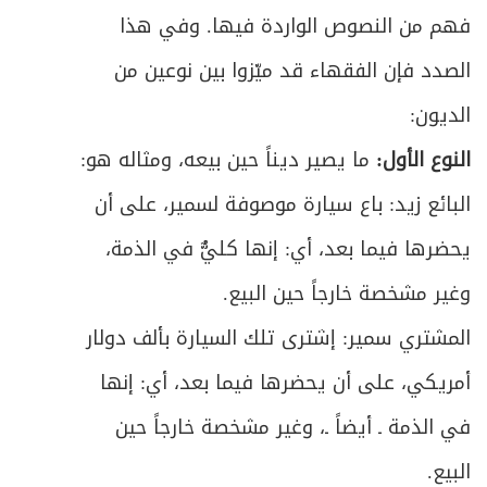
المبحث الثاني: في كيفية الأداء
192
فهم من النصوص الواردة فيها. وفي هذا
ص
المبحث الثالث: في أحكام التنازع
الصدد فإن الفقهاء قد ميّزوا بين نوعين من
197
الديون:
ص
الباب الثالث: في الحوالة
200
النوع الأول:
ما يصير ديناً حين بيعه، ومثاله هو:
ص
المبحث الأول: في عقد الحوالة والشروط
201
البائع زيد: باع سيارة موصوفة لسمير، على أن
ص
يحضرها فيما بعد، أي: إنها كليٌّ في الذمة،
المبحث الثاني: في أحكام الأداء والتنازع
205
وغير مشخصة خارجاً حين البيع.
ص
ملحق في أعمال البنوك
213
المشتري سمير: إشترى تلك السيارة بألف دولار
ص
العمل المصرفي
215
أمريكي، على أن يحضرها فيما بعد، أي: إنها
في الذمة ـ أيضاً ـ، وغير مشخصة خارجاً حين
المقصد الثالث: في مسؤولية صاحب اليد عما
ص
225
بيده من مال الغير
البيع.