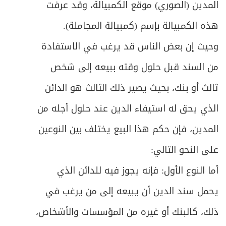
المدين (الصوري) موقع الكمبيالة، وقد عرفت
ص
المبحث الخامس: في أحكام عامة/ الطلاق
634
هذه الكمبيالة بإسم (كمبيالة المجاملة).
ص
الفصل الثاني في الخلع والمباراة
وحيث إن بعض الناس قد يرغب في الاستفادة
637
من السند قبل حلول وقته ببيعه إلى شخص
ص
المبحث الأول: في الخلع
639
ثالث أو بنك، بحيث يصير ذلك الثالث هو الدائن
ص
المبحث الثاني: في المباراة
645
الذي يحق له استيفاء الدين عند حلول أجله من
ص
المدين، فإن حكم هذا البيع يختلف بين النوعين
الباب الثالث: في الميراث
656
على النحو التالي:
الفصل الأول: في موجبات الإرث وأقسام الوارث
ص
659
أما النوع الأول: فإنه يجوز فيه للدائن الذي
وشروطه
يحمل سند الدين أن يبيعه إلى من يرغب في
ص
المبحث الأول: في موجبات الإرث وطبقات الوارث
661
ذلك، كالبنك أو غيره من المؤسسات والأشخاص،
المبحث الثاني: في مرتكزات تقدير الحصص