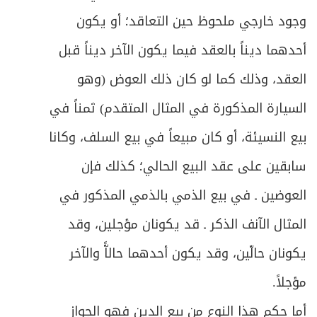
258
وجود خارجي ملحوظ حين التعاقد؛ أو يكون
ص
الباب الثالث: في العدوان على مال الغير
274
أحدهما ديناً بالعقد فيما يكون الآخر ديناً قبل
ص
العقد، وذلك كما لو كان ذلك العوض (وهو
الفصل الأول: في أحكام الغصب
277
السيارة المذكورة في المثال المتقدم) ثمناً في
ص
المبحث الأول: في ما به يتحقّق الغصب
279
بيع النسيئة، أو كان مبيعاً في بيع السلف، وكانا
ص
المبحث الثاني: في رد العين المغصوبة
285
سابقين على عقد البيع الحالي؛ كذلك فإن
العوضين ـ في بيع الذمي بالذمي المذكور في
المبحث الثالث: في ضمان المنافع والحقوق
ص
293
المفوَّتة بالغصب
المثال الآنف الذكر ـ قد يكونان مؤجلين، وقد
ص
يكونان حالّين، وقد يكون أحدهما حالاًّ والآخر
المبحث الرابع: في أحكام التنازع
297
مؤجلاً.
ص
الفصل الثاني: في ضمان التالف
301
أما حكم هذا النوع من بيع الدين فهو الجواز