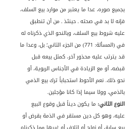
ص
المبحث الأول: في التلف الموجب للضمان
303
بجميع صوره، عدا ما يعتبر من موارد بيع السلف،
فإنه لا بد في صحته ـ حينئذ ـ من أن تنطبق
ص
المبحث الثاني: في كيفية الضمان
309
عليه شروط بيع السلف، وبالنحو الذي ذكرناه له
ص
المقصد الرابع: في أبواب متفرقة
314
في (المسألة: 771) من الجزء الثاني؛ بل، وعدا ما
ص
الباب الأول: في الوكالة
قد يترتب عليه محذور آخر، كمثل بيعه قبل
318
قبضه، أو مع الزيادة في الأجناس الربوية، أو
ص
المبحث الأول: في التعريف والعقد والمتعاقدين
319
نحو ذلك. نعم الأحوط استحباباً ترك بيع الذمي
ص
المبحث الثاني: في ما يصح التوكيل فيه
325
بالذمي، وولا سيما إذا كانا مؤجلين.
ص
النوع الثاني:
ما يكون ديناً قبل وقوع البيع
المبحث الثالث: في كيفية قيام الوكيل بعمله
330
عليه، وهو كل دين مستقر في الذمة بقرض أو
ص
الباب الثاني: في الإقرار
338
بيع سابق أو زواج أو إتلاف أو غيرها مما ذكرناه