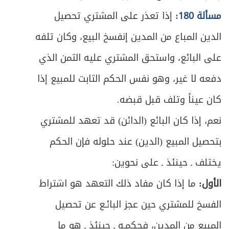
مسألة 180:
إذا تعذر على المشتري تحصيل
الدين المباع من المدين إنفسخ البيع، وكان تلفه
على البائع، واستحق المشتري عليه الثمن الذي
دفعه لا غير، وهو نفس الحكم الثابت للمبيع إذا
كان عيناً وتلف قبل قبضه.
نعم، إذا كان البائع (الدائن) قد تعهد للمشتري
بتحصيل المبيع (الدين) عند حلوله فإن الحكم
يختلف ـ حينئذ ـ على نحوين:
الأول:
ما إذا كان مفاد ذلك التعهد هو اشتراط
الفسخ للمشتري حين عجز البائـع عن تحصيل
المبيع من المدين، فحكمـه ـ حينئذ ـ هو ما