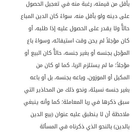
ص
بأقل من قيمته، رغبة منه في تعجيل الحصول
664
وأقسام الوارث من هذه الجهة
على دينه ولو بأقل منه، سواءً كان الدين المباع
ص
المبحث الثالث: في الشروط المعتبرة في الوارث
671
حالاًّ ولا يقدر على الحصول عليه إذا طلبه، أو
ص
كان مؤجلاً لم يحن وقت استيفائه، وسواءً باع
الفصل الثاني: في كيفية توزيع التركة
684
المؤجل بجنسه أو بغير جنسه، حالاًّ كان البيع أو
ص
المبحث الأول: في إرث المتقربين بالنسب
685
مؤجلاً؛ ما لم يستلزم الربا، كما لو كان من
ص
المبحث الثاني: في تفصيل إرث ذوي الأسباب
716
المكيل أو الموزون، وباعه بجنسه، بل أو باعه
بغير جنسه نسيئة، ونحو ذلك من المحاذير التي
ص
في ميراث ذوي الحالات المشكلة
720
سبق ذكرها في ربا المعاملة؛ كما وأنه ينبغي
المبحث الأول: في ميراث الغرقى والمهدوم
ص
723
ملاحظة أن لا ينطبق عليه عنوان (بيع الدين
عليهم ونحوهم
بالدين) بالنحو الذي ذكرناه في المسألة
ص
المبحث الثاني: في ميراث الخنثى