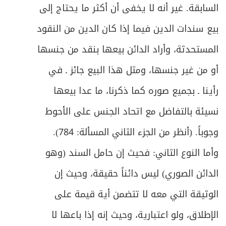
729
السابقة. غير أنه لا يخفى أن أكثر ما يحتاج إلى
المبحث الثالث: في أمور مشكلة متفرقة
ص
بيع سندات الدين فيما إذا كان الدين من النقود
731
بالميراث
المستحدثة، وأراد الدائن بيعها بنقد من جنسها
أو من غير جنسها، ومثل هذا البيع جائز ـ في
رأينا ـ بجميع صوره كما ذكرنا، ما عدا بيعها
نسيئة بالتفاضل مع اتحاد الجنس على الأحوط
وجوباً. (أنظر من الجزء الثاني المسألة: 784).
وأما النوع الثاني: فحيث إن حامل السند (وهو
الدائن الصوري) ليس دائناً حقيقة، وحيث إن
الوثيقة التي معه لا تتضمن أية قيمة على
الإطلاق، ولو اعتبارية، وحيث إنه إذا باعها لا