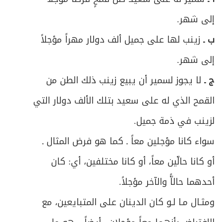
ص
إلى شهر.
المبحث الرابع: في أحكام الوفاء بالنذر والحنث
367
ب ـ
زينب لها على جميل ألف دولار مهراً مؤجلاً
ص
الباب الرابع: في الكفّارات
374
إلى شهر.
ص
المبحث الأول: في موجبات الكفارة وخصالها
376
ج ـ
لا يجوز لسمير أن يبيع زينب ذلك الطن من
القمح الذي له على سعيد بتلك الألف دولار التي
ص
المبحث الثاني: في كيفية القيام بكل خصلة
380
لزينب في ذمة جميل.
ص
الباب الخامس: في الأطعمة والأشربة
392
سواء كانا مؤجلين معاً ـ كما هو فرض المثال ـ
المبحث الأول: في ما يحرم تناوله من الأطعمة
أو كانا حالّين معاً، أو كانا مختلفين، أي: كان
ص
395
والأشربة
أحدهما حالاًّ والآخر مؤجلاً.
ص
المبحث الثاني: في ما يحل تناوله عند الاضطرار
400
ومثـال مـا لـو كان الدينان على المتبايعين، مع
ص