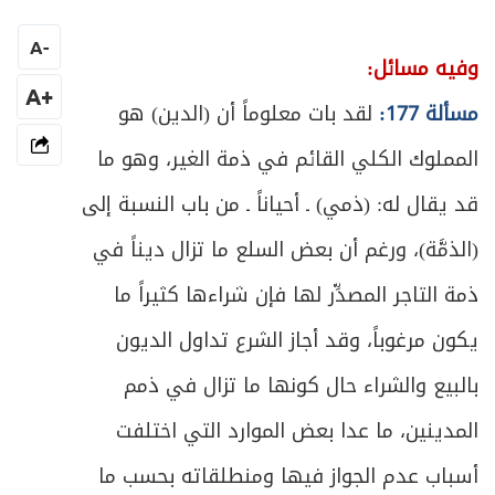
المبحث الثالث: في ما يرهن له
165
A
-
ص
وفيه مسائل:
المبحث الرابع: في كيفية التصرف بالمرهون
166
+A
مسألة 177:
لقد بات معلوماً أن (الدين) هو
ص
المبحث الخامس: في استيفاء الدين من الرهن
168
المملوك الكلي القائم في ذمة الغير، وهو ما
ص
الفصل الثاني: في الكفالة
173
قد يقال له: (ذمي) ـ أحياناً ـ من باب النسبة إلى
(الذمَّة)، ورغم أن بعض السلع ما تزال ديناً في
ص
المبحث الأول: في عقد الكفالة والشروط
176
ذمة التاجر المصدِّر لها فإن شراءها كثيراً ما
ص
المبحث الثاني: في كيفية القيام بالكفالة
180
يكون مرغوباً، وقد أجاز الشرع تداول الديون
ص
الفصل الثالث: في الضمان
بالبيع والشراء حال كونها ما تزال في ذمم
185
المدينين، ما عدا بعض الموارد التي اختلفت
ص
المبحث الأول: في عقد الضمان والشروط
188
أسباب عدم الجواز فيها ومنطلقاته بحسب ما
ص