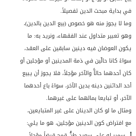
ص
المبحث الأول: في صيغة الإقرار وطبيعته
339
في بداية مبحث الدين تفصيلاً.
ص
وما لا يجوز منه هو خصوص (بيع الدين بالدين)،
المبحث الثاني: في شروط المُقر والمُقَر له
344
وهو تعبير متداول عند الفقهاء، ونريد به: ما
ص
المبحث الثالث: في المُقَر به
346
يكون العوضان فيه دينين سابقين على العقد،
ص
الباب الثالث: في اليمين والنذر والعهد
350
سواءً كانا حالّين في ذمة المدينين أو مؤجلين أو
كان أحدهما حالاًّ والآخر مؤجلاً، فلا يجوز أن يبيع
المبحث الأول: في تعريف اليمين والصيغة
ص
352
والأقسام
أحد الدائنين دينه بدين الآخر، سواءً باع أحدهما
الآخر، أو تبايعا بمالهما على غيرهما.
المبحث الثاني: في شروط الحالف والناذر
ص
361
والمعاهد
ومثال ما لو كان الدينان على غير المتبايعين،
مع افتراض كون الدينين مؤجلين، هو ما يلي:
المبحث الثالث: في متعلق اليمين والنذر
ص
364
والعهد
أ ـ
سمير له على سعيد طنُّ قمحٍ قرضاً مؤجلاً