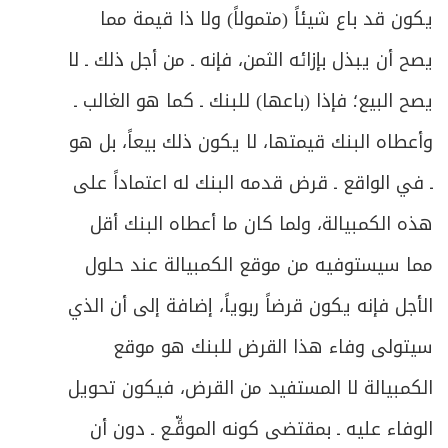
يكون قد باع شيئاً (متمولاً) ولا ذا قيمة مما
يصح أن يبذل بإزائه الثمن، فإنه ـ من أجل ذلك ـ لا
يصح البيع؛ فإذا (باعها) للبنك ـ كما هو الغالب ـ
وأعطاه البنك قيمتها، لا يكون ذلك بيعاً، بل هو
ـ في الواقع ـ قرض قدمه البنك له اعتماداً على
هذه الكمبيالة، ولما كان ما أعطاه البنك أقل
مما سيستوفيه من موقع الكمبيالة عند حلول
الأجل فإنه يكون قرضاً ربوياً، إضافة إلى أن الذي
سيتولى وفاء هذا القرض للبنك هو موقع
الكمبيالة لا المستفيد من القرض، فيكون تحويل
الوفاء عليه ـ بمقتضى كونه الموقِّـع ـ دون أن