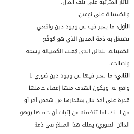
الآثار المترتبة على تلف المال.
ص
المبحث الخامس: في القرابة ولواحقها
533
والكمبيالة على نوعين:
ص
الأول:
ما يعبر فيه عن وجود دين واقعي
الفصل الرابع: في خصائص الزواج المؤقت
580
تشتغل به ذمة المدين الذي هو مُوقِّع
ص
الباب الثاني: في الطلاق
591
الكمبيالة، للدائن الذي جُعلت الكمبيالة بإسمه
ص
الفصل الأول: في الطلاق
595
ولصالحه.
ص
الثاني:
ما يعبر فيها عن وجود دين صُوري لا
المبحث الأول: في شروط الطلاق والأقسام
597
واقع له. ويكون الهدف منها إعطاء حاملها
ص
المبحث الثاني: في أحكام تعدد الطلاق
610
قدرة على أخذ مال بمقدارها من شخص آخر أو
ص
المبحث الثالث: في أحكام العدة
615
من البنك، لما تتضمنه من إثبات أن حاملها (وهو
الدائن الصوري) يملك هذا المبلغ في ذمة
ص
المبحث الرابع: في أحكام المفقود زوجها
627