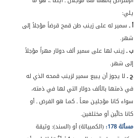
الإفتراض بأنهما معاً مؤجلان ـ أيضاً ـ، هو ما
القسم الثاني: في أحكام الزواج والأسرة
408
يلي:
ص
مدخل في أحكام العلاقة بين الرجل والمرأة
413
أ ـ
سمير له على زينب طن قمح قرضاً مؤجلاً إلى
ص
العلاقة بين الرجل والمَرأة
شهر.
415
ب ـ
زينب لها على سمير ألف دولار مهراً مؤجلاً
ص
الباب الأول: في الزواج
422
إلى شهر.
ص
المبحث الأول: في الكفاءة في الدين
430
ج ـ
لا يجوز أن يبيع سمير لزينب قمحه الذي له
ص
في ذمتها بالألف دولار التي لها في ذمته،
المبحث الثاني: في من يحرم تزوجه بالقرابة
431
سواء كانا مؤجليـن معـاً ـ كمـا هو الفرض ـ أو
المبحث الثالث: في من يحرم التزوج منه لغير
ص
445
كانا حالّين أو مختلفين.
القرابة
مسألة 178:
(الكمبيالة) أو (السند): وثيقة
ص
الفصل الثاني: في العقد والمتعاقدين
457