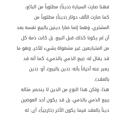
فهنا صارت السيارة (ديناً) مطلوباً من البائع،
ص
الباب الأول: في الوديعة
232
كما صارت الألف دولار (ديناً) مطلوباً من
ص
المبحث الأول: في عقد الوديعة والمتعاقدين
233
المشتري، وهما إنما صارا دينين بالبيع نفسه بعد
ص
المبحث الثاني: في أحكام حفظ الوديعة والرد
236
أن لم يكونا كذلك قبل البيع، بل كانت ذمة كل
من المتبايعين غير مشغولة بشيء للآخر، وهو ما
المبحث الثالث: في أحكام ضمان الوديعة
ص
241
والتنازع
قد يقال له: (بيع الذمي بالذمي)، كما أنه قد
يعبر عنه أحياناً بأنه: (دين بالبيع)، أو: (دين
ص
الباب الثاني: في اللقطة
248
بالعقد).
ص
المبحث الأول: في أحكام اللقيط
249
هذا، ولكن هذا النوع من الدين لا ينحصر مثاله
ص
المبحث الثاني: في لقطة الحيوان
ببيع الذمي بالذمي، بل قد يكون أحد العوضين
253
ديناً بالعقد فيما يكون الآخر (خارجياً)، أي: له
ص
المبحث الثالث: في لقطة المال