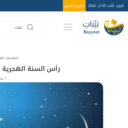
اليوم
الأحد 09 آب 2026
التاريخ الهجري
المناسبات اله
رأس السنة الهجرية - بداي
1 محرم 1446هـ