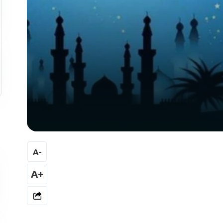
A
-
+A