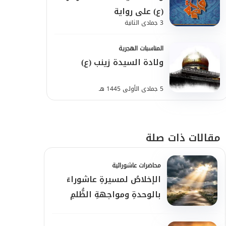
(ع) على رواية
3 جمادى الثانية
المناسبات الهجرية
ولادة السيدة زينب (ع)
5 جمادى الأولى 1445 هـ
مقالات ذات صلة
محاضرات عاشورائية
الإخلاصُ لمسيرةِ عاشوراءَ
بالوحدةِ ومواجهةِ الظُّلمِ
والاستكبار