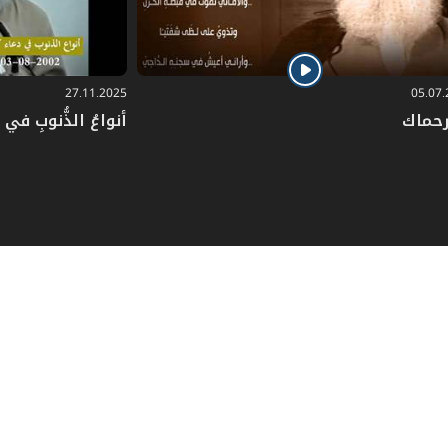
27.11.2025
05.07
رحماك
أنواعُ الذُّنوبِ في دُ