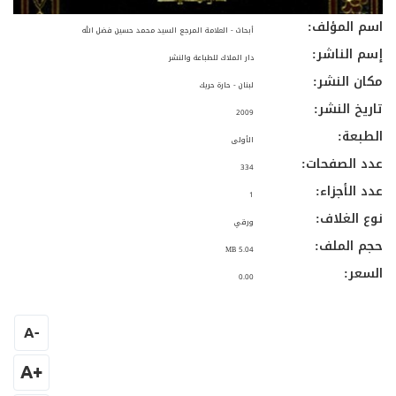
اسم المؤلف:
أبحاث - العلامة المرجع السيد محمد حسين فضل الله
إسم الناشر:
دار الملاك للطباعة والنشر
مكان النشر:
لبنان - حارة حريك
تاريخ النشر:
2009
الطبعة:
الأولى
عدد الصفحات:
334
عدد الأجزاء:
1
نوع الغلاف:
ورقي
حجم الملف:
5.04 MB
السعر:
0.00
A
-
+A