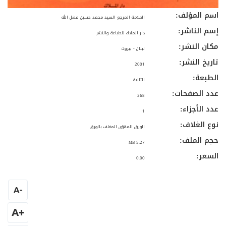
اسم المؤلف:
العلامة المرجع السيد محمد حسين فضل الله
إسم الناشر:
دار الملاك للطباعة والنشر
مكان النشر:
لبنان - بيروت
تاريخ النشر:
2001
الطبعة:
الثانية
عدد الصفحات:
368
عدد الأجزاء:
1
نوع الغلاف:
الورق المقوّى المغلف بالورق
حجم الملف:
5.27 MB
السعر:
0.00
A
-
+A