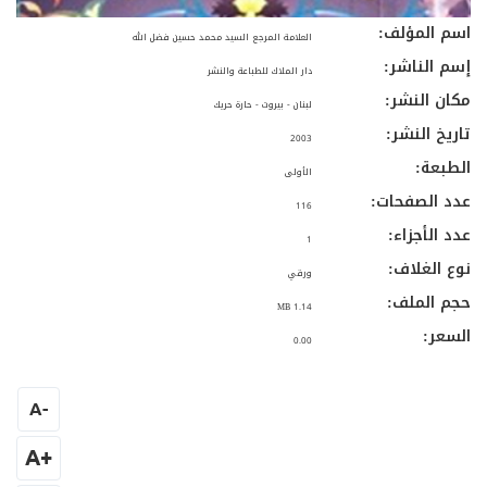
اسم المؤلف:
العلامة المرجع السيد محمد حسين فضل الله
إسم الناشر:
دار الملاك للطباعة والنشر
مكان النشر:
لبنان - بيروت - حارة حريك
تاريخ النشر:
2003
الطبعة:
الأولى
عدد الصفحات:
116
عدد الأجزاء:
1
نوع الغلاف:
ورقي
حجم الملف:
1.14 MB
السعر:
0.00
A
-
+A