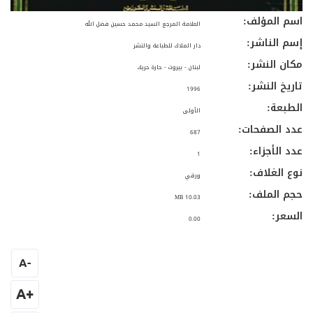
اسم المؤلف:
العلامة المرجع السيد محمد حسين فضل الله
إسم الناشر:
دار الملاك للطباعة والنشر
مكان النشر:
لبنان - بيروت - حارة حريك
تاريخ النشر:
1996
الطبعة:
الأولى
عدد الصفحات:
687
عدد الأجزاء:
1
نوع الغلاف:
ورقي
حجم الملف:
10.03 MB
السعر:
0.00
A
-
+A