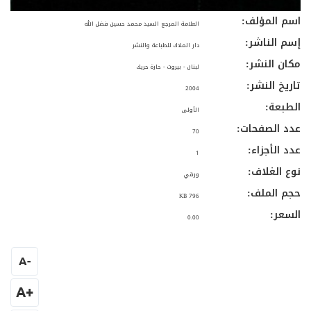
اسم المؤلف:
العلامة المرجع السيد محمد حسين فضل الله
إسم الناشر:
دار الملاك للطباعة والنشر
مكان النشر:
لبنان - بيروت - حارة حريك
تاريخ النشر:
2004
الطبعة:
الأولى
عدد الصفحات:
70
عدد الأجزاء:
1
نوع الغلاف:
ورقي
حجم الملف:
796 KB
السعر:
0.00
A
-
+A