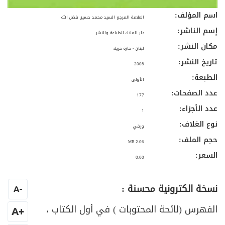
اسم المؤلف:
العلامة المرجع السيد محمد حسين فضل الله
إسم الناشر:
دار الملاك للطباعة والنشر
مكان النشر:
لبنان - حارة حريك
تاريخ النشر:
2008
الطبعة:
الأولى
عدد الصفحات:
177
عدد الأجزاء:
1
نوع الغلاف:
ورقي
حجم الملف:
2.06 MB
السعر:
0.00
نسخة الكترونية محسنة :
A
-
الفهرس (لائحة المحتوبات ) في أول الكتاب ،
+A