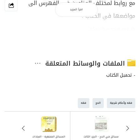
مع روابط لمختلف العناوين في الفهرس الى
اقرأ المزيد
مواضعها في الكتاب .
info@bayynat.org.lb
الملفات والوسائط المتعلقة
فقه وأحكام شرعية
الحج
فقه
مسائل في الحج - الجزء الثالث
المسائل الفقهية - العبادات