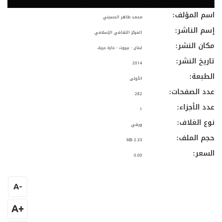
اسم المؤلف:
محمد طاهر الحسيني
إسم الناشر:
المركز الثقافي الإسلامي
مكان النشر:
لبنان - بيروت - حارة حريك
تاريخ النشر:
2014
الطبعة:
الأولى
عدد الصفحات:
282
عدد الأجزاء:
1
نوع الغلاف:
ورقي
حجم الملف:
2.33 MB
السعر:
0.00
A
-
+A