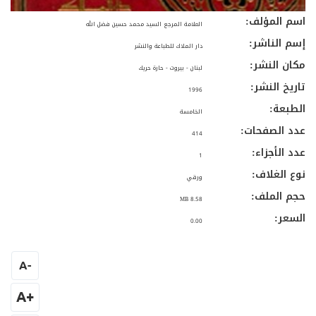
اسم المؤلف:
العلامة المرجع السيد محمد حسين فضل الله
إسم الناشر:
دار الملاك للطباعة والنشر
مكان النشر:
لبنان - بيروت - حارة حريك
تاريخ النشر:
1996
الطبعة:
الخامسة
عدد الصفحات:
414
عدد الأجزاء:
1
نوع الغلاف:
ورقي
حجم الملف:
8.58 MB
السعر:
0.00
A
-
+A