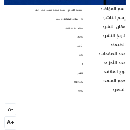
اسم المؤلف:
العلامة المرجع السيد محمد حسين فضل الله
إسم الناشر:
دار الملاك للطباعة والنشر
مكان النشر:
لبنان - حارة حريك
تاريخ النشر:
2003
الطبعة:
الأولى
عدد الصفحات:
323
عدد الأجزاء:
1
نوع الغلاف:
ورقي
حجم الملف:
6.32 MB
السعر:
0.00
A
-
+A