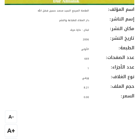
اسم المؤلف:
العلامة المرجع السيد محمد حسين فضل الله
إسم الناشر:
دار الملاك للطباعة والنشر
مكان النشر:
لبنان - حارة حريك
تاريخ النشر:
2006
الطبعة:
الأولى
عدد الصفحات:
669
عدد الأجزاء:
1
نوع الغلاف:
ورقي
حجم الملف:
8.21
السعر:
0.00
A
-
+A