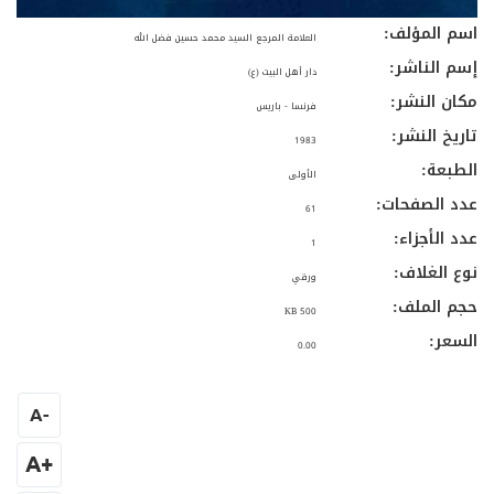
اسم المؤلف:
العلامة المرجع السيد محمد حسين فضل الله
إسم الناشر:
دار أهل البيت (ع)
مكان النشر:
فرنسا - باريس
تاريخ النشر:
1983
الطبعة:
الأولى
عدد الصفحات:
61
عدد الأجزاء:
1
نوع الغلاف:
ورقي
حجم الملف:
500 KB
السعر:
0.00
A
-
+A